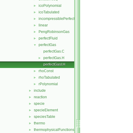
icoPolynomial
►
icoTabulated
►
incompressiblePerfectGas
►
linear
►
PengRobinsonGas
►
perfectFluid
►
perfectGas
▼
perfectGas.C
perfectGas.H
►
perfectGasI.H
rhoConst
►
rhoTabulated
►
rPolynomial
►
include
►
reaction
►
specie
►
specieElement
►
speciesTable
►
thermo
►
thermophysicalFunctions
►