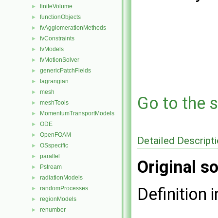
finiteVolume
►
functionObjects
►
fvAgglomerationMethods
►
fvConstraints
►
fvModels
►
fvMotionSolver
►
genericPatchFields
►
lagrangian
►
mesh
►
Go to the s
meshTools
►
MomentumTransportModels
►
ODE
►
OpenFOAM
►
Detailed Descript
OSspecific
►
parallel
►
Original so
Pstream
►
radiationModels
►
Definition i
randomProcesses
►
regionModels
►
renumber
►