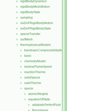
rigidBodyDynamics
►
rigidBodyMeshMotion
►
rigidBodyState
►
sampling
►
sixDoFRigidBodyMotion
►
sixDoFRigidBodyState
►
specieTransfer
►
surfMesh
►
thermophysicalModels
▼
barotropicCompressibilityModel
►
basic
►
chemistryModel
►
laminarFlameSpeed
►
reactionThermo
►
solidSpecie
►
solidThermo
►
specie
▼
atomicWeights
►
equationOfState
▼
adiabaticPerfectFluid
►
Boussinesq
►