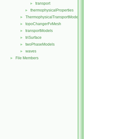
transport
►
thermophysicalProperties
►
ThermophysicalTransportModels
►
topoChangerFvMesh
►
transportModels
►
triSurface
►
twoPhaseModels
►
waves
►
File Members
►