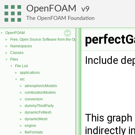
OpenFOAM
9
The OpenFOAM Foundation
OpenFOAM
▼
perfectG
Free, Open Source Software from the OpenFOAM Foundation
►
Namespaces
►
Classes
►
Include de
Files
▼
File List
▼
applications
►
src
▼
atmosphericModels
►
combustionModels
►
conversion
►
dummyThirdParty
►
dynamicFvMesh
►
This graph 
dynamicMesh
►
engine
►
indirectly i
fileFormats
►