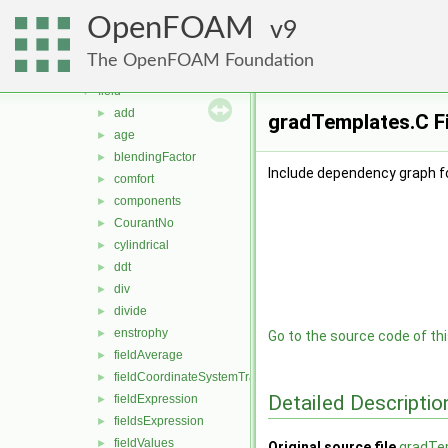
engine
►
OpenFOAM
fileFormats
9
►
finiteVolume
►
The OpenFOAM Foundation
functionObjects
▼
field
▼
add
►
gradTemplates.C F
age
►
blendingFactor
►
Include dependency graph f
comfort
►
components
►
CourantNo
►
cylindrical
►
ddt
►
div
►
divide
►
enstrophy
►
Go to the source code of this
fieldAverage
►
fieldCoordinateSystemTransform
►
Detailed Descriptio
fieldExpression
►
fieldsExpression
►
fieldValues
►
Original source file
gradTe