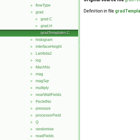
flowType
►
Definition in file
gradTempla
grad
▼
grad.C
►
grad.H
►
gradTemplates.C
histogram
►
interfaceHeight
►
Lambda2
►
log
►
MachNo
►
mag
►
magSqr
►
multiply
►
nearWallFields
►
PecletNo
►
pressure
►
processorField
►
Q
►
randomise
►
readFields
►