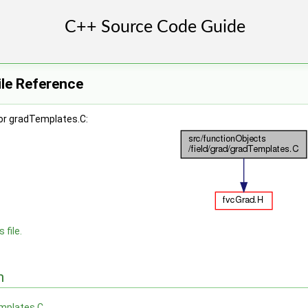
ile Reference
or gradTemplates.C:
 file.
n
mplates.C