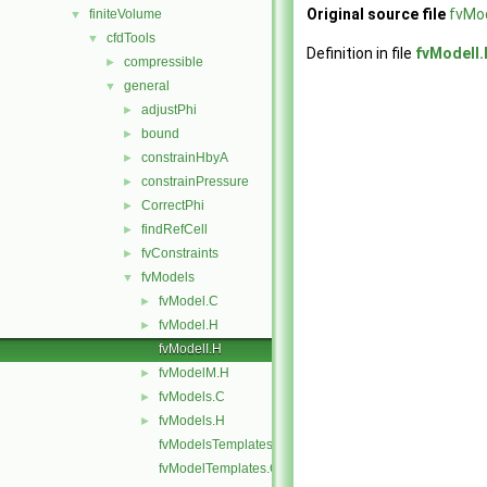
Original source file
fvMod
finiteVolume
▼
cfdTools
▼
Definition in file
fvModelI.
compressible
►
general
▼
adjustPhi
►
bound
►
constrainHbyA
►
constrainPressure
►
CorrectPhi
►
findRefCell
►
fvConstraints
►
fvModels
▼
fvModel.C
►
fvModel.H
►
fvModelI.H
fvModelM.H
►
fvModels.C
►
fvModels.H
►
fvModelsTemplates.C
fvModelTemplates.C