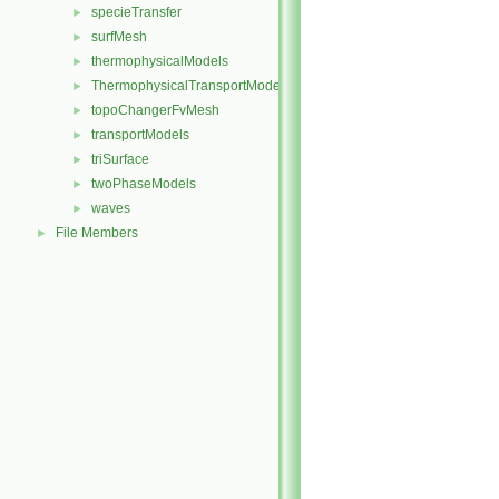
specieTransfer
►
surfMesh
►
thermophysicalModels
►
ThermophysicalTransportModels
►
topoChangerFvMesh
►
transportModels
►
triSurface
►
twoPhaseModels
►
waves
►
File Members
►