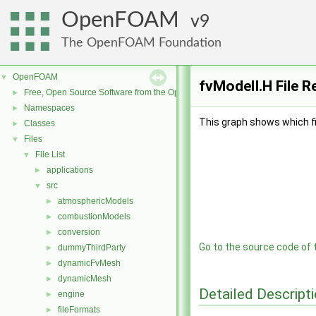
OpenFOAM
9
The OpenFOAM Foundation
OpenFOAM
▼
fvModelI.H File R
Free, Open Source Software from the OpenFOAM Foundation
►
Namespaces
►
This graph shows which file
Classes
►
Files
▼
File List
▼
applications
►
src
▼
atmosphericModels
►
combustionModels
►
conversion
►
Go to the source code of th
dummyThirdParty
►
dynamicFvMesh
►
dynamicMesh
►
Detailed Descript
engine
►
fileFormats
►