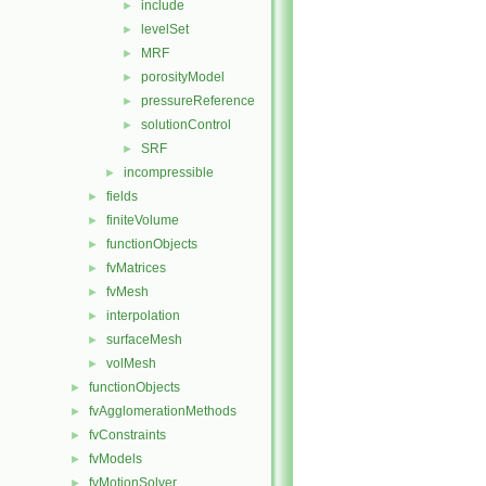
include
►
levelSet
►
MRF
►
porosityModel
►
pressureReference
►
solutionControl
►
SRF
►
incompressible
►
fields
►
finiteVolume
►
functionObjects
►
fvMatrices
►
fvMesh
►
interpolation
►
surfaceMesh
►
volMesh
►
functionObjects
►
fvAgglomerationMethods
►
fvConstraints
►
fvModels
►
fvMotionSolver
►