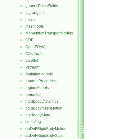
genericPatchFields
►
lagrangian
►
mesh
►
meshTools
►
MomentumTransportModels
►
ODE
►
OpenFOAM
►
OSspecific
►
parallel
►
Pstream
►
radiationModels
►
randomProcesses
►
regionModels
►
renumber
►
rigidBodyDynamics
►
rigidBodyMeshMotion
►
rigidBodyState
►
sampling
►
sixDoFRigidBodyMotion
►
sixDoFRigidBodyState
►