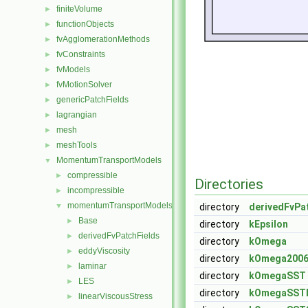
finiteVolume
►
functionObjects
►
fvAgglomerationMethods
►
fvConstraints
►
fvModels
►
fvMotionSolver
►
genericPatchFields
►
lagrangian
►
mesh
►
meshTools
►
MomentumTransportModels
▼
compressible
►
Directories
incompressible
►
momentumTransportModels
▼
directory
derivedFvPa
Base
►
directory
kEpsilon
derivedFvPatchFields
►
directory
kOmega
eddyViscosity
►
directory
kOmega200
laminar
►
directory
kOmegaSST
LES
►
directory
kOmegaSST
linearViscousStress
►