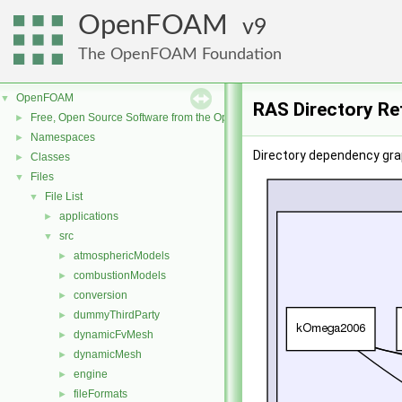
OpenFOAM
9
The OpenFOAM Foundation
OpenFOAM
▼
RAS Directory Re
Free, Open Source Software from the OpenFOAM Foundation
►
Namespaces
►
Directory dependency gra
Classes
►
Files
▼
File List
▼
applications
►
src
▼
atmosphericModels
►
combustionModels
►
conversion
►
dummyThirdParty
►
dynamicFvMesh
►
dynamicMesh
►
engine
►
fileFormats
►