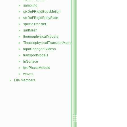
sampling
►
sixDoFRigidBodyMotion
►
sixDoFRigidBodyState
►
specieTransfer
►
surfMesh
►
thermophysicalModels
►
ThermophysicalTransportModels
►
topoChangerFvMesh
►
transportModels
►
triSurface
►
twoPhaseModels
►
waves
►
File Members
►