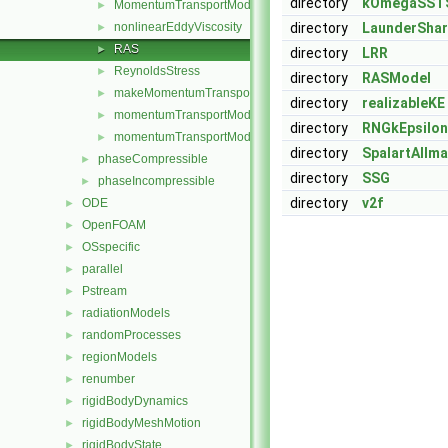
directory
kOmegaSST
MomentumTransportModel
►
nonlinearEddyViscosity
directory
LaunderSha
►
RAS
►
directory
LRR
ReynoldsStress
►
directory
RASModel
makeMomentumTransportModel.H
►
directory
realizableKE
momentumTransportModel.C
►
directory
RNGkEpsilon
momentumTransportModel.H
►
directory
SpalartAllm
phaseCompressible
►
directory
SSG
phaseIncompressible
►
directory
v2f
ODE
►
OpenFOAM
►
OSspecific
►
parallel
►
Pstream
►
radiationModels
►
randomProcesses
►
regionModels
►
renumber
►
rigidBodyDynamics
►
rigidBodyMeshMotion
►
rigidBodyState
►