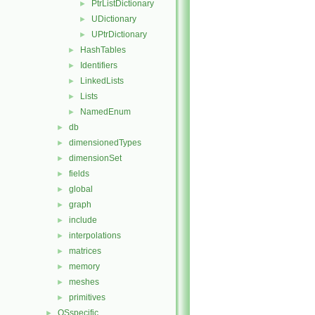
PtrListDictionary
►
UDictionary
►
UPtrDictionary
►
HashTables
►
Identifiers
►
LinkedLists
►
Lists
►
NamedEnum
►
db
►
dimensionedTypes
►
dimensionSet
►
fields
►
global
►
graph
►
include
►
interpolations
►
matrices
►
memory
►
meshes
►
primitives
►
OSspecific
►