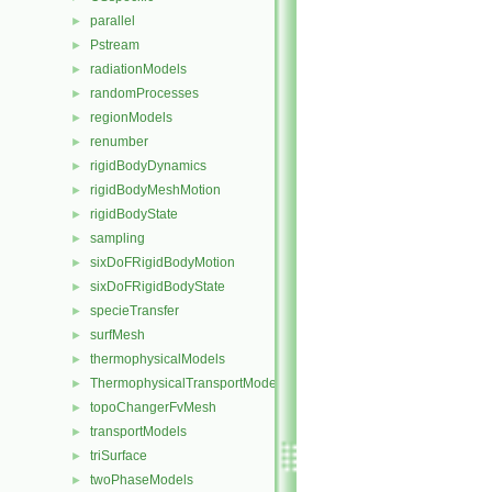
parallel
►
Pstream
►
radiationModels
►
randomProcesses
►
regionModels
►
renumber
►
rigidBodyDynamics
►
rigidBodyMeshMotion
►
rigidBodyState
►
sampling
►
sixDoFRigidBodyMotion
►
sixDoFRigidBodyState
►
specieTransfer
►
surfMesh
►
thermophysicalModels
►
ThermophysicalTransportModels
►
topoChangerFvMesh
►
transportModels
►
triSurface
►
twoPhaseModels
►