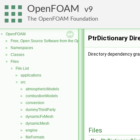
OpenFOAM
9
The OpenFOAM Foundation
OpenFOAM
▼
PtrDictionary Di
Free, Open Source Software from the OpenFOAM Foundation
►
Namespaces
►
Directory dependency grap
Classes
►
Files
▼
File List
▼
applications
►
src
▼
atmosphericModels
►
combustionModels
►
conversion
►
dummyThirdParty
►
dynamicFvMesh
►
dynamicMesh
►
Files
engine
►
fileFormats
►