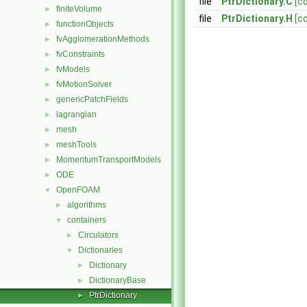
file
PtrDictionary.C
[c
finiteVolume
►
file
PtrDictionary.H
[c
functionObjects
►
fvAgglomerationMethods
►
fvConstraints
►
fvModels
►
fvMotionSolver
►
genericPatchFields
►
lagrangian
►
mesh
►
meshTools
►
MomentumTransportModels
►
ODE
►
OpenFOAM
▼
algorithms
►
containers
▼
Circulators
►
Dictionaries
▼
Dictionary
►
DictionaryBase
►
PtrDictionary
►