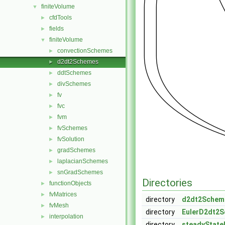
finiteVolume
▼
cfdTools
►
fields
►
finiteVolume
▼
convectionSchemes
►
d2dt2Schemes
►
ddtSchemes
►
divSchemes
►
fv
►
fvc
►
fvm
►
fvSchemes
►
fvSolution
►
gradSchemes
►
laplacianSchemes
►
snGradSchemes
►
Directories
functionObjects
►
fvMatrices
►
directory
d2dt2Schem
fvMesh
►
directory
EulerD2dt2
interpolation
►
directory
steadyStat