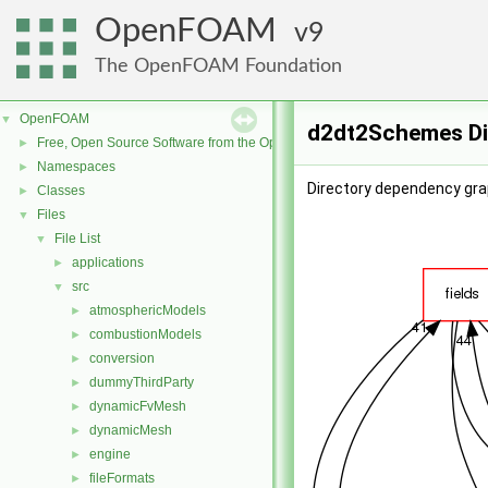
OpenFOAM
9
The OpenFOAM Foundation
OpenFOAM
▼
d2dt2Schemes Di
Free, Open Source Software from the OpenFOAM Foundation
►
Namespaces
►
Directory dependency gr
Classes
►
Files
▼
File List
▼
applications
►
src
▼
atmosphericModels
►
combustionModels
►
conversion
►
dummyThirdParty
►
dynamicFvMesh
►
dynamicMesh
►
engine
►
fileFormats
►