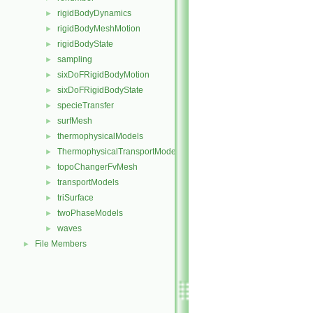
rigidBodyDynamics
►
rigidBodyMeshMotion
►
rigidBodyState
►
sampling
►
sixDoFRigidBodyMotion
►
sixDoFRigidBodyState
►
specieTransfer
►
surfMesh
►
thermophysicalModels
►
ThermophysicalTransportModels
►
topoChangerFvMesh
►
transportModels
►
triSurface
►
twoPhaseModels
►
waves
►
File Members
►