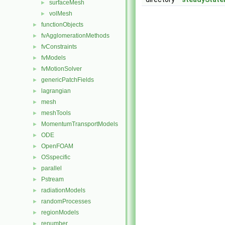
surfaceMesh
►
volMesh
►
functionObjects
►
fvAgglomerationMethods
►
fvConstraints
►
fvModels
►
fvMotionSolver
►
genericPatchFields
►
lagrangian
►
mesh
►
meshTools
►
MomentumTransportModels
►
ODE
►
OpenFOAM
►
OSspecific
►
parallel
►
Pstream
►
radiationModels
►
randomProcesses
►
regionModels
►
renumber
►