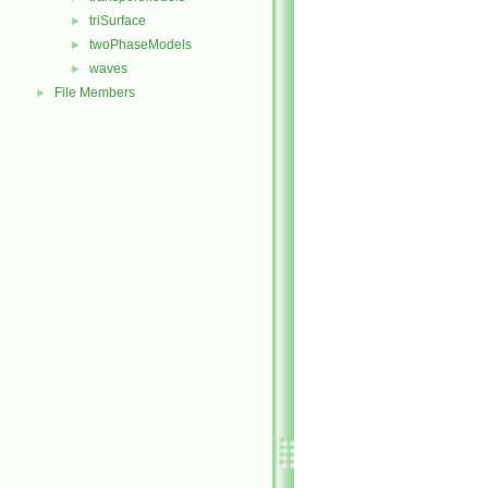
triSurface
►
twoPhaseModels
►
waves
►
File Members
►