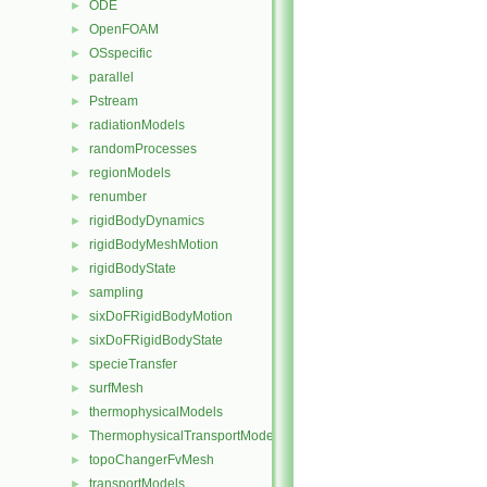
ODE
►
OpenFOAM
►
OSspecific
►
parallel
►
Pstream
►
radiationModels
►
randomProcesses
►
regionModels
►
renumber
►
rigidBodyDynamics
►
rigidBodyMeshMotion
►
rigidBodyState
►
sampling
►
sixDoFRigidBodyMotion
►
sixDoFRigidBodyState
►
specieTransfer
►
surfMesh
►
thermophysicalModels
►
ThermophysicalTransportModels
►
topoChangerFvMesh
►
transportModels
►