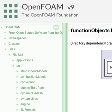
OpenFOAM
9
The OpenFOAM Foundation
OpenFOAM
▼
functionObjects 
Free, Open Source Software from the OpenFOAM Foundation
►
Namespaces
►
Directory dependency gra
Classes
►
Files
▼
File List
▼
applications
►
src
▼
atmosphericModels
►
combustionModels
►
conversion
►
dummyThirdParty
►
dynamicFvMesh
►
dynamicMesh
►
engine
►
fileFormats
►