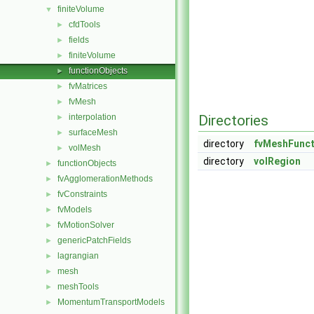
finiteVolume
▼
cfdTools
►
fields
►
finiteVolume
►
functionObjects
►
fvMatrices
►
fvMesh
►
interpolation
Directories
►
surfaceMesh
►
directory
fvMeshFunct
volMesh
►
directory
volRegion
functionObjects
►
fvAgglomerationMethods
►
fvConstraints
►
fvModels
►
fvMotionSolver
►
genericPatchFields
►
lagrangian
►
mesh
►
meshTools
►
MomentumTransportModels
►