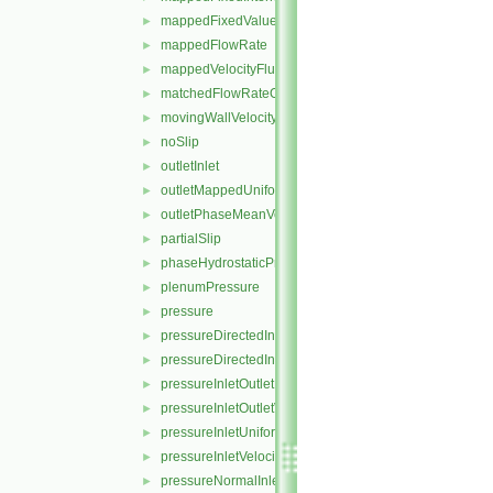
mappedFixedValue
►
mappedFlowRate
►
mappedVelocityFluxFixedValue
►
matchedFlowRateOutletVelocity
►
movingWallVelocity
►
noSlip
►
outletInlet
►
outletMappedUniformInlet
►
outletPhaseMeanVelocity
►
partialSlip
►
phaseHydrostaticPressure
►
plenumPressure
►
pressure
►
pressureDirectedInletOutletVelocity
►
pressureDirectedInletVelocity
►
pressureInletOutletParSlipVelocity
►
pressureInletOutletVelocity
►
pressureInletUniformVelocity
►
pressureInletVelocity
►
pressureNormalInletOutletVelocity
►