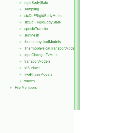
rigidBodyState
►
sampling
►
sixDoFRigidBodyMotion
►
sixDoFRigidBodyState
►
specieTransfer
►
surfMesh
►
thermophysicalModels
►
ThermophysicalTransportModels
►
topoChangerFvMesh
►
transportModels
►
triSurface
►
twoPhaseModels
►
waves
►
File Members
►