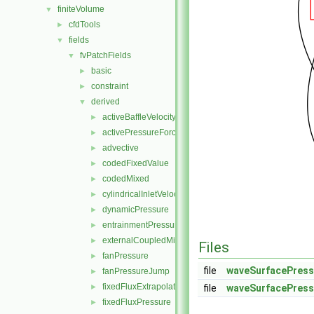
finiteVolume
▼
cfdTools
►
fields
▼
fvPatchFields
▼
basic
►
constraint
►
derived
▼
activeBaffleVelocity
►
activePressureForceBaffleVelocity
►
advective
►
codedFixedValue
►
codedMixed
►
cylindricalInletVelocity
►
dynamicPressure
►
entrainmentPressure
►
externalCoupledMixed
►
Files
fanPressure
►
file
waveSurfacePress
fanPressureJump
►
fixedFluxExtrapolatedPressure
►
file
waveSurfacePress
fixedFluxPressure
►