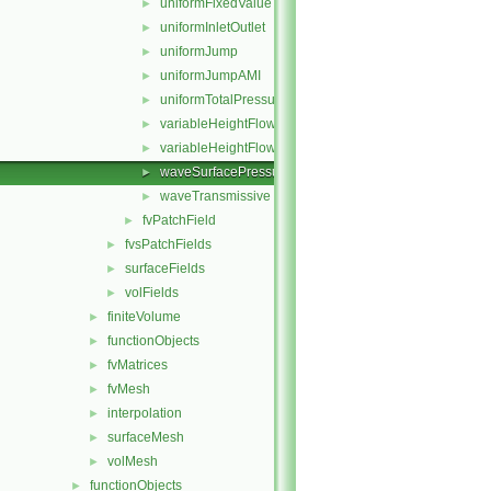
uniformFixedValue
►
uniformInletOutlet
►
uniformJump
►
uniformJumpAMI
►
uniformTotalPressure
►
variableHeightFlowRate
►
variableHeightFlowRateInletVelocity
►
waveSurfacePressure
►
waveTransmissive
►
fvPatchField
►
fvsPatchFields
►
surfaceFields
►
volFields
►
finiteVolume
►
functionObjects
►
fvMatrices
►
fvMesh
►
interpolation
►
surfaceMesh
►
volMesh
►
functionObjects
►