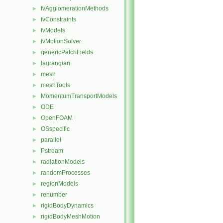
fvAgglomerationMethods
►
fvConstraints
►
fvModels
►
fvMotionSolver
►
genericPatchFields
►
lagrangian
►
mesh
►
meshTools
►
MomentumTransportModels
►
ODE
►
OpenFOAM
►
OSspecific
►
parallel
►
Pstream
►
radiationModels
►
randomProcesses
►
regionModels
►
renumber
►
rigidBodyDynamics
►
rigidBodyMeshMotion
►