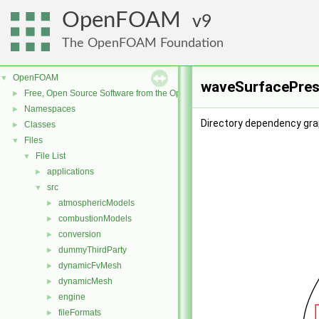
OpenFOAM
9
The OpenFOAM Foundation
OpenFOAM
▼
waveSurfacePres
Free, Open Source Software from the OpenFOAM Foundation
►
Namespaces
►
Directory dependency gr
Classes
►
Files
▼
File List
▼
applications
►
src
▼
atmosphericModels
►
combustionModels
►
conversion
►
dummyThirdParty
►
dynamicFvMesh
►
dynamicMesh
►
engine
►
fileFormats
►