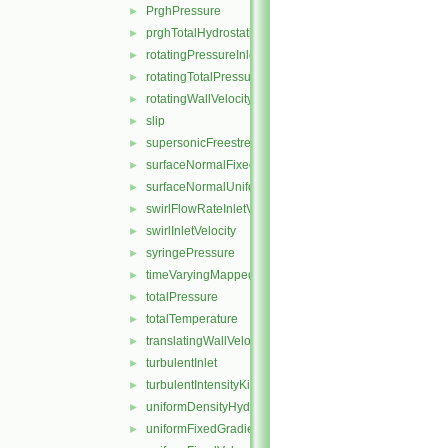
PrghPressure
►
prghTotalHydrostaticPressure
►
rotatingPressureInletOutletVelocity
►
rotatingTotalPressure
►
rotatingWallVelocity
►
slip
►
supersonicFreestream
►
surfaceNormalFixedValue
►
surfaceNormalUniformFixedValue
►
swirlFlowRateInletVelocity
►
swirlInletVelocity
►
syringePressure
►
timeVaryingMappedFixedValue
►
totalPressure
►
totalTemperature
►
translatingWallVelocity
►
turbulentInlet
►
turbulentIntensityKineticEnergyInlet
►
uniformDensityHydrostaticPressure
►
uniformFixedGradient
►