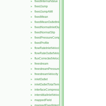
fixedInternalValue
►
fixedJump
►
fixedJumpAMI
►
fixedMean
►
fixedMeanOutletInlet
►
fixedNormalInletOutletVelocity
►
fixedNormalSlip
►
fixedPressureCompressibleDensity
►
fixedProfile
►
flowRateInletVelocity
►
flowRateOutletVelocity
►
fluxCorrectedVelocity
►
freestream
►
freestreamPressure
►
freestreamVelocity
►
inletOutlet
►
inletOutletTotalTemperature
►
interfaceCompression
►
interstitialInletVelocity
►
mappedField
►
mappedFixedInternalValue
►