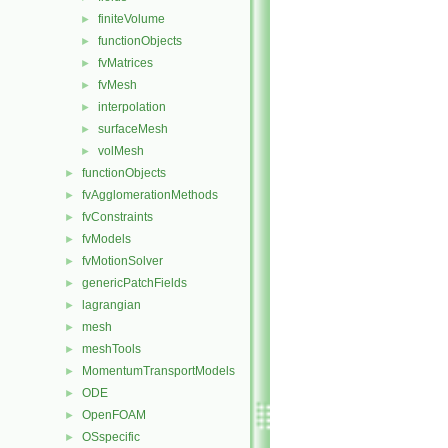
finiteVolume
►
functionObjects
►
fvMatrices
►
fvMesh
►
interpolation
►
surfaceMesh
►
volMesh
►
functionObjects
►
fvAgglomerationMethods
►
fvConstraints
►
fvModels
►
fvMotionSolver
►
genericPatchFields
►
lagrangian
►
mesh
►
meshTools
►
MomentumTransportModels
►
ODE
►
OpenFOAM
►
OSspecific
►