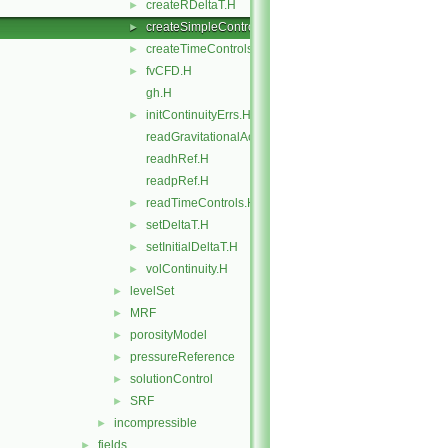
createRDeltaT.H
►
createSimpleControl.H
►
createTimeControls.H
►
fvCFD.H
►
gh.H
initContinuityErrs.H
►
readGravitationalAcceleration.H
readhRef.H
readpRef.H
readTimeControls.H
►
setDeltaT.H
►
setInitialDeltaT.H
►
volContinuity.H
►
levelSet
►
MRF
►
porosityModel
►
pressureReference
►
solutionControl
►
SRF
►
incompressible
►
fields
►