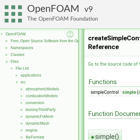
OpenFOAM
9
The OpenFOAM Foundation
OpenFOAM
▼
createSimpleContr
Free, Open Source Software from the OpenFOAM Foundation
►
Reference
Namespaces
►
Classes
►
Files
▼
Go to the source code of th
File List
▼
applications
►
Functions
src
▼
atmosphericModels
►
simpleControl
simple
(
combustionModels
►
conversion
►
dummyThirdParty
►
Function Documen
dynamicFvMesh
►
dynamicMesh
►
engine
►
simple()
◆
fileFormats
►