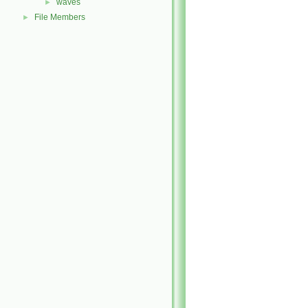
waves
►
File Members
►