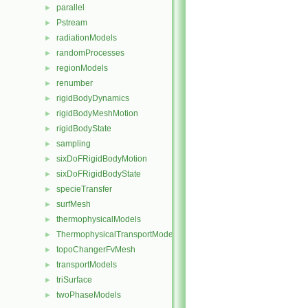
parallel
►
Pstream
►
radiationModels
►
randomProcesses
►
regionModels
►
renumber
►
rigidBodyDynamics
►
rigidBodyMeshMotion
►
rigidBodyState
►
sampling
►
sixDoFRigidBodyMotion
►
sixDoFRigidBodyState
►
specieTransfer
►
surfMesh
►
thermophysicalModels
►
ThermophysicalTransportModels
►
topoChangerFvMesh
►
transportModels
►
triSurface
►
twoPhaseModels
►