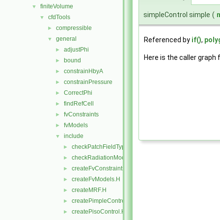
finiteVolume
▼
simpleControl simple
(
cfdTools
▼
compressible
►
general
Referenced by
if()
,
poly
▼
adjustPhi
►
Here is the caller graph 
bound
►
constrainHbyA
►
constrainPressure
►
CorrectPhi
►
findRefCell
►
fvConstraints
►
fvModels
►
include
▼
checkPatchFieldTypes.H
►
checkRadiationModel.H
►
createFvConstraints.H
►
createFvModels.H
►
createMRF.H
►
createPimpleControl.H
►
createPisoControl.H
►