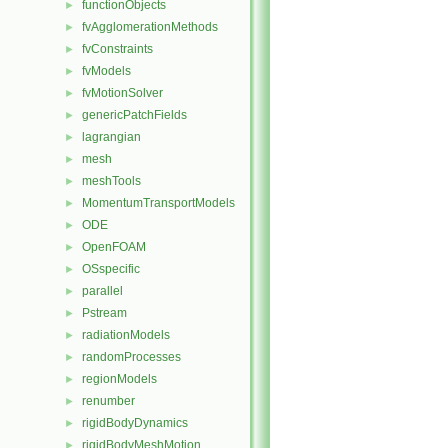
functionObjects
►
fvAgglomerationMethods
►
fvConstraints
►
fvModels
►
fvMotionSolver
►
genericPatchFields
►
lagrangian
►
mesh
►
meshTools
►
MomentumTransportModels
►
ODE
►
OpenFOAM
►
OSspecific
►
parallel
►
Pstream
►
radiationModels
►
randomProcesses
►
regionModels
►
renumber
►
rigidBodyDynamics
►
rigidBodyMeshMotion
►