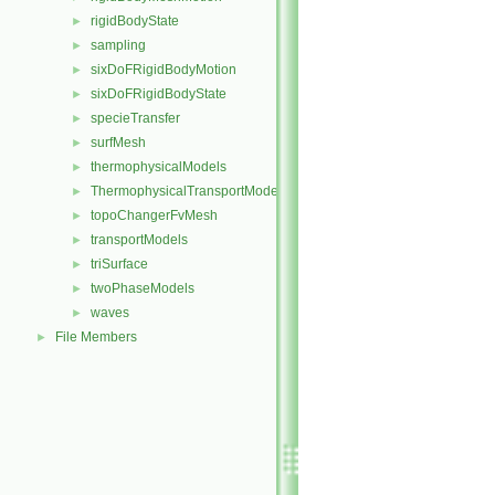
rigidBodyState
►
sampling
►
sixDoFRigidBodyMotion
►
sixDoFRigidBodyState
►
specieTransfer
►
surfMesh
►
thermophysicalModels
►
ThermophysicalTransportModels
►
topoChangerFvMesh
►
transportModels
►
triSurface
►
twoPhaseModels
►
waves
►
File Members
►