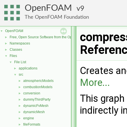
OpenFOAM
9
The OpenFOAM Foundation
OpenFOAM
▼
compress
Free, Open Source Software from the OpenFOAM Foundation
►
Namespaces
►
Referen
Classes
►
Files
▼
File List
▼
Creates and 
applications
►
src
▼
More...
atmosphericModels
►
combustionModels
►
conversion
►
This graph 
dummyThirdParty
►
dynamicFvMesh
►
indirectly i
dynamicMesh
►
engine
►
fileFormats
►