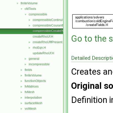
finiteVolume
▼
cfdTools
▼
compressible
▼
compressibleContinuityErrs.H
►
compressibleCourantNo.H
►
compressibleCreatePhi.H
Go to the s
createRhoUf.H
createRhoUfIfPresent.H
►
rhoEqn.H
►
updateRhoUf.H
Detailed Descript
general
►
incompressible
►
Creates and 
fields
►
finiteVolume
►
functionObjects
►
Original so
fvMatrices
►
fvMesh
►
Definition i
interpolation
►
surfaceMesh
►
volMesh
►