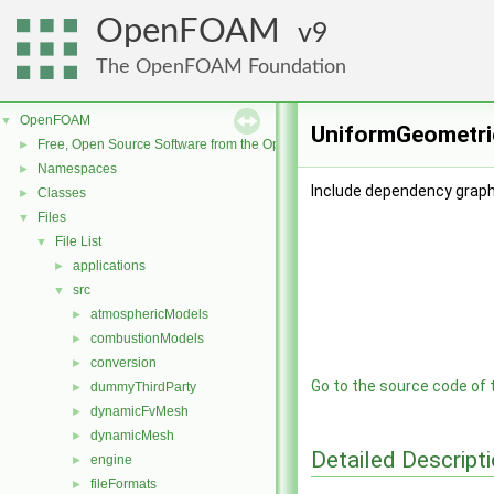
OpenFOAM
9
The OpenFOAM Foundation
OpenFOAM
▼
UniformGeometric
Free, Open Source Software from the OpenFOAM Foundation
►
Namespaces
►
Include dependency graph
Classes
►
Files
▼
File List
▼
applications
►
src
▼
atmosphericModels
►
combustionModels
►
conversion
►
Go to the source code of th
dummyThirdParty
►
dynamicFvMesh
►
dynamicMesh
►
Detailed Descript
engine
►
fileFormats
►