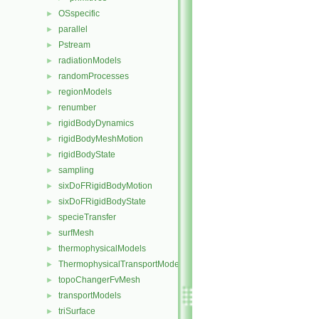
OSspecific
►
parallel
►
Pstream
►
radiationModels
►
randomProcesses
►
regionModels
►
renumber
►
rigidBodyDynamics
►
rigidBodyMeshMotion
►
rigidBodyState
►
sampling
►
sixDoFRigidBodyMotion
►
sixDoFRigidBodyState
►
specieTransfer
►
surfMesh
►
thermophysicalModels
►
ThermophysicalTransportModels
►
topoChangerFvMesh
►
transportModels
►
triSurface
►