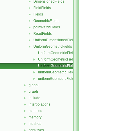
DimensionedFields
►
FieldFields
►
Fields
►
GeometricFields
►
pointPatchFields
►
ReadFields
►
UniformDimensionedFields
►
UniformGeometricFields
▼
UniformGeometricField.C
UniformGeometricField.H
►
UniformGeometricFieldI.H
uniformGeometricFields.C
►
uniformGeometricFields.H
►
global
►
graph
►
include
►
interpolations
►
matrices
►
memory
►
meshes
►
primitives
►