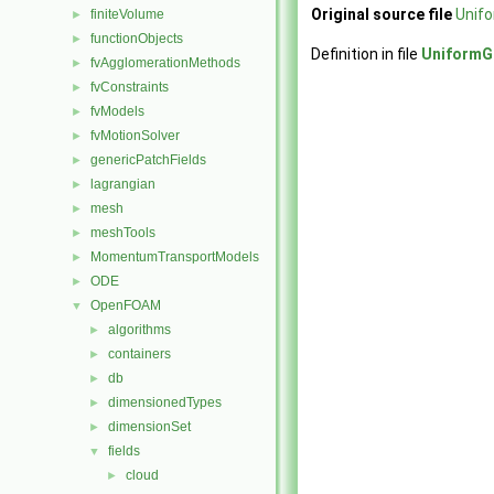
Original source file
Unifo
finiteVolume
►
functionObjects
►
Definition in file
UniformG
fvAgglomerationMethods
►
fvConstraints
►
fvModels
►
fvMotionSolver
►
genericPatchFields
►
lagrangian
►
mesh
►
meshTools
►
MomentumTransportModels
►
ODE
►
OpenFOAM
▼
algorithms
►
containers
►
db
►
dimensionedTypes
►
dimensionSet
►
fields
▼
cloud
►