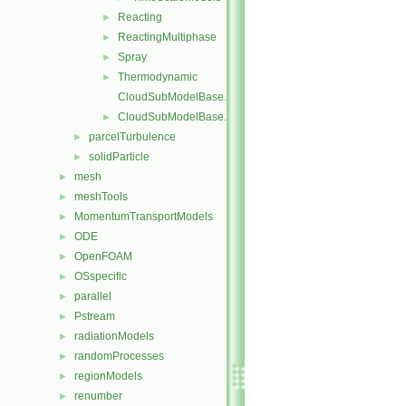
Reacting
►
ReactingMultiphase
►
Spray
►
Thermodynamic
►
CloudSubModelBase.C
CloudSubModelBase.H
►
parcelTurbulence
►
solidParticle
►
mesh
►
meshTools
►
MomentumTransportModels
►
ODE
►
OpenFOAM
►
OSspecific
►
parallel
►
Pstream
►
radiationModels
►
randomProcesses
►
regionModels
►
renumber
►