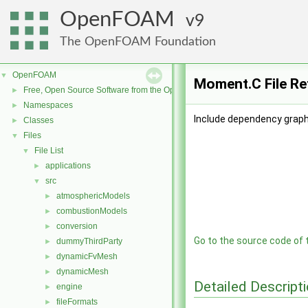
OpenFOAM
9
The OpenFOAM Foundation
OpenFOAM
▼
Moment.C File Re
Free, Open Source Software from the OpenFOAM Foundation
►
Namespaces
►
Include dependency grap
Classes
►
Files
▼
File List
▼
applications
►
src
▼
atmosphericModels
►
combustionModels
►
conversion
►
Go to the source code of th
dummyThirdParty
►
dynamicFvMesh
►
dynamicMesh
►
Detailed Descript
engine
►
fileFormats
►