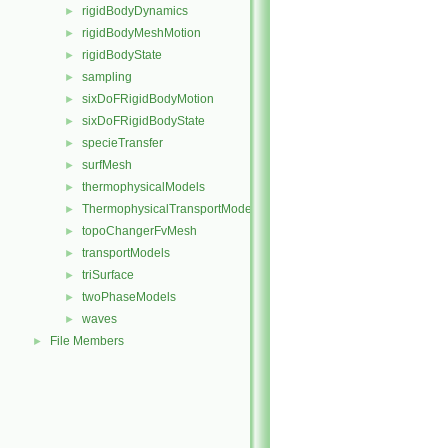
rigidBodyDynamics
►
rigidBodyMeshMotion
►
rigidBodyState
►
sampling
►
sixDoFRigidBodyMotion
►
sixDoFRigidBodyState
►
specieTransfer
►
surfMesh
►
thermophysicalModels
►
ThermophysicalTransportModels
►
topoChangerFvMesh
►
transportModels
►
triSurface
►
twoPhaseModels
►
waves
►
File Members
►