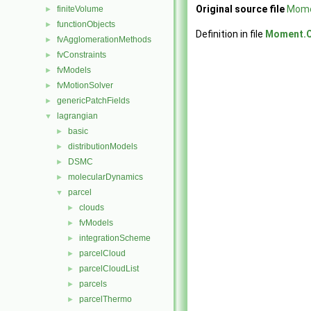
Original source file
Mome
finiteVolume
►
functionObjects
►
Definition in file
Moment.
fvAgglomerationMethods
►
fvConstraints
►
fvModels
►
fvMotionSolver
►
genericPatchFields
►
lagrangian
▼
basic
►
distributionModels
►
DSMC
►
molecularDynamics
►
parcel
▼
clouds
►
fvModels
►
integrationScheme
►
parcelCloud
►
parcelCloudList
►
parcels
►
parcelThermo
►