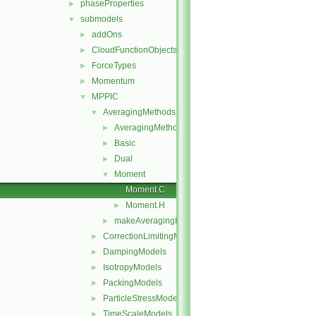
phaseProperties
►
submodels
▼
addOns
►
CloudFunctionObjects
►
ForceTypes
►
Momentum
►
MPPIC
▼
AveragingMethods
▼
AveragingMethod
►
Basic
►
Dual
►
Moment
▼
Moment.C
Moment.H
►
makeAveragingMethods.C
►
CorrectionLimitingMethods
►
DampingModels
►
IsotropyModels
►
PackingModels
►
ParticleStressModels
►
TimeScaleModels
►