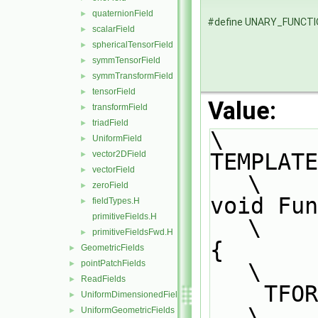
quaternionField
►
#define UNARY_FUNCT
scalarField
►
sphericalTensorField
►
symmTensorField
►
symmTransformField
►
tensorField
►
Value:
transformField
►
triadField
►
\
UniformField
►
TEMPLATE                                                                       
vector2DField
►
vectorField
►
\
zeroField
►
void Fun
fieldTypes.H
►
primitiveFields.H
\
primitiveFieldsFwd.H
►
{                                                                              
GeometricFields
►
pointPatchFields
\
►
ReadFields
►
    
UniformDimensionedFields
►
\
UniformGeometricFields
►