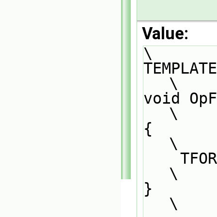
Value:
\
TEMPLATE                                                                       
\
void OpF
\
{                                                                              
\
    
\
}                                                                              
\