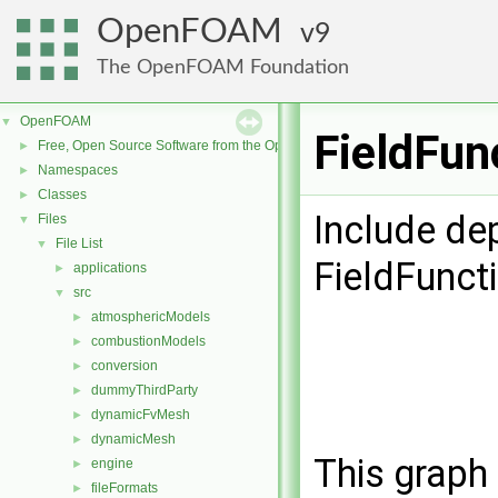
OpenFOAM
9
The OpenFOAM Foundation
OpenFOAM
▼
FieldFun
Free, Open Source Software from the OpenFOAM Foundation
►
Namespaces
►
Classes
►
Include de
Files
▼
File List
▼
FieldFunct
applications
►
src
▼
atmosphericModels
►
combustionModels
►
conversion
►
dummyThirdParty
►
dynamicFvMesh
►
dynamicMesh
►
This graph 
engine
►
fileFormats
►