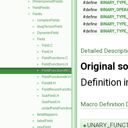
DimensionedFields
►
#define
BINARY_TYPE
FieldFields
►
#define
BINARY_OPER
Fields
▼
#define
BINARY_TYPE
complexFields
►
#define
BINARY_TYPE
diagTensorField
►
#define
BINARY_TYPE
DynamicField
►
Field
▼
Field.C
►
Detailed Descript
Field.H
►
FieldFunctions.C
►
Original so
FieldFunctions.H
►
FieldFunctionsM.C
►
FieldFunctionsM.H
►
Definition i
FieldM.H
►
FieldReuseFunctions.H
►
SubField.H
►
SubFieldI.H
Macro Definition
undefFieldFunctionsM.H
fieldMappers
►
labelField
►
UNARY_FUNCT
◆
oneField
►