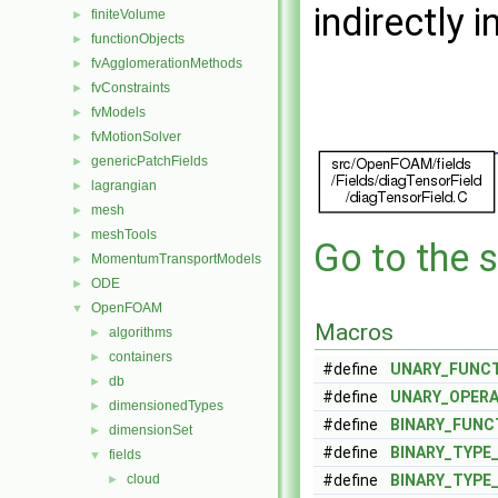
indirectly i
finiteVolume
►
functionObjects
►
fvAgglomerationMethods
►
fvConstraints
►
fvModels
►
fvMotionSolver
►
genericPatchFields
►
lagrangian
►
mesh
►
meshTools
►
Go to the s
MomentumTransportModels
►
ODE
►
OpenFOAM
▼
Macros
algorithms
►
containers
►
#define
UNARY_FUNC
db
►
#define
UNARY_OPER
dimensionedTypes
►
#define
BINARY_FUNC
dimensionSet
►
#define
BINARY_TYPE
fields
▼
cloud
#define
BINARY_TYPE
►