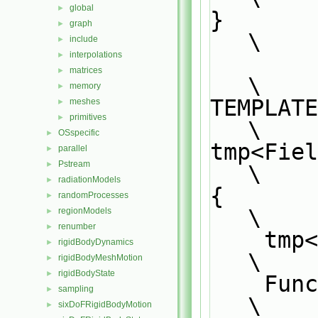
global
►
}                                                                              
graph
►
\
include
►
interpolations
►
matrices
►
\
memory
►
TEMPLATE                                                                       
meshes
►
primitives
►
\
OSspecific
►
tmp<Fiel
parallel
►
Pstream
►
\
radiationModels
►
{                                                                              
randomProcesses
►
\
regionModels
►
renumber
►
    
rigidBodyDynamics
►
\
rigidBodyMeshMotion
►
rigidBodyState
►
    
sampling
►
\
sixDoFRigidBodyMotion
►