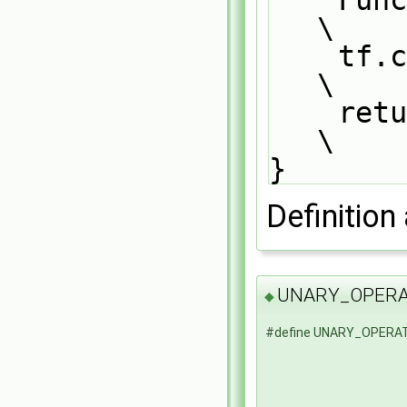
\
    tf.clear();                                                                
\
    return tRes;                                                               
\
}
Definition 
UNARY_OPER
◆
#define UNARY_OPERA