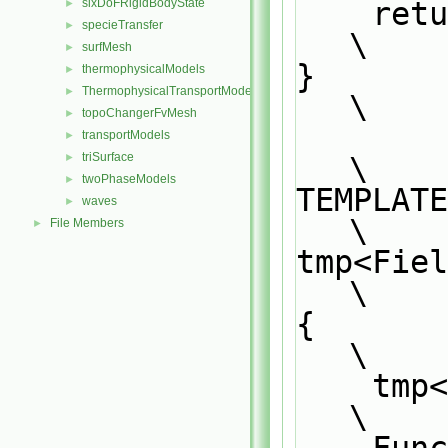
    return tRes;                                                               
sixDoFRigidBodyState
►
specieTransfer
►
\
surfMesh
►
}                                                                              
thermophysicalModels
►
ThermophysicalTransportModels
►
\
topoChangerFvMesh
►
transportModels
►
triSurface
\
►
twoPhaseModels
►
TEMPLATE                                                                       
waves
►
\
File Members
►
tmp<Fiel
\
{                                                                              
\
    
\
    