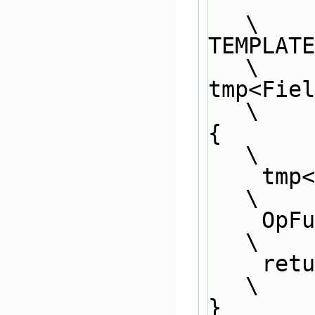
\
TEMPLATE                                                                       
\
tmp<Fiel
\
{                                                                              
\
    
\
    
\
    return tRes;                                                               
\
}                                                                              