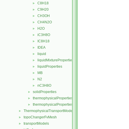
C8H18
►
C9H20
►
CH3OH
►
CH4N2O
►
H2O
►
iC3H8O
►
IC8H18
►
IDEA
►
liquid
►
liquidMixtureProperties
►
liquidProperties
►
MB
►
N2
►
nC3H8O
►
solidProperties
►
thermophysicalProperties
►
thermophysicalPropertiesSelector
►
ThermophysicalTransportModels
►
topoChangerFvMesh
►
transportModels
►