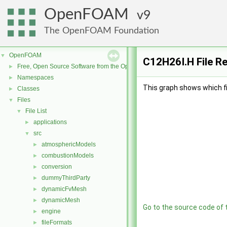
OpenFOAM
9
The OpenFOAM Foundation
OpenFOAM
▼
C12H26I.H File R
Free, Open Source Software from the OpenFOAM Foundation
►
Namespaces
►
This graph shows which file
Classes
►
Files
▼
File List
▼
applications
►
src
▼
atmosphericModels
►
combustionModels
►
conversion
►
dummyThirdParty
►
dynamicFvMesh
►
dynamicMesh
►
Go to the source code of th
engine
►
fileFormats
►