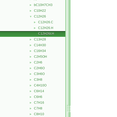
bC10H7CH3
►
C10H22
►
C12H26
▼
C12H26.C
►
C12H26.H
►
C12H26I.H
C13H28
►
C14H30
►
C16H34
►
C2H5OH
►
C2H6
►
C2H6O
►
C3H6O
►
C3H8
►
C4H10O
►
C6H14
►
C6H6
►
C7H16
►
C7H8
►
C8H10
►