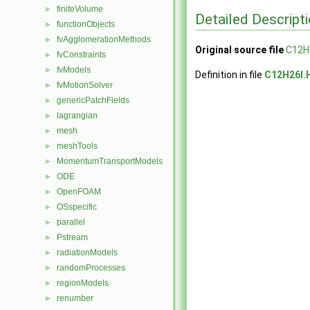
finiteVolume
►
Detailed Descript
functionObjects
►
fvAgglomerationMethods
►
Original source file
C12H
fvConstraints
►
fvModels
►
Definition in file
C12H26I.
fvMotionSolver
►
genericPatchFields
►
lagrangian
►
mesh
►
meshTools
►
MomentumTransportModels
►
ODE
►
OpenFOAM
►
OSspecific
►
parallel
►
Pstream
►
radiationModels
►
randomProcesses
►
regionModels
►
renumber
►