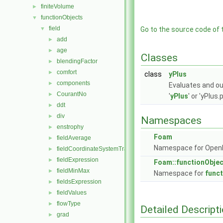
finiteVolume
►
functionObjects
▼
field
▼
Go to the source code of th
add
►
age
►
Classes
blendingFactor
►
comfort
►
class
yPlus
components
►
Evaluates and out
CourantNo
►
'
yPlus
' or 'yPlus
ddt
►
div
►
Namespaces
enstrophy
►
Foam
fieldAverage
►
Namespace for Ope
fieldCoordinateSystemTransform
►
fieldExpression
►
Foam::functionObje
fieldMinMax
►
Namespace for
func
fieldsExpression
►
fieldValues
►
flowType
►
Detailed Descript
grad
►