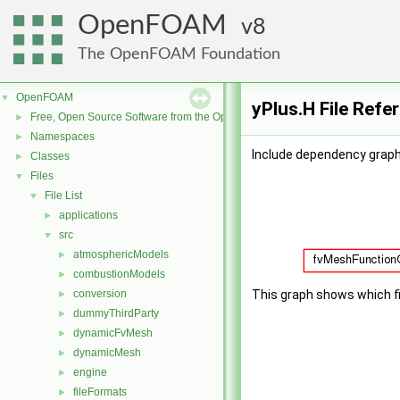
OpenFOAM
8
The OpenFOAM Foundation
OpenFOAM
▼
yPlus.H File Refe
Free, Open Source Software from the OpenFOAM Foundation
►
Namespaces
►
Include dependency graph 
Classes
►
Files
▼
File List
▼
applications
►
src
▼
atmosphericModels
►
combustionModels
►
conversion
This graph shows which file
►
dummyThirdParty
►
dynamicFvMesh
►
dynamicMesh
►
engine
►
fileFormats
►