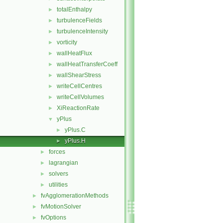
totalEnthalpy
►
turbulenceFields
►
turbulenceIntensity
►
vorticity
►
wallHeatFlux
►
wallHeatTransferCoeff
►
wallShearStress
►
writeCellCentres
►
writeCellVolumes
►
XiReactionRate
►
yPlus
▼
yPlus.C
►
yPlus.H
►
forces
►
lagrangian
►
solvers
►
utilities
►
fvAgglomerationMethods
►
fvMotionSolver
►
fvOptions
►