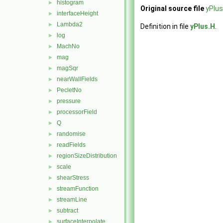
histogram
►
Original source file
yPlus
interfaceHeight
►
Lambda2
►
Definition in file
yPlus.H
.
log
►
MachNo
►
mag
►
magSqr
►
nearWallFields
►
PecletNo
►
pressure
►
processorField
►
Q
►
randomise
►
readFields
►
regionSizeDistribution
►
scale
►
shearStress
►
streamFunction
►
streamLine
►
subtract
►
surfaceInterpolate
►