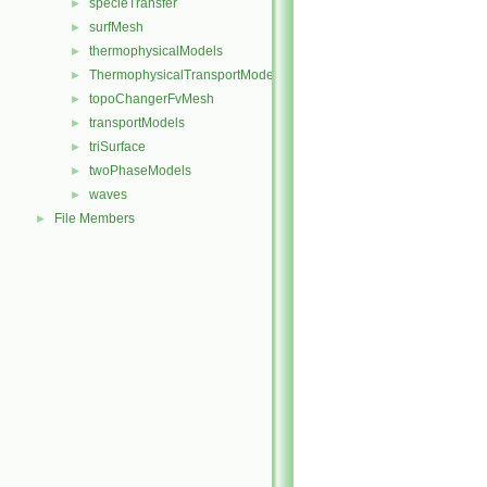
specieTransfer
►
surfMesh
►
thermophysicalModels
►
ThermophysicalTransportModels
►
topoChangerFvMesh
►
transportModels
►
triSurface
►
twoPhaseModels
►
waves
►
File Members
►