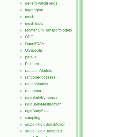
genericPatchFields
►
lagrangian
►
mesh
►
meshTools
►
MomentumTransportModels
►
ODE
►
OpenFOAM
►
OSspecific
►
parallel
►
Pstream
►
radiationModels
►
randomProcesses
►
regionModels
►
renumber
►
rigidBodyDynamics
►
rigidBodyMeshMotion
►
rigidBodyState
►
sampling
►
sixDoFRigidBodyMotion
►
sixDoFRigidBodyState
►