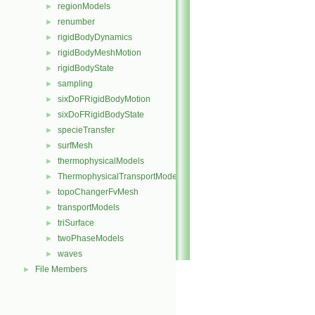
regionModels
►
renumber
►
rigidBodyDynamics
►
rigidBodyMeshMotion
►
rigidBodyState
►
sampling
►
sixDoFRigidBodyMotion
►
sixDoFRigidBodyState
►
specieTransfer
►
surfMesh
►
thermophysicalModels
►
ThermophysicalTransportModels
►
topoChangerFvMesh
►
transportModels
►
triSurface
►
twoPhaseModels
►
waves
►
File Members
►