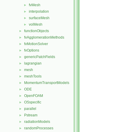
fvMesh
►
interpolation
►
surfaceMesh
►
volMesh
►
functionObjects
►
fvAgglomerationMethods
►
fvMotionSolver
►
fvOptions
►
genericPatchFields
►
lagrangian
►
mesh
►
meshTools
►
MomentumTransportModels
►
ODE
►
OpenFOAM
►
OSspecific
►
parallel
►
Pstream
►
radiationModels
►
randomProcesses
►