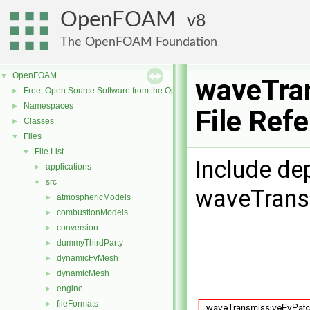
OpenFOAM
8
The OpenFOAM Foundation
OpenFOAM
▼
waveTra
Free, Open Source Software from the OpenFOAM Foundation
►
Namespaces
►
File Ref
Classes
►
Files
▼
File List
▼
Include de
applications
►
src
▼
waveTrans
atmosphericModels
►
combustionModels
►
conversion
►
dummyThirdParty
►
dynamicFvMesh
►
dynamicMesh
►
engine
►
fileFormats
►