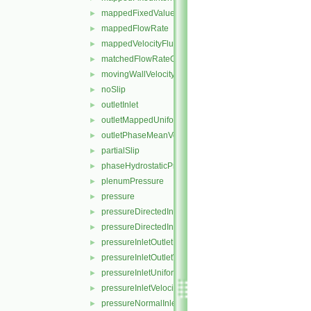
mappedFixedValue
►
mappedFlowRate
►
mappedVelocityFluxFixedValue
►
matchedFlowRateOutletVelocity
►
movingWallVelocity
►
noSlip
►
outletInlet
►
outletMappedUniformInlet
►
outletPhaseMeanVelocity
►
partialSlip
►
phaseHydrostaticPressure
►
plenumPressure
►
pressure
►
pressureDirectedInletOutletVelocity
►
pressureDirectedInletVelocity
►
pressureInletOutletParSlipVelocity
►
pressureInletOutletVelocity
►
pressureInletUniformVelocity
►
pressureInletVelocity
►
pressureNormalInletOutletVelocity
►