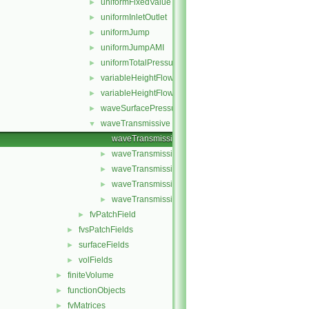
uniformFixedValue
►
uniformInletOutlet
►
uniformJump
►
uniformJumpAMI
►
uniformTotalPressure
►
variableHeightFlowRate
►
variableHeightFlowRateInletVelocity
►
waveSurfacePressure
►
waveTransmissive
▼
waveTransmissiveFvPatchField.C
waveTransmissiveFvPatchField.H
►
waveTransmissiveFvPatchFields.C
►
waveTransmissiveFvPatchFields.H
►
waveTransmissiveFvPatchFieldsFwd.H
►
fvPatchField
►
fvsPatchFields
►
surfaceFields
►
volFields
►
finiteVolume
►
functionObjects
►
fvMatrices
►