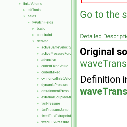
finiteVolume
▼
cfdTools
►
Go to the s
fields
▼
fvPatchFields
▼
basic
►
Detailed Descript
constraint
►
derived
▼
activeBaffleVelocity
►
Original so
activePressureForceBaffleVelocity
►
advective
waveTrans
►
codedFixedValue
►
codedMixed
►
Definition i
cylindricalInletVelocity
►
dynamicPressure
►
waveTrans
entrainmentPressure
►
externalCoupledMixed
►
fanPressure
►
fanPressureJump
►
fixedFluxExtrapolatedPressure
►
fixedFluxPressure
►