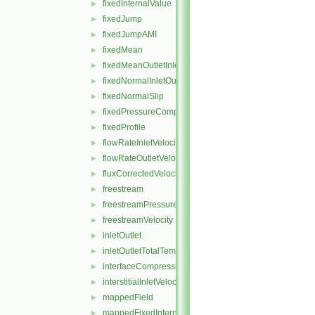
fixedInternalValue
►
fixedJump
►
fixedJumpAMI
►
fixedMean
►
fixedMeanOutletInlet
►
fixedNormalInletOutletVelocity
►
fixedNormalSlip
►
fixedPressureCompressibleDensity
►
fixedProfile
►
flowRateInletVelocity
►
flowRateOutletVelocity
►
fluxCorrectedVelocity
►
freestream
►
freestreamPressure
►
freestreamVelocity
►
inletOutlet
►
inletOutletTotalTemperature
►
interfaceCompression
►
interstitialInletVelocity
►
mappedField
►
mappedFixedInternalValue
►