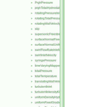
PrghPressure
►
prghTotalHydrostaticPressure
►
rotatingPressureInletOutletVelocity
►
rotatingTotalPressure
►
rotatingWallVelocity
►
slip
►
supersonicFreestream
►
surfaceNormalFixedValue
►
surfaceNormalUniformFixedValue
►
swirlFlowRateInletVelocity
►
swirlInletVelocity
►
syringePressure
►
timeVaryingMappedFixedValue
►
totalPressure
►
totalTemperature
►
translatingWallVelocity
►
turbulentInlet
►
turbulentIntensityKineticEnergyInlet
►
uniformDensityHydrostaticPressure
►
uniformFixedGradient
►