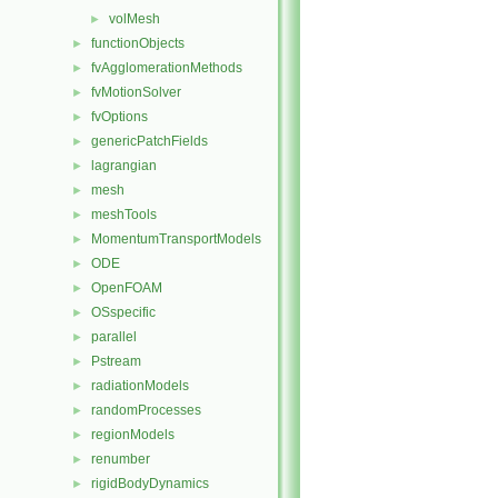
volMesh
►
functionObjects
►
fvAgglomerationMethods
►
fvMotionSolver
►
fvOptions
►
genericPatchFields
►
lagrangian
►
mesh
►
meshTools
►
MomentumTransportModels
►
ODE
►
OpenFOAM
►
OSspecific
►
parallel
►
Pstream
►
radiationModels
►
randomProcesses
►
regionModels
►
renumber
►
rigidBodyDynamics
►