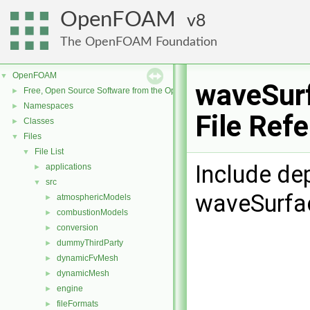
OpenFOAM
8
The OpenFOAM Foundation
OpenFOAM
▼
waveSurf
Free, Open Source Software from the OpenFOAM Foundation
►
Namespaces
►
File Ref
Classes
►
Files
▼
File List
▼
Include de
applications
►
src
▼
waveSurfa
atmosphericModels
►
combustionModels
►
conversion
►
dummyThirdParty
►
dynamicFvMesh
►
dynamicMesh
►
engine
►
fileFormats
►