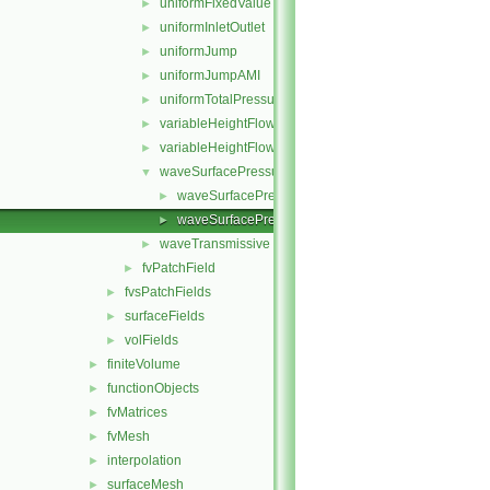
uniformFixedValue
►
uniformInletOutlet
►
uniformJump
►
uniformJumpAMI
►
uniformTotalPressure
►
variableHeightFlowRate
►
variableHeightFlowRateInletVelocity
►
waveSurfacePressure
▼
waveSurfacePressureFvPatchScalarField.C
►
waveSurfacePressureFvPatchScalarField.H
►
waveTransmissive
►
fvPatchField
►
fvsPatchFields
►
surfaceFields
►
volFields
►
finiteVolume
►
functionObjects
►
fvMatrices
►
fvMesh
►
interpolation
►
surfaceMesh
►