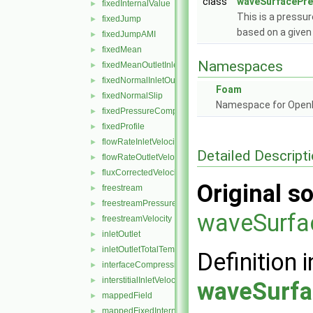
class
waveSurfacePre
fixedInternalValue
►
This is a pressu
fixedJump
►
based on a give
fixedJumpAMI
►
fixedMean
►
Namespaces
fixedMeanOutletInlet
►
fixedNormalInletOutletVelocity
►
Foam
fixedNormalSlip
►
Namespace for Ope
fixedPressureCompressibleDensity
►
fixedProfile
►
flowRateInletVelocity
►
Detailed Descript
flowRateOutletVelocity
►
fluxCorrectedVelocity
►
Original so
freestream
►
freestreamPressure
►
waveSurfa
freestreamVelocity
►
inletOutlet
►
inletOutletTotalTemperature
►
Definition i
interfaceCompression
►
interstitialInletVelocity
►
waveSurfa
mappedField
►
mappedFixedInternalValue
►