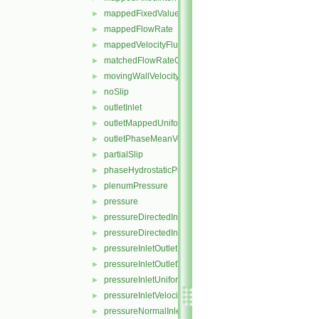
mappedFixedValue
►
mappedFlowRate
►
mappedVelocityFluxFixedValue
►
matchedFlowRateOutletVelocity
►
movingWallVelocity
►
noSlip
►
outletInlet
►
outletMappedUniformInlet
►
outletPhaseMeanVelocity
►
partialSlip
►
phaseHydrostaticPressure
►
plenumPressure
►
pressure
►
pressureDirectedInletOutletVelocity
►
pressureDirectedInletVelocity
►
pressureInletOutletParSlipVelocity
►
pressureInletOutletVelocity
►
pressureInletUniformVelocity
►
pressureInletVelocity
►
pressureNormalInletOutletVelocity
►