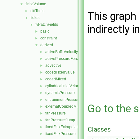
finiteVolume
▼
cfdTools
►
This graph 
fields
▼
fvPatchFields
▼
indirectly i
basic
►
constraint
►
derived
▼
activeBaffleVelocity
►
activePressureForceBaffleVelocity
►
advective
►
codedFixedValue
►
codedMixed
►
cylindricalInletVelocity
►
dynamicPressure
►
entrainmentPressure
►
Go to the s
externalCoupledMixed
►
fanPressure
►
fanPressureJump
►
fixedFluxExtrapolatedPressure
►
Classes
fixedFluxPressure
►