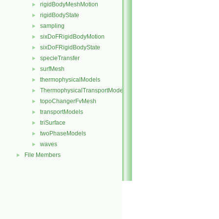
rigidBodyMeshMotion
►
rigidBodyState
►
sampling
►
sixDoFRigidBodyMotion
►
sixDoFRigidBodyState
►
specieTransfer
►
surfMesh
►
thermophysicalModels
►
ThermophysicalTransportModels
►
topoChangerFvMesh
►
transportModels
►
triSurface
►
twoPhaseModels
►
waves
►
File Members
►