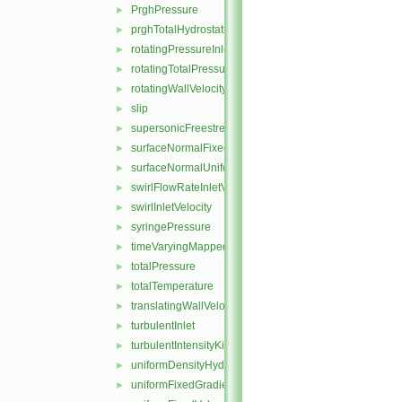
PrghPressure
►
prghTotalHydrostaticPressure
►
rotatingPressureInletOutletVelocity
►
rotatingTotalPressure
►
rotatingWallVelocity
►
slip
►
supersonicFreestream
►
surfaceNormalFixedValue
►
surfaceNormalUniformFixedValue
►
swirlFlowRateInletVelocity
►
swirlInletVelocity
►
syringePressure
►
timeVaryingMappedFixedValue
►
totalPressure
►
totalTemperature
►
translatingWallVelocity
►
turbulentInlet
►
turbulentIntensityKineticEnergyInlet
►
uniformDensityHydrostaticPressure
►
uniformFixedGradient
►