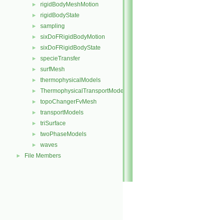
rigidBodyMeshMotion
►
rigidBodyState
►
sampling
►
sixDoFRigidBodyMotion
►
sixDoFRigidBodyState
►
specieTransfer
►
surfMesh
►
thermophysicalModels
►
ThermophysicalTransportModels
►
topoChangerFvMesh
►
transportModels
►
triSurface
►
twoPhaseModels
►
waves
►
File Members
►