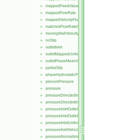
mappedFixedValue
►
mappedFlowRate
►
mappedVelocityFluxFixedValue
►
matchedFlowRateOutletVelocity
►
movingWallVelocity
►
noSlip
►
outletInlet
►
outletMappedUniformInlet
►
outletPhaseMeanVelocity
►
partialSlip
►
phaseHydrostaticPressure
►
plenumPressure
►
pressure
►
pressureDirectedInletOutletVelocity
►
pressureDirectedInletVelocity
►
pressureInletOutletParSlipVelocity
►
pressureInletOutletVelocity
►
pressureInletUniformVelocity
►
pressureInletVelocity
►
pressureNormalInletOutletVelocity
►