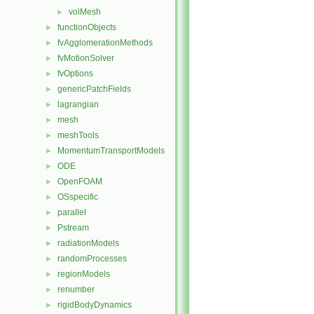
volMesh
►
functionObjects
►
fvAgglomerationMethods
►
fvMotionSolver
►
fvOptions
►
genericPatchFields
►
lagrangian
►
mesh
►
meshTools
►
MomentumTransportModels
►
ODE
►
OpenFOAM
►
OSspecific
►
parallel
►
Pstream
►
radiationModels
►
randomProcesses
►
regionModels
►
renumber
►
rigidBodyDynamics
►