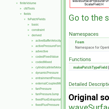
finiteVolume
▼
cfdTools
►
fields
▼
Go to the s
fvPatchFields
▼
basic
►
constraint
►
Namespaces
derived
▼
activeBaffleVelocity
►
Foam
activePressureForceBaffleVelocity
►
Namespace for Ope
advective
►
codedFixedValue
►
Functions
codedMixed
►
makePatchTypeField
(
cylindricalInletVelocity
►
dynamicPressure
►
entrainmentPressure
►
Detailed Descript
externalCoupledMixed
►
fanPressure
►
fanPressureJump
Original so
►
fixedFluxExtrapolatedPressure
►
waveSurfa
fixedFluxPressure
►