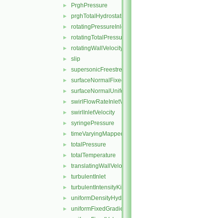
PrghPressure
►
prghTotalHydrostaticPressure
►
rotatingPressureInletOutletVelocity
►
rotatingTotalPressure
►
rotatingWallVelocity
►
slip
►
supersonicFreestream
►
surfaceNormalFixedValue
►
surfaceNormalUniformFixedValue
►
swirlFlowRateInletVelocity
►
swirlInletVelocity
►
syringePressure
►
timeVaryingMappedFixedValue
►
totalPressure
►
totalTemperature
►
translatingWallVelocity
►
turbulentInlet
►
turbulentIntensityKineticEnergyInlet
►
uniformDensityHydrostaticPressure
►
uniformFixedGradient
►