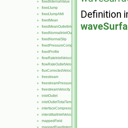
fixedInternalValue
►
fixedJump
►
Definition i
fixedJumpAMI
►
fixedMean
►
waveSurfa
fixedMeanOutletInlet
►
fixedNormalInletOutletVelocity
►
fixedNormalSlip
►
fixedPressureCompressibleDensity
►
fixedProfile
►
flowRateInletVelocity
►
flowRateOutletVelocity
►
fluxCorrectedVelocity
►
freestream
►
freestreamPressure
►
freestreamVelocity
►
inletOutlet
►
inletOutletTotalTemperature
►
interfaceCompression
►
interstitialInletVelocity
►
mappedField
►
mappedFixedInternalValue
►