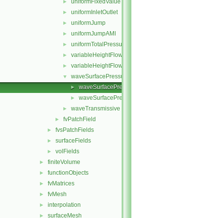
uniformFixedValue
►
uniformInletOutlet
►
uniformJump
►
uniformJumpAMI
►
uniformTotalPressure
►
variableHeightFlowRate
►
variableHeightFlowRateInletVelocity
►
waveSurfacePressure
▼
waveSurfacePressureFvPatchScalarField.C
►
waveSurfacePressureFvPatchScalarField.H
►
waveTransmissive
►
fvPatchField
►
fvsPatchFields
►
surfaceFields
►
volFields
►
finiteVolume
►
functionObjects
►
fvMatrices
►
fvMesh
►
interpolation
►
surfaceMesh
►