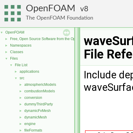
OpenFOAM
8
The OpenFOAM Foundation
OpenFOAM
▼
waveSurf
Free, Open Source Software from the OpenFOAM Foundation
►
Namespaces
►
File Ref
Classes
►
Files
▼
File List
▼
Include de
applications
►
src
▼
waveSurfac
atmosphericModels
►
combustionModels
►
conversion
►
dummyThirdParty
►
dynamicFvMesh
►
dynamicMesh
►
engine
►
fileFormats
►