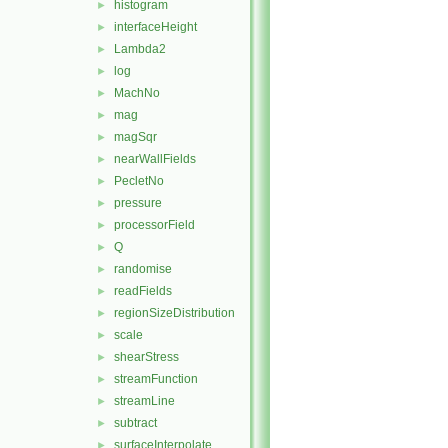
histogram
►
interfaceHeight
►
Lambda2
►
log
►
MachNo
►
mag
►
magSqr
►
nearWallFields
►
PecletNo
►
pressure
►
processorField
►
Q
►
randomise
►
readFields
►
regionSizeDistribution
►
scale
►
shearStress
►
streamFunction
►
streamLine
►
subtract
►
surfaceInterpolate
►