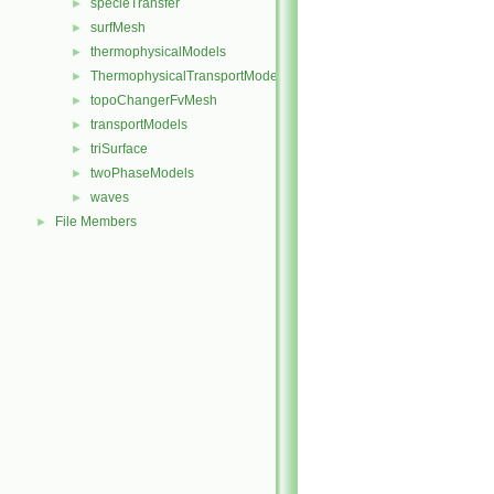
specieTransfer
►
surfMesh
►
thermophysicalModels
►
ThermophysicalTransportModels
►
topoChangerFvMesh
►
transportModels
►
triSurface
►
twoPhaseModels
►
waves
►
File Members
►