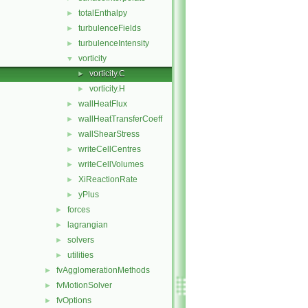
totalEnthalpy
►
turbulenceFields
►
turbulenceIntensity
►
vorticity
▼
vorticity.C
►
vorticity.H
►
wallHeatFlux
►
wallHeatTransferCoeff
►
wallShearStress
►
writeCellCentres
►
writeCellVolumes
►
XiReactionRate
►
yPlus
►
forces
►
lagrangian
►
solvers
►
utilities
►
fvAgglomerationMethods
►
fvMotionSolver
►
fvOptions
►