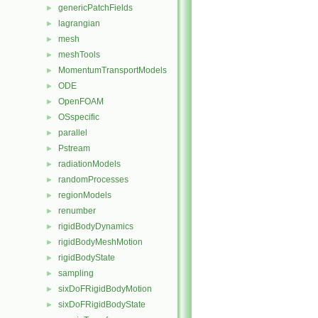
genericPatchFields
►
lagrangian
►
mesh
►
meshTools
►
MomentumTransportModels
►
ODE
►
OpenFOAM
►
OSspecific
►
parallel
►
Pstream
►
radiationModels
►
randomProcesses
►
regionModels
►
renumber
►
rigidBodyDynamics
►
rigidBodyMeshMotion
►
rigidBodyState
►
sampling
►
sixDoFRigidBodyMotion
►
sixDoFRigidBodyState
►