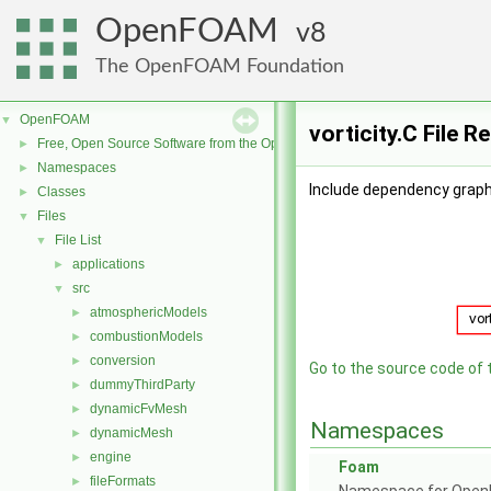
OpenFOAM
8
The OpenFOAM Foundation
OpenFOAM
▼
vorticity.C File R
Free, Open Source Software from the OpenFOAM Foundation
►
Namespaces
►
Include dependency graph f
Classes
►
Files
▼
File List
▼
applications
►
src
▼
atmosphericModels
►
combustionModels
►
conversion
►
Go to the source code of th
dummyThirdParty
►
dynamicFvMesh
►
Namespaces
dynamicMesh
►
engine
►
Foam
fileFormats
►