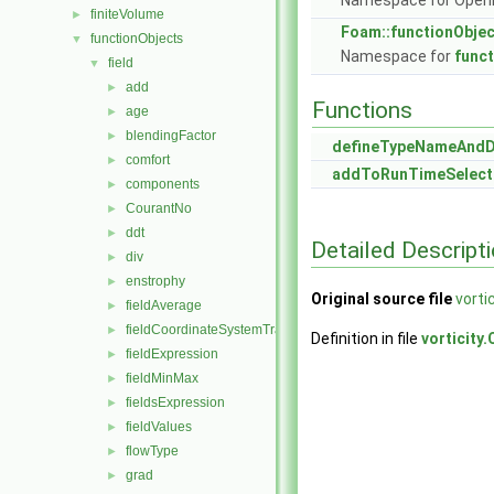
Namespace for Ope
finiteVolume
►
Foam::functionObje
functionObjects
▼
Namespace for
func
field
▼
add
►
Functions
age
►
blendingFactor
►
defineTypeNameAnd
comfort
►
addToRunTimeSelect
components
►
CourantNo
►
ddt
►
Detailed Descript
div
►
enstrophy
►
Original source file
vortic
fieldAverage
►
fieldCoordinateSystemTransform
►
Definition in file
vorticity.
fieldExpression
►
fieldMinMax
►
fieldsExpression
►
fieldValues
►
flowType
►
grad
►