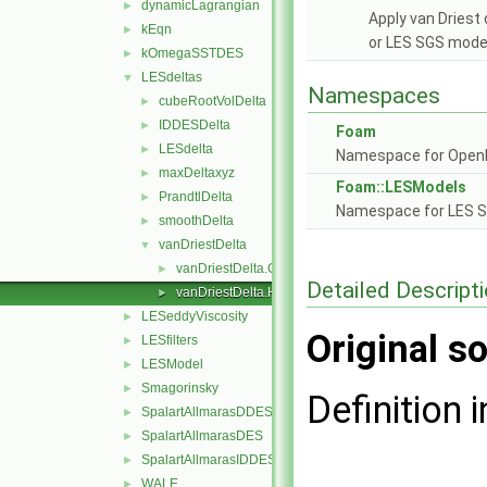
dynamicLagrangian
►
Apply van Driest
kEqn
►
or LES SGS mode
kOmegaSSTDES
►
LESdeltas
▼
Namespaces
cubeRootVolDelta
►
IDDESDelta
►
Foam
LESdelta
►
Namespace for Ope
maxDeltaxyz
►
Foam::LESModels
PrandtlDelta
►
Namespace for LES S
smoothDelta
►
vanDriestDelta
▼
vanDriestDelta.C
►
Detailed Descript
vanDriestDelta.H
►
LESeddyViscosity
►
Original so
LESfilters
►
LESModel
►
Smagorinsky
►
Definition i
SpalartAllmarasDDES
►
SpalartAllmarasDES
►
SpalartAllmarasIDDES
►
WALE
►