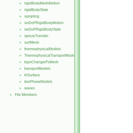
rigidBodyMeshMotion
►
rigidBodyState
►
sampling
►
sixDoFRigidBodyMotion
►
sixDoFRigidBodyState
►
specieTransfer
►
surfMesh
►
thermophysicalModels
►
ThermophysicalTransportModels
►
topoChangerFvMesh
►
transportModels
►
triSurface
►
twoPhaseModels
►
waves
►
File Members
►