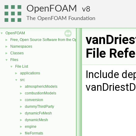
OpenFOAM
8
The OpenFOAM Foundation
OpenFOAM
▼
vanDries
Free, Open Source Software from the OpenFOAM Foundation
►
Namespaces
►
File Ref
Classes
►
Files
▼
File List
▼
Include de
applications
►
src
▼
vanDriestD
atmosphericModels
►
combustionModels
►
conversion
►
dummyThirdParty
►
dynamicFvMesh
►
dynamicMesh
►
engine
►
fileFormats
►