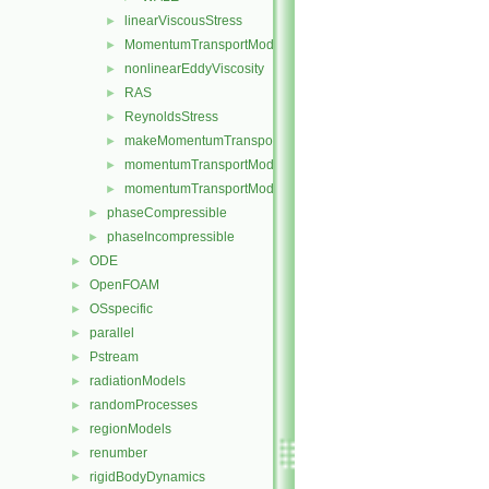
linearViscousStress
►
MomentumTransportModel
►
nonlinearEddyViscosity
►
RAS
►
ReynoldsStress
►
makeMomentumTransportModel.H
►
momentumTransportModel.C
►
momentumTransportModel.H
►
phaseCompressible
►
phaseIncompressible
►
ODE
►
OpenFOAM
►
OSspecific
►
parallel
►
Pstream
►
radiationModels
►
randomProcesses
►
regionModels
►
renumber
►
rigidBodyDynamics
►