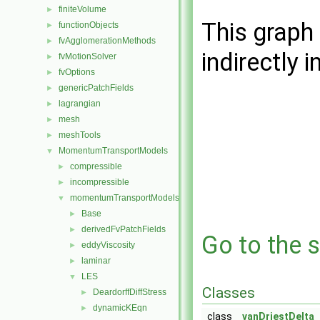
finiteVolume
►
This graph 
functionObjects
►
fvAgglomerationMethods
►
indirectly i
fvMotionSolver
►
fvOptions
►
genericPatchFields
►
lagrangian
►
mesh
►
meshTools
►
MomentumTransportModels
▼
compressible
►
incompressible
►
momentumTransportModels
▼
Base
►
derivedFvPatchFields
►
Go to the s
eddyViscosity
►
laminar
►
LES
▼
Classes
DeardorffDiffStress
►
dynamicKEqn
►
class
vanDriestDelta