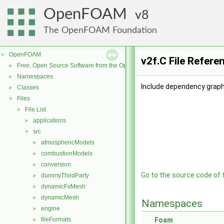
OpenFOAM
8
The OpenFOAM Foundation
OpenFOAM
▼
v2f.C File Refere
Free, Open Source Software from the OpenFOAM Foundation
►
Namespaces
►
Include dependency graph 
Classes
►
Files
▼
File List
▼
applications
►
src
▼
atmosphericModels
►
combustionModels
►
conversion
►
Go to the source code of th
dummyThirdParty
►
dynamicFvMesh
►
dynamicMesh
►
Namespaces
engine
►
fileFormats
Foam
►