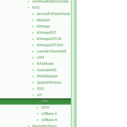
nonlinearEddyViscosity
►
RAS
▼
derivedFvPatchFields
►
kEpsilon
►
kOmega
►
kOmegaSST
►
kOmegaSSTLM
►
kOmegaSSTSAS
►
LaunderSharmaKE
►
LRR
►
RASModel
►
realizableKE
►
RNGkEpsilon
►
SpalartAllmaras
►
SSG
►
v2f
▼
v2f.C
v2f.H
►
v2fBase.C
►
v2fBase.H
►
ReynoldsStress
►