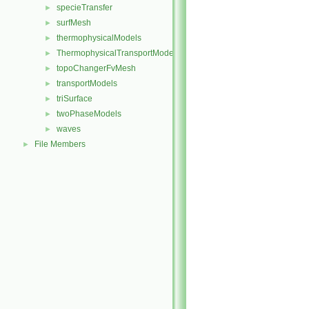
specieTransfer
►
surfMesh
►
thermophysicalModels
►
ThermophysicalTransportModels
►
topoChangerFvMesh
►
transportModels
►
triSurface
►
twoPhaseModels
►
waves
►
File Members
►