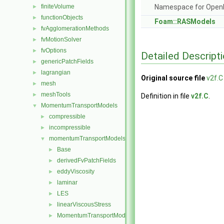
finiteVolume
Namespace for Ope
►
functionObjects
►
Foam::RASModels
fvAgglomerationMethods
►
fvMotionSolver
►
fvOptions
►
Detailed Descript
genericPatchFields
►
lagrangian
►
Original source file
v2f.C
mesh
►
meshTools
►
Definition in file
v2f.C
.
MomentumTransportModels
▼
compressible
►
incompressible
►
momentumTransportModels
▼
Base
►
derivedFvPatchFields
►
eddyViscosity
►
laminar
►
LES
►
linearViscousStress
►
MomentumTransportModel
►