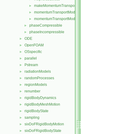
makeMomentumTransportModel.H
►
momentumTransportModel.C
►
momentumTransportModel.H
►
phaseCompressible
►
phaseIncompressible
►
ODE
►
OpenFOAM
►
OSspecific
►
parallel
►
Pstream
►
radiationModels
►
randomProcesses
►
regionModels
►
renumber
►
rigidBodyDynamics
►
rigidBodyMeshMotion
►
rigidBodyState
►
sampling
►
sixDoFRigidBodyMotion
►
sixDoFRigidBodyState
►