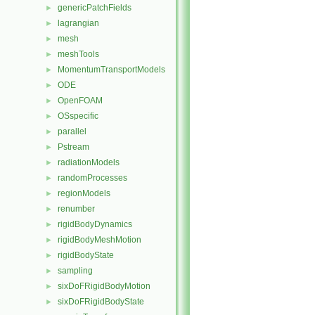
genericPatchFields
►
lagrangian
►
mesh
►
meshTools
►
MomentumTransportModels
►
ODE
►
OpenFOAM
►
OSspecific
►
parallel
►
Pstream
►
radiationModels
►
randomProcesses
►
regionModels
►
renumber
►
rigidBodyDynamics
►
rigidBodyMeshMotion
►
rigidBodyState
►
sampling
►
sixDoFRigidBodyMotion
►
sixDoFRigidBodyState
►