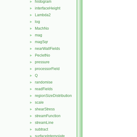
histogram
►
interfaceHeight
►
Lambda2
►
log
►
MachNo
►
mag
►
magSqr
►
nearWallFields
►
PecletNo
►
pressure
►
processorField
►
Q
►
randomise
►
readFields
►
regionSizeDistribution
►
scale
►
shearStress
►
streamFunction
►
streamLine
►
subtract
►
surfaceInterpolate
►