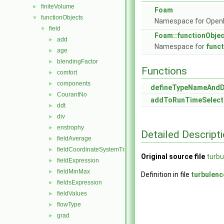
finiteVolume
►
Foam
functionObjects
▼
Namespace for Ope
field
▼
Foam::functionObje
add
►
Namespace for
func
age
►
blendingFactor
►
Functions
comfort
►
components
►
defineTypeNameAnd
CourantNo
►
addToRunTimeSelect
ddt
►
div
►
enstrophy
►
Detailed Descript
fieldAverage
►
fieldCoordinateSystemTransform
►
Original source file
turbu
fieldExpression
►
fieldMinMax
►
Definition in file
turbulenc
fieldsExpression
►
fieldValues
►
flowType
►
grad
►