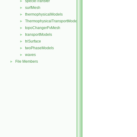
specieTransfer
►
surfMesh
►
thermophysicalModels
►
ThermophysicalTransportModels
►
topoChangerFvMesh
►
transportModels
►
triSurface
►
twoPhaseModels
►
waves
►
File Members
►