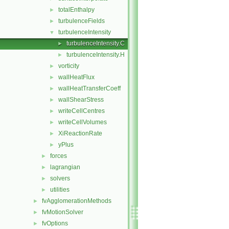
totalEnthalpy
►
turbulenceFields
►
turbulenceIntensity
▼
turbulenceIntensity.C
►
turbulenceIntensity.H
►
vorticity
►
wallHeatFlux
►
wallHeatTransferCoeff
►
wallShearStress
►
writeCellCentres
►
writeCellVolumes
►
XiReactionRate
►
yPlus
►
forces
►
lagrangian
►
solvers
►
utilities
►
fvAgglomerationMethods
►
fvMotionSolver
►
fvOptions
►