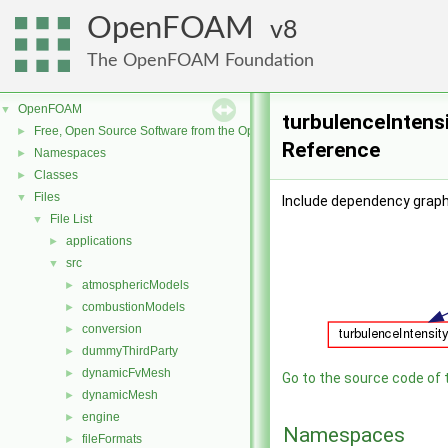
OpenFOAM
8
The OpenFOAM Foundation
OpenFOAM
▼
turbulenceIntensi
Free, Open Source Software from the OpenFOAM Foundation
►
Reference
Namespaces
►
Classes
►
Files
▼
Include dependency graph 
File List
▼
applications
►
src
▼
atmosphericModels
►
combustionModels
►
conversion
►
dummyThirdParty
►
dynamicFvMesh
►
Go to the source code of th
dynamicMesh
►
engine
►
Namespaces
fileFormats
►