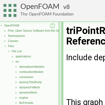
OpenFOAM
8
The OpenFOAM Foundation
OpenFOAM
▼
triPointR
Free, Open Source Software from the OpenFOAM Foundation
►
Namespaces
►
Referen
Classes
►
Files
▼
File List
▼
Include de
applications
►
src
▼
atmosphericModels
►
combustionModels
►
conversion
►
dummyThirdParty
►
dynamicFvMesh
►
dynamicMesh
►
engine
►
This graph 
fileFormats
►