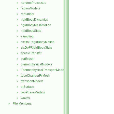
randomProcesses
►
regionModels
►
renumber
►
rigidBodyDynamics
►
rigidBodyMeshMotion
►
rigidBodyState
►
sampling
►
sixDoFRigidBodyMotion
►
sixDoFRigidBodyState
►
specieTransfer
►
surfMesh
►
thermophysicalModels
►
ThermophysicalTransportModels
►
topoChangerFvMesh
►
transportModels
►
triSurface
►
twoPhaseModels
►
waves
►
File Members
►