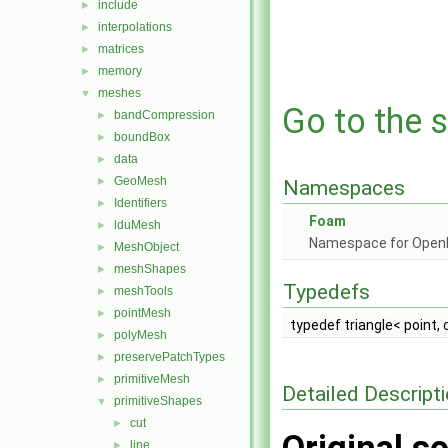
include
►
interpolations
►
matrices
►
memory
►
meshes
▼
Go to the s
bandCompression
►
boundBox
►
data
►
GeoMesh
►
Namespaces
Identifiers
►
Foam
lduMesh
►
Namespace for Ope
MeshObject
►
meshShapes
►
Typedefs
meshTools
►
pointMesh
►
typedef triangle< point,
polyMesh
►
preservePatchTypes
►
primitiveMesh
►
Detailed Descript
primitiveShapes
▼
cut
►
line
►