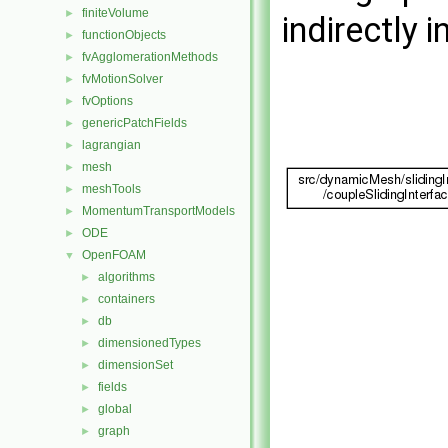
finiteVolume
►
indirectly i
functionObjects
►
fvAgglomerationMethods
►
fvMotionSolver
►
fvOptions
►
genericPatchFields
►
lagrangian
►
mesh
►
meshTools
►
MomentumTransportModels
►
ODE
►
OpenFOAM
▼
algorithms
►
containers
►
db
►
dimensionedTypes
►
dimensionSet
►
fields
►
global
►
graph
►