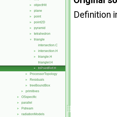
Original so
objectHit
►
plane
►
Definition i
point
►
point2D
►
pyramid
►
tetrahedron
►
triangle
▼
intersection.C
intersection.H
►
triangle.H
►
triangleI.H
triPointRef.H
►
ProcessorTopology
►
Residuals
►
treeBoundBox
►
primitives
►
OSspecific
►
parallel
►
Pstream
►
radiationModels
►