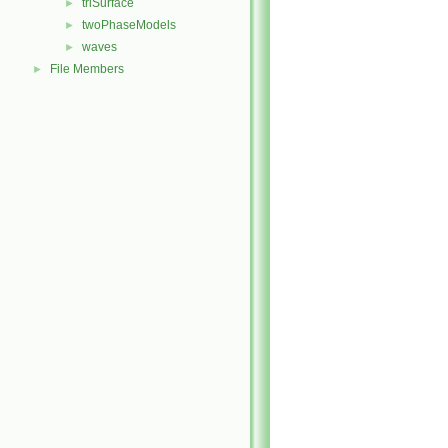
triSurface
►
twoPhaseModels
►
waves
►
File Members
►