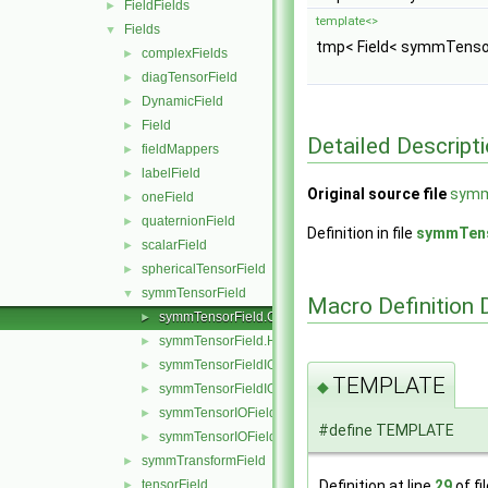
FieldFields
►
template<>
Fields
▼
tmp< Field< symmTenso
complexFields
►
diagTensorField
►
DynamicField
►
Field
►
Detailed Descript
fieldMappers
►
labelField
►
Original source file
symm
oneField
►
quaternionField
►
Definition in file
symmTens
scalarField
►
sphericalTensorField
►
symmTensorField
▼
Macro Definition
symmTensorField.C
►
symmTensorField.H
►
symmTensorFieldIOField.C
►
TEMPLATE
◆
symmTensorFieldIOField.H
►
symmTensorIOField.C
►
#define TEMPLATE
symmTensorIOField.H
►
symmTransformField
►
Definition at line
29
of fi
tensorField
►