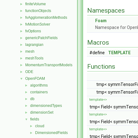
finiteVolume
►
Namespaces
functionObjects
►
fvAgglomerationMethods
►
Foam
fvMotionSolver
►
Namespace for Ope
fvOptions
►
genericPatchFields
►
Macros
lagrangian
►
mesh
►
#define
TEMPLATE
meshTools
►
MomentumTransportModels
Functions
►
ODE
►
OpenFOAM
▼
tmp< symmTensorFi
algorithms
►
tmp< symmTensorFi
containers
►
db
►
template<>
dimensionedTypes
►
tmp< Field< symmTenso
dimensionSet
►
template<>
fields
▼
tmp< Field< symmTenso
cloud
►
template<>
DimensionedFields
►
tmp< Field< symmTenso