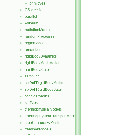
primitives
►
OSspecific
►
parallel
►
Pstream
►
radiationModels
►
randomProcesses
►
regionModels
►
renumber
►
rigidBodyDynamics
►
rigidBodyMeshMotion
►
rigidBodyState
►
sampling
►
sixDoFRigidBodyMotion
►
sixDoFRigidBodyState
►
specieTransfer
►
surfMesh
►
thermophysicalModels
►
ThermophysicalTransportModels
►
topoChangerFvMesh
►
transportModels
►