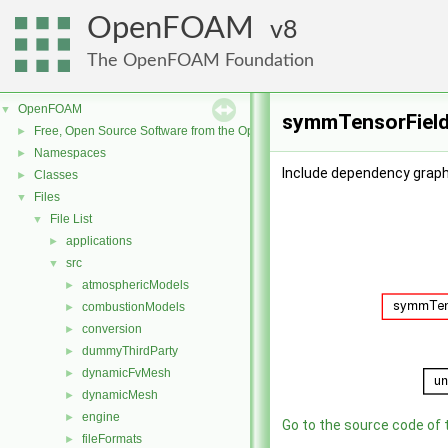
OpenFOAM
8
The OpenFOAM Foundation
OpenFOAM
▼
symmTensorField.
Free, Open Source Software from the OpenFOAM Foundation
►
Namespaces
►
Include dependency graph
Classes
►
Files
▼
File List
▼
applications
►
src
▼
atmosphericModels
►
combustionModels
►
conversion
►
dummyThirdParty
►
dynamicFvMesh
►
dynamicMesh
►
engine
►
Go to the source code of th
fileFormats
►