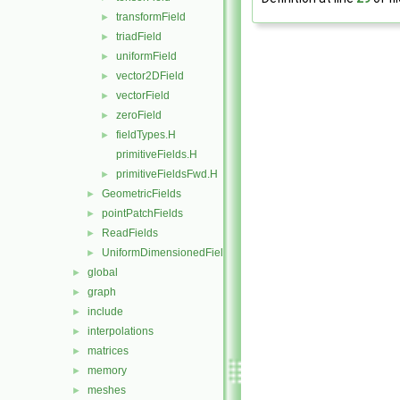
transformField
►
triadField
►
uniformField
►
vector2DField
►
vectorField
►
zeroField
►
fieldTypes.H
►
primitiveFields.H
primitiveFieldsFwd.H
►
GeometricFields
►
pointPatchFields
►
ReadFields
►
UniformDimensionedFields
►
global
►
graph
►
include
►
interpolations
►
matrices
►
memory
►
meshes
►