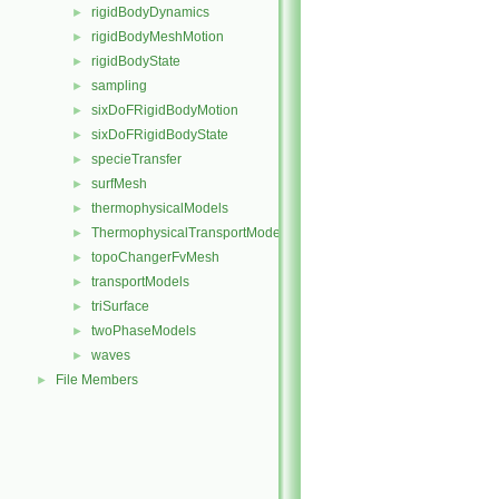
rigidBodyDynamics
►
rigidBodyMeshMotion
►
rigidBodyState
►
sampling
►
sixDoFRigidBodyMotion
►
sixDoFRigidBodyState
►
specieTransfer
►
surfMesh
►
thermophysicalModels
►
ThermophysicalTransportModels
►
topoChangerFvMesh
►
transportModels
►
triSurface
►
twoPhaseModels
►
waves
►
File Members
►