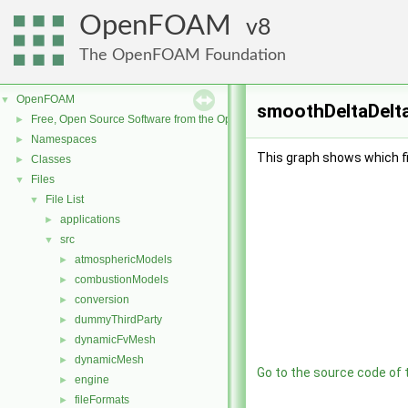
OpenFOAM
8
The OpenFOAM Foundation
OpenFOAM
▼
smoothDeltaDelta
Free, Open Source Software from the OpenFOAM Foundation
►
Namespaces
►
This graph shows which file
Classes
►
Files
▼
File List
▼
applications
►
src
▼
atmosphericModels
►
combustionModels
►
conversion
►
dummyThirdParty
►
dynamicFvMesh
►
dynamicMesh
►
Go to the source code of th
engine
►
fileFormats
►