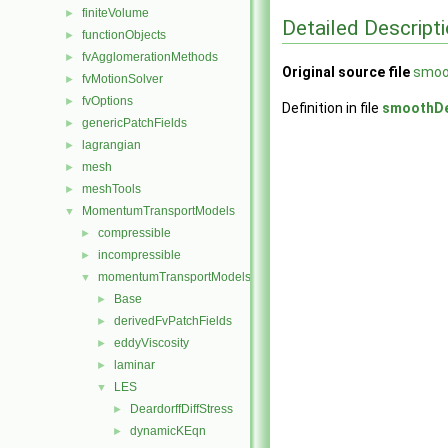
finiteVolume
►
Detailed Descript
functionObjects
►
fvAgglomerationMethods
►
Original source file
smoo
fvMotionSolver
►
fvOptions
►
Definition in file
smoothDe
genericPatchFields
►
lagrangian
►
mesh
►
meshTools
►
MomentumTransportModels
▼
compressible
►
incompressible
►
momentumTransportModels
▼
Base
►
derivedFvPatchFields
►
eddyViscosity
►
laminar
►
LES
▼
DeardorffDiffStress
►
dynamicKEqn
►