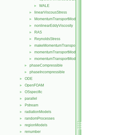
WALE
►
linearViscousStress
►
MomentumTransportModel
►
nonlinearEddyViscosity
►
RAS
►
ReynoldsStress
►
makeMomentumTransportModel.H
►
momentumTransportModel.C
►
momentumTransportModel.H
►
phaseCompressible
►
phaseIncompressible
►
ODE
►
OpenFOAM
►
OSspecific
►
parallel
►
Pstream
►
radiationModels
►
randomProcesses
►
regionModels
►
renumber
►