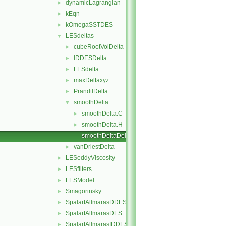
dynamicLagrangian
►
kEqn
►
kOmegaSSTDES
►
LESdeltas
▼
cubeRootVolDelta
►
IDDESDelta
►
LESdelta
►
maxDeltaxyz
►
PrandtlDelta
►
smoothDelta
▼
smoothDelta.C
►
smoothDelta.H
►
smoothDeltaDeltaDataI.H
vanDriestDelta
►
LESeddyViscosity
►
LESfilters
►
LESModel
►
Smagorinsky
►
SpalartAllmarasDDES
►
SpalartAllmarasDES
►
SpalartAllmarasIDDES
►