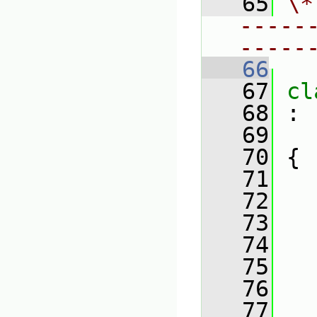
   65
\*
-----
-----
   66
   67
cl
   68
 :
   69
   70
 {
   71
   72
   73
   74
   75
   76
   77