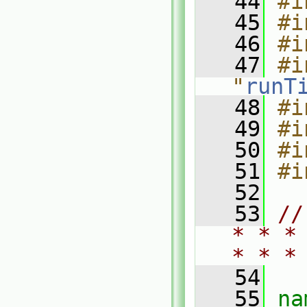
   44
#i
   45
#i
   46
#i
   47
#i
"
runT
   48
#i
   49
#i
   50
#i
   51
#i
   52
   53
//
* * *
* * *
   54
   55
na