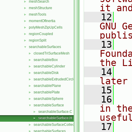
meshSearch
►
it an
meshStructure
►
   12
  
meshTools
►
momentOfInertia
►
GNU G
polyMeshZipUpCells
►
publi
regionCoupled
►
regionSplit
►
   13
  
searchableSurfaces
▼
Found
closedTriSurfaceMesh
►
the L
searchableBox
►
searchableCylinder
►
   14
  
searchableDisk
►
later
searchableExtrudedCircle
►
searchablePlane
►
   15
searchablePlate
►
   16
  
searchableSphere
►
searchableSurface
in the
▼
searchableSurface.C
►
usefu
searchableSurface.H
►
   17
  
searchableSurfaceCollection
►
searchableSurfaces
►