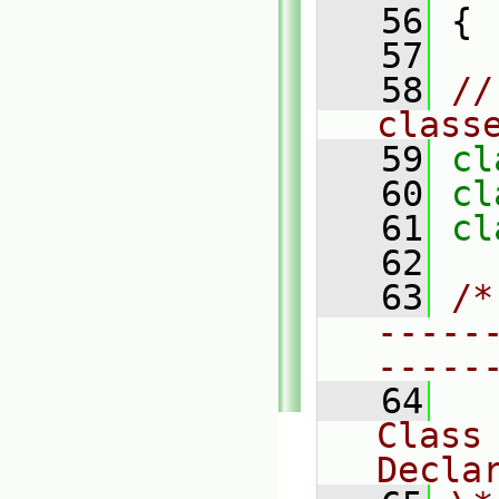
   56
 {
   57
   58
//
class
   59
cl
   60
cl
   61
cl
   62
   63
/*
-----
-----
   64
Class 
Decla