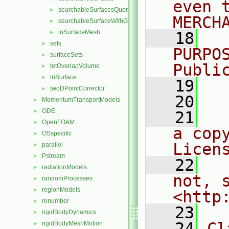
even 
searchableSurfacesQueries
►
MERCH
searchableSurfaceWithGaps
►
triSurfaceMesh
►
   18
  
sets
►
PURPO
surfaceSets
►
Publi
tetOverlapVolume
►
triSurface
►
   19
  
twoDPointCorrector
►
   20
MomentumTransportModels
►
ODE
►
   21
  
OpenFOAM
►
a cop
OSspecific
►
Licen
parallel
►
Pstream
►
   22
  
radiationModels
►
not, s
randomProcesses
►
regionModels
►
<http
renumber
►
   23
rigidBodyDynamics
►
   24
Cl
rigidBodyMeshMotion
►