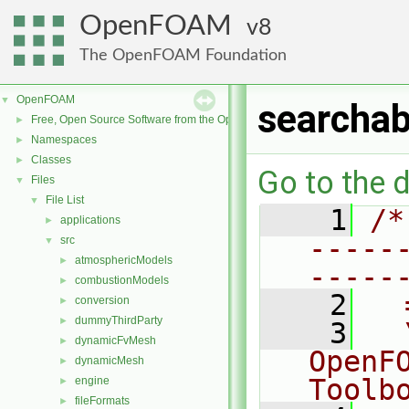
OpenFOAM
8
The OpenFOAM Foundation
OpenFOAM
▼
searchab
Free, Open Source Software from the OpenFOAM Foundation
►
Namespaces
►
Classes
►
Go to the d
Files
▼
File List
▼
    1
/*
applications
►
-----
src
▼
atmosphericModels
►
-----
combustionModels
►
    2
  
conversion
►
dummyThirdParty
►
    3
  
dynamicFvMesh
►
OpenF
dynamicMesh
►
Toolb
engine
►
fileFormats
►