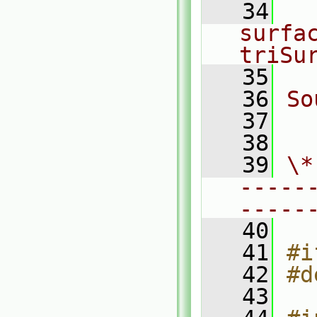
   34
  
surfac
triSu
   35
   36
So
   37
  
   38
   39
\*
-----
-----
   40
   41
#i
   42
#d
   43