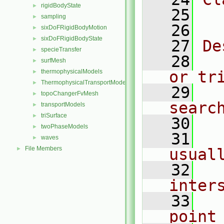
rigidBodyState
►
   25
  
sampling
►
   26
sixDoFRigidBodyMotion
►
sixDoFRigidBodyState
►
   27
De
specieTransfer
►
   28
  
surfMesh
►
thermophysicalModels
or tr
►
ThermophysicalTransportModels
►
   29
  
topoChangerFvMesh
►
searc
transportModels
►
triSurface
►
   30
twoPhaseModels
►
   31
  
waves
►
File Members
►
usual
   32
  
inter
   33
  
point