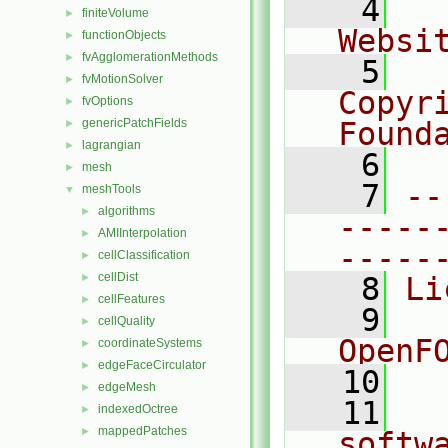
    4
  
finiteVolume
►
Websi
functionObjects
►
fvAgglomerationMethods
►
    5
  
fvMotionSolver
►
Copyr
fvOptions
►
genericPatchFields
Found
►
lagrangian
►
    6
  
mesh
►
    7
--
meshTools
▼
algorithms
►
-----
AMIInterpolation
►
-----
cellClassification
►
cellDist
►
    8
Li
cellFeatures
►
    9
  
cellQuality
►
OpenF
coordinateSystems
►
edgeFaceCirculator
►
   10
edgeMesh
►
   11
  
indexedOctree
►
mappedPatches
►
softw