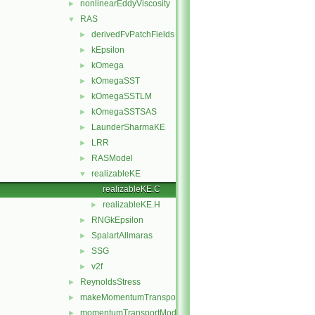
nonlinearEddyViscosity
►
RAS
▼
derivedFvPatchFields
►
kEpsilon
►
kOmega
►
kOmegaSST
►
kOmegaSSTLM
►
kOmegaSSTSAS
►
LaunderSharmaKE
►
LRR
►
RASModel
►
realizableKE
▼
realizableKE.C
realizableKE.H
►
RNGkEpsilon
►
SpalartAllmaras
►
SSG
►
v2f
►
ReynoldsStress
►
makeMomentumTransportModel.H
►
momentumTransportModel.C
►