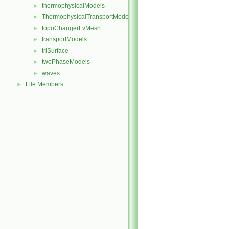
thermophysicalModels
►
ThermophysicalTransportModels
►
topoChangerFvMesh
►
transportModels
►
triSurface
►
twoPhaseModels
►
waves
►
File Members
►