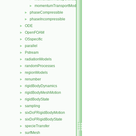
momentumTransportModel.H
►
phaseCompressible
►
phaseIncompressible
►
ODE
►
OpenFOAM
►
OSspecific
►
parallel
►
Pstream
►
radiationModels
►
randomProcesses
►
regionModels
►
renumber
►
rigidBodyDynamics
►
rigidBodyMeshMotion
►
rigidBodyState
►
sampling
►
sixDoFRigidBodyMotion
►
sixDoFRigidBodyState
►
specieTransfer
►
surfMesh
►