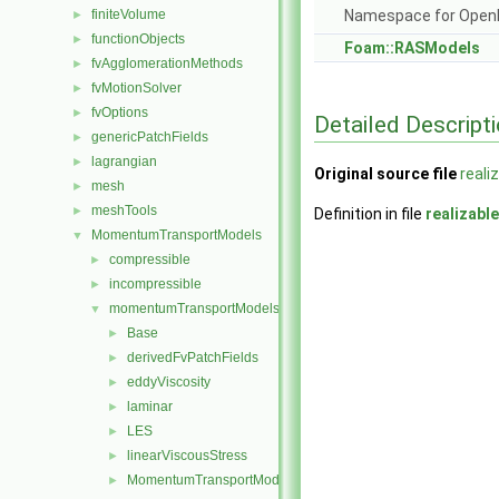
finiteVolume
Namespace for Ope
►
functionObjects
►
Foam::RASModels
fvAgglomerationMethods
►
fvMotionSolver
►
fvOptions
►
Detailed Descript
genericPatchFields
►
lagrangian
►
Original source file
reali
mesh
►
meshTools
►
Definition in file
realizabl
MomentumTransportModels
▼
compressible
►
incompressible
►
momentumTransportModels
▼
Base
►
derivedFvPatchFields
►
eddyViscosity
►
laminar
►
LES
►
linearViscousStress
►
MomentumTransportModel
►