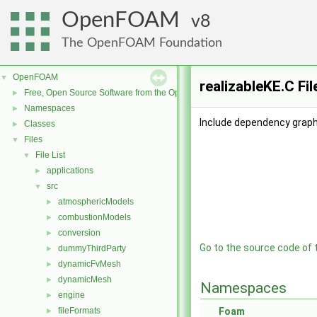
OpenFOAM
8
The OpenFOAM Foundation
OpenFOAM
▼
realizableKE.C Fi
Free, Open Source Software from the OpenFOAM Foundation
►
Namespaces
►
Include dependency graph 
Classes
►
Files
▼
File List
▼
applications
►
src
▼
atmosphericModels
►
combustionModels
►
conversion
►
Go to the source code of th
dummyThirdParty
►
dynamicFvMesh
►
dynamicMesh
►
Namespaces
engine
►
fileFormats
Foam
►