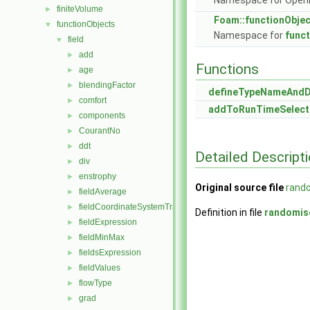
Namespace for Ope
finiteVolume
►
Foam::functionObje
functionObjects
▼
Namespace for
func
field
▼
add
►
Functions
age
►
blendingFactor
►
defineTypeNameAnd
comfort
►
addToRunTimeSelect
components
►
CourantNo
►
ddt
►
Detailed Descript
div
►
enstrophy
►
Original source file
rand
fieldAverage
►
fieldCoordinateSystemTransform
►
Definition in file
randomis
fieldExpression
►
fieldMinMax
►
fieldsExpression
►
fieldValues
►
flowType
►
grad
►