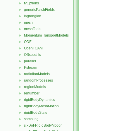
fvOptions
►
genericPatchFields
►
lagrangian
►
mesh
►
meshTools
►
MomentumTransportModels
►
ODE
►
OpenFOAM
►
OSspecific
►
parallel
►
Pstream
►
radiationModels
►
randomProcesses
►
regionModels
►
renumber
►
rigidBodyDynamics
►
rigidBodyMeshMotion
►
rigidBodyState
►
sampling
►
sixDoFRigidBodyMotion
►