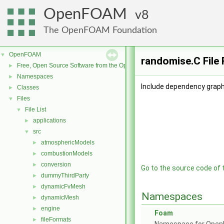
OpenFOAM
8
The OpenFOAM Foundation
OpenFOAM
▼
randomise.C File
Free, Open Source Software from the OpenFOAM Foundation
►
Namespaces
►
Include dependency graph
Classes
►
Files
▼
File List
▼
applications
►
src
▼
atmosphericModels
►
combustionModels
►
conversion
►
Go to the source code of th
dummyThirdParty
►
dynamicFvMesh
►
Namespaces
dynamicMesh
►
engine
►
Foam
fileFormats
►