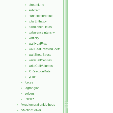
streamLine
►
subtract
►
surfaceInterpolate
►
totalEnthalpy
►
turbulenceFields
►
turbulenceIntensity
►
vorticity
►
wallHeatFlux
►
wallHeatTransferCoeff
►
wallShearStress
►
writeCellCentres
►
writeCellVolumes
►
XiReactionRate
►
yPlus
►
forces
►
lagrangian
►
solvers
►
utilities
►
fvAgglomerationMethods
►
fvMotionSolver
►