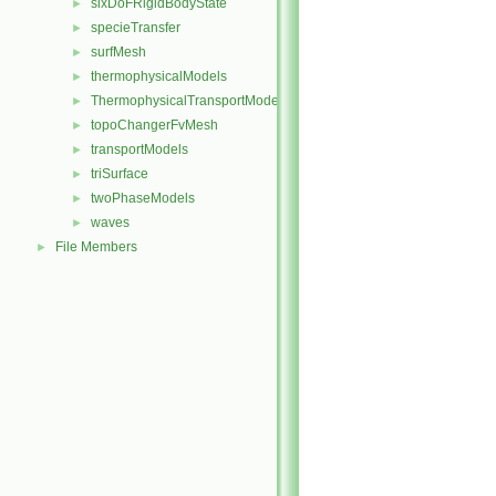
sixDoFRigidBodyState
►
specieTransfer
►
surfMesh
►
thermophysicalModels
►
ThermophysicalTransportModels
►
topoChangerFvMesh
►
transportModels
►
triSurface
►
twoPhaseModels
►
waves
►
File Members
►