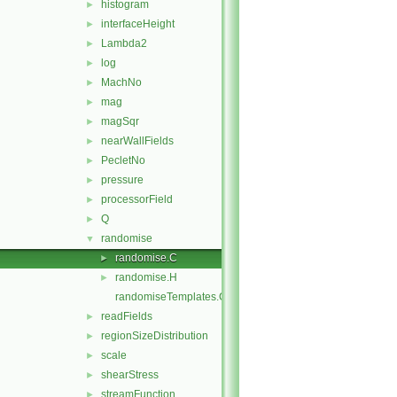
histogram
►
interfaceHeight
►
Lambda2
►
log
►
MachNo
►
mag
►
magSqr
►
nearWallFields
►
PecletNo
►
pressure
►
processorField
►
Q
►
randomise
▼
randomise.C
►
randomise.H
►
randomiseTemplates.C
readFields
►
regionSizeDistribution
►
scale
►
shearStress
►
streamFunction
►