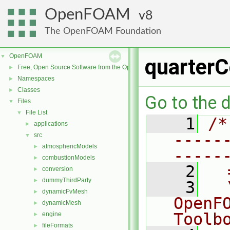
OpenFOAM
8
The OpenFOAM Foundation
OpenFOAM
▼
quarter
Free, Open Source Software from the OpenFOAM Foundation
►
Namespaces
►
Classes
►
Go to the d
Files
▼
File List
▼
    1
/*
applications
►
-----
src
▼
atmosphericModels
►
-----
combustionModels
►
    2
  
conversion
►
dummyThirdParty
►
    3
  
dynamicFvMesh
►
OpenF
dynamicMesh
►
Toolb
engine
►
fileFormats
►