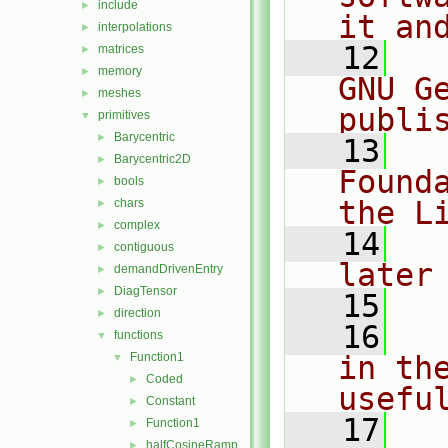
include
►
it an
interpolations
►
   12
  
matrices
►
memory
►
GNU G
meshes
►
publi
primitives
▼
Barycentric
►
   13
  
Barycentric2D
►
Found
bools
►
the L
chars
►
complex
►
   14
  
contiguous
►
later
demandDrivenEntry
►
DiagTensor
►
   15
direction
►
   16
  
functions
▼
Function1
in the
▼
Coded
►
usefu
Constant
►
   17
  
Function1
►
halfCosineRamp
►