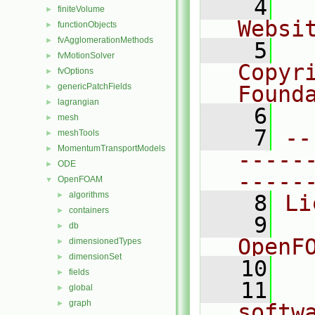
    4
  
finiteVolume
►
Websi
functionObjects
►
fvAgglomerationMethods
►
    5
  
fvMotionSolver
►
Copyr
fvOptions
►
genericPatchFields
Found
►
lagrangian
►
    6
  
mesh
►
    7
--
meshTools
►
MomentumTransportModels
►
-----
ODE
►
-----
OpenFOAM
▼
algorithms
►
    8
Li
containers
►
    9
  
db
►
OpenF
dimensionedTypes
►
dimensionSet
►
   10
fields
►
   11
  
global
►
graph
►
softw