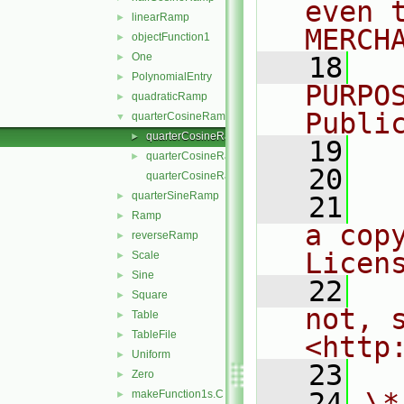
even 
linearRamp
►
MERCH
objectFunction1
►
One
►
   18
  
PolynomialEntry
►
PURPO
quadraticRamp
►
Publi
quarterCosineRamp
▼
quarterCosineRamp.C
►
   19
  
quarterCosineRamp.H
►
   20
quarterCosineRampI.H
quarterSineRamp
►
   21
  
Ramp
►
a cop
reverseRamp
►
Licen
Scale
►
Sine
►
   22
  
Square
►
not, s
Table
►
TableFile
►
<http
Uniform
►
   23
Zero
►
   24
\*
makeFunction1s.C
►