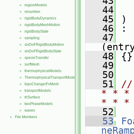
   43
regionModels
►
   44
renumber
►
   45
 )
rigidBodyDynamics
►
rigidBodyMeshMotion
►
   46
 :
rigidBodyState
►
   47
sampling
►
(entr
sixDoFRigidBodyMotion
►
sixDoFRigidBodyState
►
   48
 {}
specieTransfer
►
   49
surfMesh
►
thermophysicalModels
►
   50
ThermophysicalTransportModels
►
   51
//
topoChangerFvMesh
►
* * *
transportModels
►
triSurface
►
* * *
twoPhaseModels
►
   52
waves
►
File Members
►
   53
Fo
neRam