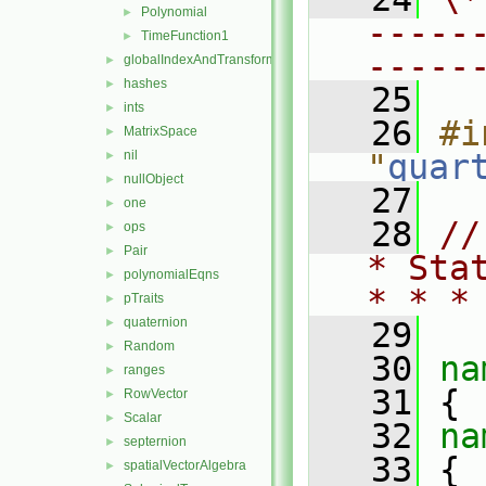
Polynomial
►
-----
TimeFunction1
►
-----
globalIndexAndTransform
►
hashes
►
   25
ints
►
   26
#i
MatrixSpace
►
nil
"
quar
►
nullObject
►
   27
one
►
   28
//
ops
►
Pair
►
* Sta
polynomialEqns
►
* * *
pTraits
►
quaternion
►
   29
Random
►
   30
na
ranges
►
   31
 {
RowVector
►
Scalar
►
   32
na
septernion
►
   33
 {
spatialVectorAlgebra
►