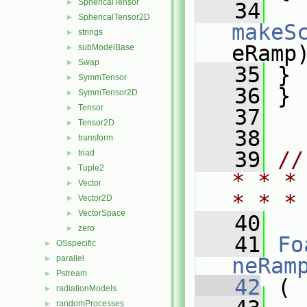
SphericalTensor
►
   34
SphericalTensor2D
►
makeS
strings
►
eRamp
subModelBase
►
Swap
►
   35
 }
SymmTensor
►
   36
 }
SymmTensor2D
►
Tensor
►
   37
Tensor2D
►
   38
transform
►
   39
//
triad
►
Tuple2
►
* * *
Vector
►
* * *
Vector2D
►
VectorSpace
►
   40
zero
►
   41
Fo
OSspecific
►
parallel
neRam
►
Pstream
►
   42
 (
radiationModels
►
randomProcesses
►