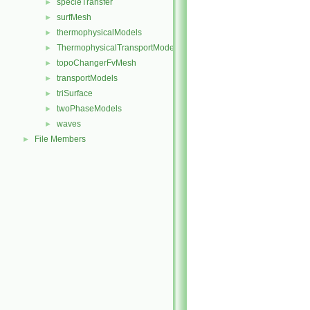
specieTransfer
►
surfMesh
►
thermophysicalModels
►
ThermophysicalTransportModels
►
topoChangerFvMesh
►
transportModels
►
triSurface
►
twoPhaseModels
►
waves
►
File Members
►