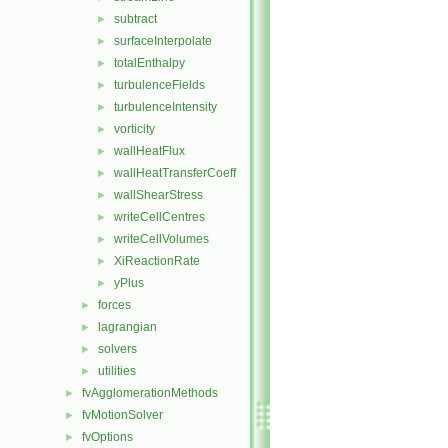
subtract
►
surfaceInterpolate
►
totalEnthalpy
►
turbulenceFields
►
turbulenceIntensity
►
vorticity
►
wallHeatFlux
►
wallHeatTransferCoeff
►
wallShearStress
►
writeCellCentres
►
writeCellVolumes
►
XiReactionRate
►
yPlus
►
forces
►
lagrangian
►
solvers
►
utilities
►
fvAgglomerationMethods
►
fvMotionSolver
►
fvOptions
►