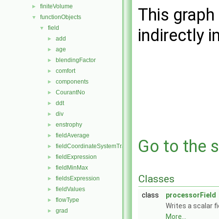
finiteVolume
►
This graph 
functionObjects
▼
field
▼
indirectly i
add
►
age
►
blendingFactor
►
comfort
►
components
►
CourantNo
►
ddt
►
div
►
enstrophy
►
fieldAverage
►
Go to the s
fieldCoordinateSystemTransform
►
fieldExpression
►
fieldMinMax
►
Classes
fieldsExpression
►
fieldValues
►
class
processorField
flowType
►
Writes a scalar f
grad
►
More...