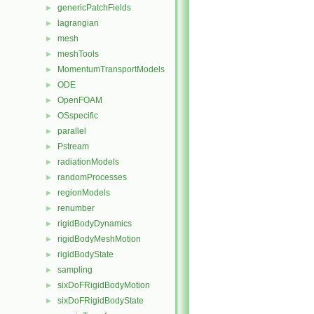
genericPatchFields
►
lagrangian
►
mesh
►
meshTools
►
MomentumTransportModels
►
ODE
►
OpenFOAM
►
OSspecific
►
parallel
►
Pstream
►
radiationModels
►
randomProcesses
►
regionModels
►
renumber
►
rigidBodyDynamics
►
rigidBodyMeshMotion
►
rigidBodyState
►
sampling
►
sixDoFRigidBodyMotion
►
sixDoFRigidBodyState
►