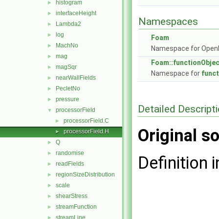
histogram
►
interfaceHeight
►
Namespaces
Lambda2
►
log
►
Foam
MachNo
►
Namespace for Ope
mag
►
Foam::functionObje
magSqr
►
Namespace for
func
nearWallFields
►
PecletNo
►
pressure
►
Detailed Descript
processorField
▼
processorField.C
►
Original so
processorField.H
►
Q
►
randomise
►
Definition i
readFields
►
regionSizeDistribution
►
scale
►
shearStress
►
streamFunction
►
streamLine
►