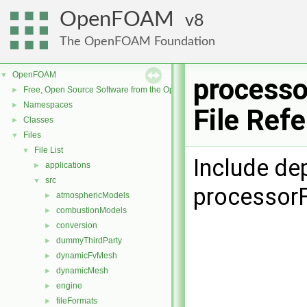
OpenFOAM
8
The OpenFOAM Foundation
OpenFOAM
▼
processo
Free, Open Source Software from the OpenFOAM Foundation
►
Namespaces
►
File Ref
Classes
►
Files
▼
File List
▼
Include de
applications
►
src
▼
processorF
atmosphericModels
►
combustionModels
►
conversion
►
dummyThirdParty
►
dynamicFvMesh
►
dynamicMesh
►
engine
►
fileFormats
►