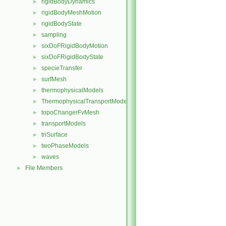
rigidBodyDynamics
►
rigidBodyMeshMotion
►
rigidBodyState
►
sampling
►
sixDoFRigidBodyMotion
►
sixDoFRigidBodyState
►
specieTransfer
►
surfMesh
►
thermophysicalModels
►
ThermophysicalTransportModels
►
topoChangerFvMesh
►
transportModels
►
triSurface
►
twoPhaseModels
►
waves
►
File Members
►