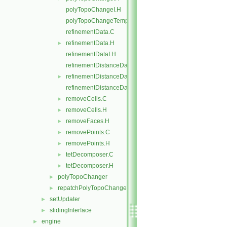
polyTopoChangeI.H
polyTopoChangeTemplates.C
refinementData.C
refinementData.H
►
refinementDataI.H
refinementDistanceData.C
refinementDistanceData.H
►
refinementDistanceDataI.H
removeCells.C
►
removeCells.H
►
removeFaces.H
►
removePoints.C
►
removePoints.H
►
tetDecomposer.C
►
tetDecomposer.H
►
polyTopoChanger
►
repatchPolyTopoChanger
►
setUpdater
►
slidingInterface
►
engine
►