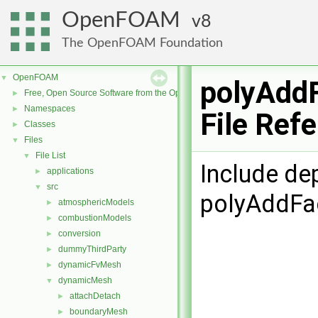
OpenFOAM
8
The OpenFOAM Foundation
OpenFOAM
▼
polyAdd
Free, Open Source Software from the OpenFOAM Foundation
►
Namespaces
►
File Ref
Classes
►
Files
▼
File List
▼
Include de
applications
►
src
▼
polyAddFa
atmosphericModels
►
combustionModels
►
conversion
►
dummyThirdParty
►
dynamicFvMesh
►
dynamicMesh
▼
attachDetach
►
boundaryMesh
►