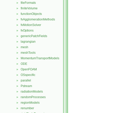
fileFormats
►
finiteVolume
►
functionObjects
►
fvAgglomerationMethods
►
fvMotionSolver
►
fvOptions
►
genericPatchFields
►
lagrangian
►
mesh
►
meshTools
►
MomentumTransportModels
►
ODE
►
OpenFOAM
►
OSspecific
►
parallel
►
Pstream
►
radiationModels
►
randomProcesses
►
regionModels
►
renumber
►