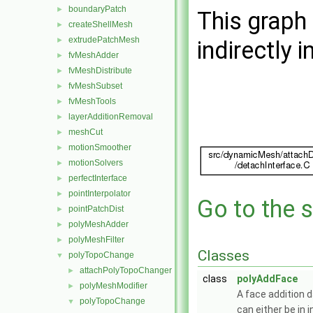
boundaryPatch
►
This graph 
createShellMesh
►
extrudePatchMesh
►
indirectly i
fvMeshAdder
►
fvMeshDistribute
►
fvMeshSubset
►
fvMeshTools
►
layerAdditionRemoval
►
meshCut
►
motionSmoother
►
motionSolvers
►
perfectInterface
►
pointInterpolator
►
Go to the s
pointPatchDist
►
polyMeshAdder
►
polyMeshFilter
►
Classes
polyTopoChange
▼
attachPolyTopoChanger
►
class
polyAddFace
polyMeshModifier
►
A face addition d
polyTopoChange
▼
can either be in 