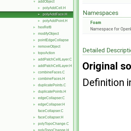
addObject
▼
polyAddCell.H
►
Namespaces
polyAddFace.H
►
polyAddPoint.H
►
Foam
hexRef8
►
Namespace for Ope
modifyObject
►
pointEdgeCollapse
►
removeObject
►
Detailed Descript
topoAction
►
addPatchCellLayer.C
►
Original so
addPatchCellLayer.H
►
combineFaces.C
►
combineFaces.H
Definition i
►
duplicatePoints.C
►
duplicatePoints.H
►
edgeCollapser.C
►
edgeCollapser.H
►
faceCollapser.C
faceCollapser.H
►
polyTopoChange.C
►
polyTopoChange.H
►