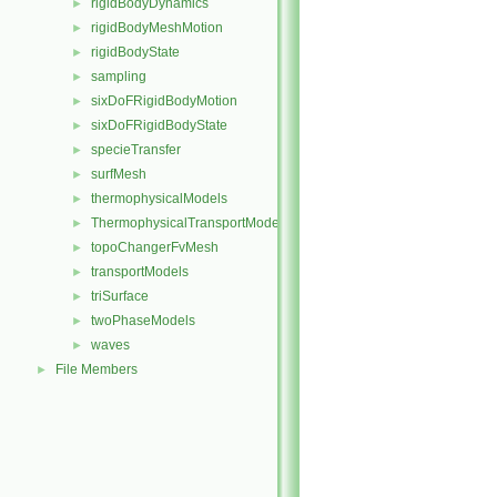
rigidBodyDynamics
►
rigidBodyMeshMotion
►
rigidBodyState
►
sampling
►
sixDoFRigidBodyMotion
►
sixDoFRigidBodyState
►
specieTransfer
►
surfMesh
►
thermophysicalModels
►
ThermophysicalTransportModels
►
topoChangerFvMesh
►
transportModels
►
triSurface
►
twoPhaseModels
►
waves
►
File Members
►