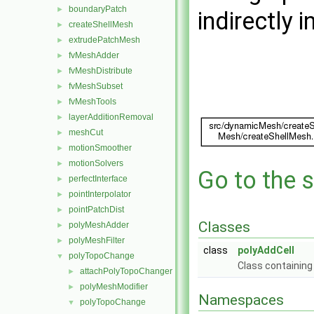
boundaryPatch
►
indirectly i
createShellMesh
►
extrudePatchMesh
►
fvMeshAdder
►
fvMeshDistribute
►
fvMeshSubset
►
fvMeshTools
►
layerAdditionRemoval
►
meshCut
►
motionSmoother
►
motionSolvers
►
Go to the s
perfectInterface
►
pointInterpolator
►
pointPatchDist
►
Classes
polyMeshAdder
►
polyMeshFilter
►
class
polyAddCell
polyTopoChange
▼
Class containing 
attachPolyTopoChanger
►
polyMeshModifier
►
Namespaces
polyTopoChange
▼