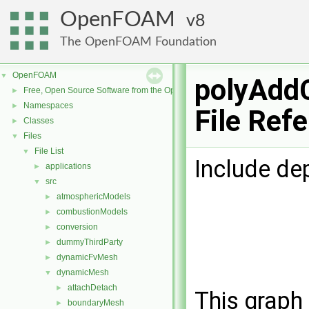
OpenFOAM
8
The OpenFOAM Foundation
OpenFOAM
▼
polyAddC
Free, Open Source Software from the OpenFOAM Foundation
►
Namespaces
►
File Ref
Classes
►
Files
▼
File List
▼
Include de
applications
►
src
▼
atmosphericModels
►
combustionModels
►
conversion
►
dummyThirdParty
►
dynamicFvMesh
►
dynamicMesh
▼
attachDetach
►
This graph 
boundaryMesh
►