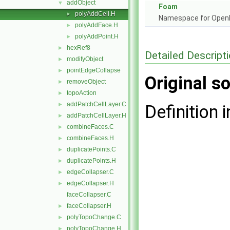
addObject
▼
Foam
polyAddCell.H
►
Namespace for Ope
polyAddFace.H
►
polyAddPoint.H
►
hexRef8
►
Detailed Descript
modifyObject
►
pointEdgeCollapse
►
Original so
removeObject
►
topoAction
►
addPatchCellLayer.C
►
Definition i
addPatchCellLayer.H
►
combineFaces.C
►
combineFaces.H
►
duplicatePoints.C
►
duplicatePoints.H
►
edgeCollapser.C
►
edgeCollapser.H
►
faceCollapser.C
faceCollapser.H
►
polyTopoChange.C
►
polyTopoChange.H
►