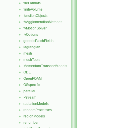
fileFormats
►
finiteVolume
►
functionObjects
►
fvAgglomerationMethods
►
fvMotionSolver
►
fvOptions
►
genericPatchFields
►
lagrangian
►
mesh
►
meshTools
►
MomentumTransportModels
►
ODE
►
OpenFOAM
►
OSspecific
►
parallel
►
Pstream
►
radiationModels
►
randomProcesses
►
regionModels
►
renumber
►