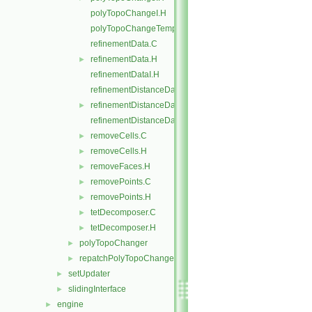
polyTopoChangeI.H
polyTopoChangeTemplates.C
refinementData.C
refinementData.H
►
refinementDataI.H
refinementDistanceData.C
refinementDistanceData.H
►
refinementDistanceDataI.H
removeCells.C
►
removeCells.H
►
removeFaces.H
►
removePoints.C
►
removePoints.H
►
tetDecomposer.C
►
tetDecomposer.H
►
polyTopoChanger
►
repatchPolyTopoChanger
►
setUpdater
►
slidingInterface
►
engine
►