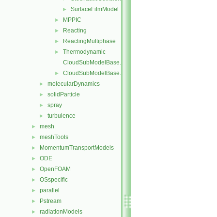
SurfaceFilmModel
►
MPPIC
►
Reacting
►
ReactingMultiphase
►
Thermodynamic
►
CloudSubModelBase.C
CloudSubModelBase.H
►
molecularDynamics
►
solidParticle
►
spray
►
turbulence
►
mesh
►
meshTools
►
MomentumTransportModels
►
ODE
►
OpenFOAM
►
OSspecific
►
parallel
►
Pstream
►
radiationModels
►