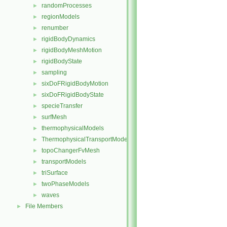
randomProcesses
►
regionModels
►
renumber
►
rigidBodyDynamics
►
rigidBodyMeshMotion
►
rigidBodyState
►
sampling
►
sixDoFRigidBodyMotion
►
sixDoFRigidBodyState
►
specieTransfer
►
surfMesh
►
thermophysicalModels
►
ThermophysicalTransportModels
►
topoChangerFvMesh
►
transportModels
►
triSurface
►
twoPhaseModels
►
waves
►
File Members
►