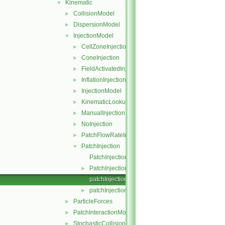
Kinematic
▼
CollisionModel
►
DispersionModel
►
InjectionModel
▼
CellZoneInjection
►
ConeInjection
►
FieldActivatedInjection
►
InflationInjection
►
InjectionModel
►
KinematicLookupTableInjection
►
ManualInjection
►
NoInjection
►
PatchFlowRateInjection
►
PatchInjection
▼
PatchInjection.C
PatchInjection.H
►
patchInjectionBase.C
patchInjectionBase.H
►
ParticleForces
►
PatchInteractionModel
►
StochasticCollision
►