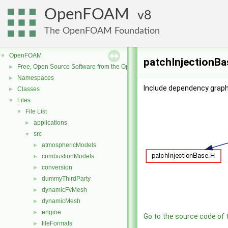
OpenFOAM
8
The OpenFOAM Foundation
OpenFOAM
▼
patchInjectionBa
Free, Open Source Software from the OpenFOAM Foundation
►
Namespaces
►
Include dependency graph
Classes
►
Files
▼
File List
▼
applications
►
src
▼
atmosphericModels
►
combustionModels
►
conversion
►
dummyThirdParty
►
dynamicFvMesh
►
dynamicMesh
►
engine
►
Go to the source code of th
fileFormats
►