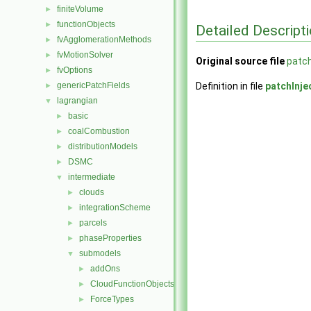
finiteVolume
►
functionObjects
►
Detailed Descript
fvAgglomerationMethods
►
fvMotionSolver
►
Original source file
patch
fvOptions
►
genericPatchFields
Definition in file
patchInje
►
lagrangian
▼
basic
►
coalCombustion
►
distributionModels
►
DSMC
►
intermediate
▼
clouds
►
integrationScheme
►
parcels
►
phaseProperties
►
submodels
▼
addOns
►
CloudFunctionObjects
►
ForceTypes
►