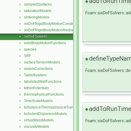
addToRunTimeS
◆
sampledSurfaces
►
saturationModels
►
Foam::sixDoFSolvers::
sinteringModels
►
sixDoFRigidBodyMotionConstraints
►
sixDoFRigidBodyMotionRestraints
►
sixDoFSolvers
►
solidBodyMotionFunctions
►
species
►
SRF
►
defineTypeNa
◆
surfaceTensionModels
►
swarmCorrections
►
Foam::sixDoFSolvers::
TableReaders
►
tabulatedWallFunctions
►
tetherPotentials
►
thermophysicalFunctions
►
TimeScaleModels
►
addToRunTimeS
turbulenceThermophysicalTransportModels
►
◆
turbulentDispersionModels
►
virtualMassModels
Foam::sixDoFSolvers::
►
viscosityModels
►