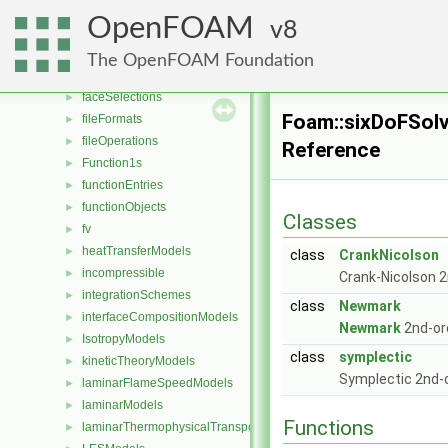
distributionModels
►
OpenFOAM
8
dragModels
►
energyScalingFunctions
►
The OpenFOAM Foundation
extrudeModels
►
faceSelections
►
Foam::sixDoFSol
fileFormats
►
fileOperations
►
Reference
Function1s
►
functionEntries
►
functionObjects
►
Classes
fv
►
heatTransferModels
►
class
CrankNicolson
incompressible
►
Crank-Nicolson 2
integrationSchemes
►
class
Newmark
interfaceCompositionModels
►
Newmark
2nd-ord
IsotropyModels
►
class
symplectic
kineticTheoryModels
►
Symplectic 2nd-o
laminarFlameSpeedModels
►
laminarModels
►
Functions
laminarThermophysicalTransportModels
►