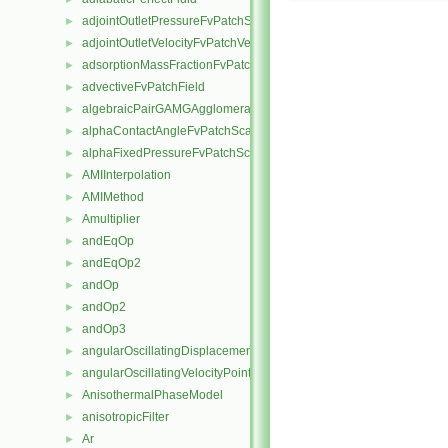
adjointOutletPressureFvPatchScalarField
►
adjointOutletVelocityFvPatchVectorField
►
adsorptionMassFractionFvPatchScalarField
►
advectiveFvPatchField
►
algebraicPairGAMGAgglomeration
►
alphaContactAngleFvPatchScalarField
►
alphaFixedPressureFvPatchScalarField
►
AMIInterpolation
►
AMIMethod
►
Amultiplier
►
andEqOp
►
andEqOp2
►
andOp
►
andOp2
►
andOp3
►
angularOscillatingDisplacementPointPatchVectorField
►
angularOscillatingVelocityPointPatchVectorField
►
AnisothermalPhaseModel
►
anisotropicFilter
►
Ar
►