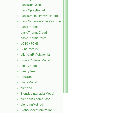
basicSprayCloud
basicSprayParcel
basicSymmetryFvPatchField
►
basicSymmetryPointPatchField
►
basicThermo
►
basicThermoCloud
basicThermoParcel
bC10H7CH3
►
BiIndirectList
►
biLinearFitPolynomial
►
BinaryCollisionModel
►
binaryNode
►
binaryTree
►
BinSum
►
bladeModel
►
blended
►
BlendedInterfacialModel
►
blendedSchemeBase
►
blendingMethod
►
BlobsSheetAtomization
►