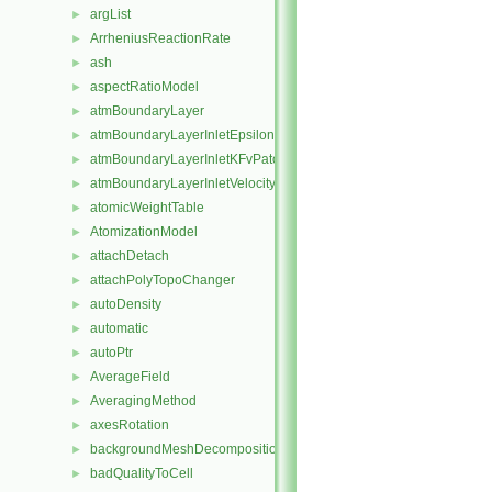
argList
►
ArrheniusReactionRate
►
ash
►
aspectRatioModel
►
atmBoundaryLayer
►
atmBoundaryLayerInletEpsilonFvPatchScalarField
►
atmBoundaryLayerInletKFvPatchScalarField
►
atmBoundaryLayerInletVelocityFvPatchVectorField
►
atomicWeightTable
►
AtomizationModel
►
attachDetach
►
attachPolyTopoChanger
►
autoDensity
►
automatic
►
autoPtr
►
AverageField
►
AveragingMethod
►
axesRotation
►
backgroundMeshDecomposition
►
badQualityToCell
►