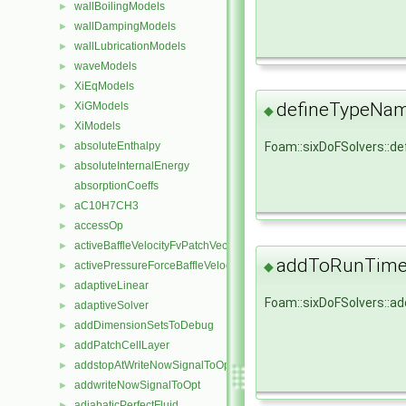
wallBoilingModels
►
wallDampingModels
►
wallLubricationModels
►
waveModels
►
XiEqModels
►
defineTypeNa
XiGModels
►
◆
XiModels
►
absoluteEnthalpy
Foam::sixDoFSolvers::
►
absoluteInternalEnergy
►
absorptionCoeffs
aC10H7CH3
►
accessOp
►
activeBaffleVelocityFvPatchVectorField
►
addToRunTimeS
◆
activePressureForceBaffleVelocityFvPatchVectorField
►
adaptiveLinear
►
Foam::sixDoFSolvers::
adaptiveSolver
►
addDimensionSetsToDebug
►
addPatchCellLayer
►
addstopAtWriteNowSignalToOpt
►
addwriteNowSignalToOpt
►
adiabaticPerfectFluid
►