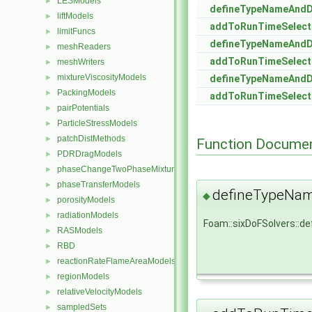
LESModels
►
defineTypeNameAnd
liftModels
►
addToRunTimeSelect
limitFuncs
►
defineTypeNameAnd
meshReaders
►
addToRunTimeSelect
meshWriters
►
mixtureViscosityModels
►
defineTypeNameAnd
PackingModels
►
addToRunTimeSelect
pairPotentials
►
ParticleStressModels
►
patchDistMethods
►
Function Documen
PDRDragModels
►
phaseChangeTwoPhaseMixtures
►
phaseTransferModels
►
defineTypeNa
◆
porosityModels
►
radiationModels
►
Foam::sixDoFSolvers::
RASModels
►
RBD
►
reactionRateFlameAreaModels
►
regionModels
►
relativeVelocityModels
►
sampledSets
►