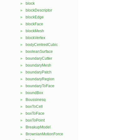
block
►
blockDescriptor
►
blockEdge
►
blockFace
►
blockMesh
►
blockVertex
►
bodyCentredCubic
►
booleanSurface
►
boundaryCutter
►
boundaryMesh
►
boundaryPatch
►
boundaryRegion
►
boundaryToFace
►
boundBox
►
Boussinesq
►
boxToCell
►
boxToFace
►
boxToPoint
►
BreakupModel
►
BrownianMotionForce
►