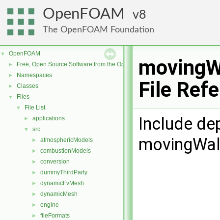
OpenFOAM
8
The OpenFOAM Foundation
OpenFOAM
▼
movingWa
Free, Open Source Software from the OpenFOAM Foundation
►
Namespaces
►
File Ref
Classes
►
Files
▼
File List
▼
Include de
applications
►
src
▼
movingWall
atmosphericModels
►
combustionModels
►
conversion
►
dummyThirdParty
►
dynamicFvMesh
►
dynamicMesh
►
engine
►
fileFormats
►