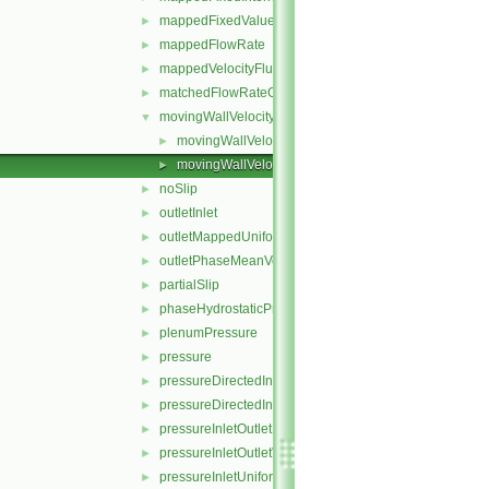
mappedFixedValue
►
mappedFlowRate
►
mappedVelocityFluxFixedValue
►
matchedFlowRateOutletVelocity
►
movingWallVelocity
▼
movingWallVelocityFvPatchVectorField.C
►
movingWallVelocityFvPatchVectorField.H
►
noSlip
►
outletInlet
►
outletMappedUniformInlet
►
outletPhaseMeanVelocity
►
partialSlip
►
phaseHydrostaticPressure
►
plenumPressure
►
pressure
►
pressureDirectedInletOutletVelocity
►
pressureDirectedInletVelocity
►
pressureInletOutletParSlipVelocity
►
pressureInletOutletVelocity
►
pressureInletUniformVelocity
►