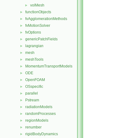
volMesh
►
functionObjects
►
fvAgglomerationMethods
►
fvMotionSolver
►
fvOptions
►
genericPatchFields
►
lagrangian
►
mesh
►
meshTools
►
MomentumTransportModels
►
ODE
►
OpenFOAM
►
OSspecific
►
parallel
►
Pstream
►
radiationModels
►
randomProcesses
►
regionModels
►
renumber
►
rigidBodyDynamics
►