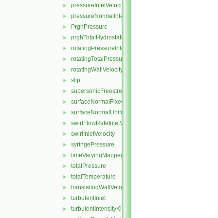
pressureInletVelocity
►
pressureNormalInletOutletVelocity
►
PrghPressure
►
prghTotalHydrostaticPressure
►
rotatingPressureInletOutletVelocity
►
rotatingTotalPressure
►
rotatingWallVelocity
►
slip
►
supersonicFreestream
►
surfaceNormalFixedValue
►
surfaceNormalUniformFixedValue
►
swirlFlowRateInletVelocity
►
swirlInletVelocity
►
syringePressure
►
timeVaryingMappedFixedValue
►
totalPressure
►
totalTemperature
►
translatingWallVelocity
►
turbulentInlet
►
turbulentIntensityKineticEnergyInlet
►