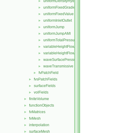
uniformDensityHydrostaticPressure
►
uniformFixedGradient
►
uniformFixedValue
►
uniformInletOutlet
►
uniformJump
►
uniformJumpAMI
►
uniformTotalPressure
►
variableHeightFlowRate
►
variableHeightFlowRateInletVelocity
►
waveSurfacePressure
►
waveTransmissive
►
fvPatchField
►
fvsPatchFields
►
surfaceFields
►
volFields
►
finiteVolume
►
functionObjects
►
fvMatrices
►
fvMesh
►
interpolation
►
surfaceMesh
►