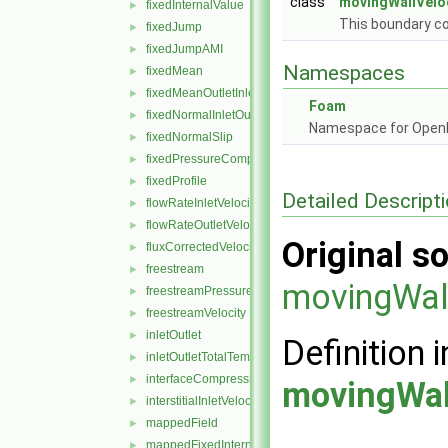
class
movingWallVelo
fixedInternalValue
►
This boundary co
fixedJump
►
fixedJumpAMI
►
Namespaces
fixedMean
►
fixedMeanOutletInlet
►
Foam
fixedNormalInletOutletVelocity
►
Namespace for Ope
fixedNormalSlip
►
fixedPressureCompressibleDensity
►
fixedProfile
►
Detailed Descript
flowRateInletVelocity
►
flowRateOutletVelocity
►
Original so
fluxCorrectedVelocity
►
freestream
►
movingWall
freestreamPressure
►
freestreamVelocity
►
inletOutlet
►
Definition i
inletOutletTotalTemperature
►
interfaceCompression
►
movingWal
interstitialInletVelocity
►
mappedField
►
mappedFixedInternalValue
►