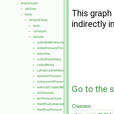
finiteVolume
▼
cfdTools
►
This graph 
fields
▼
fvPatchFields
▼
indirectly i
basic
►
constraint
►
derived
▼
activeBaffleVelocity
►
activePressureForceBaffleVelocity
►
advective
►
codedFixedValue
►
codedMixed
►
cylindricalInletVelocity
►
dynamicPressure
►
entrainmentPressure
►
Go to the s
externalCoupledMixed
►
fanPressure
►
fanPressureJump
►
fixedFluxExtrapolatedPressure
►
Classes
fixedFluxPressure
►