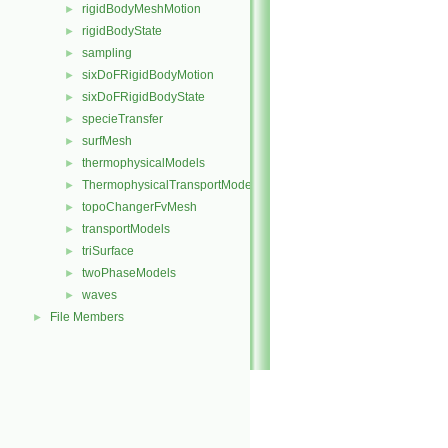
rigidBodyMeshMotion
►
rigidBodyState
►
sampling
►
sixDoFRigidBodyMotion
►
sixDoFRigidBodyState
►
specieTransfer
►
surfMesh
►
thermophysicalModels
►
ThermophysicalTransportModels
►
topoChangerFvMesh
►
transportModels
►
triSurface
►
twoPhaseModels
►
waves
►
File Members
►