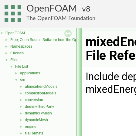
OpenFOAM
8
The OpenFOAM Foundation
OpenFOAM
▼
mixedEne
Free, Open Source Software from the OpenFOAM Foundation
►
Namespaces
►
File Ref
Classes
►
Files
▼
File List
▼
Include de
applications
►
src
▼
mixedEner
atmosphericModels
►
combustionModels
►
conversion
►
dummyThirdParty
►
dynamicFvMesh
►
dynamicMesh
►
engine
►
fileFormats
►