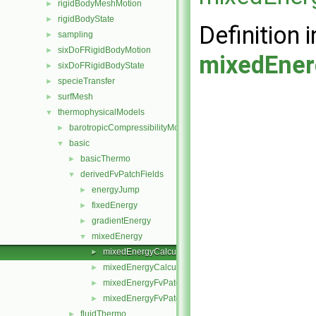
rigidBodyMeshMotion
►
rigidBodyState
►
Definition i
sampling
►
sixDoFRigidBodyMotion
►
mixedEner
sixDoFRigidBodyState
►
specieTransfer
►
surfMesh
►
thermophysicalModels
▼
barotropicCompressibilityModel
►
basic
▼
basicThermo
►
derivedFvPatchFields
▼
energyJump
►
fixedEnergy
►
gradientEnergy
►
mixedEnergy
▼
mixedEnergyCalculatedTemperatureFvPatchScalarFiel
►
mixedEnergyCalculatedTemperatureFvPatchScalarFiel
►
mixedEnergyFvPatchScalarField.C
►
mixedEnergyFvPatchScalarField.H
►
fluidThermo
►