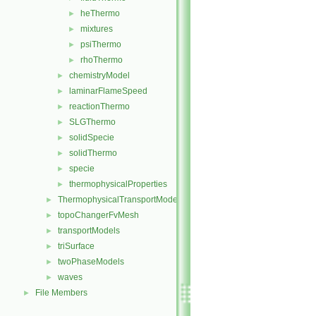
heThermo
►
mixtures
►
psiThermo
►
rhoThermo
►
chemistryModel
►
laminarFlameSpeed
►
reactionThermo
►
SLGThermo
►
solidSpecie
►
solidThermo
►
specie
►
thermophysicalProperties
►
ThermophysicalTransportModels
►
topoChangerFvMesh
►
transportModels
►
triSurface
►
twoPhaseModels
►
waves
►
File Members
►