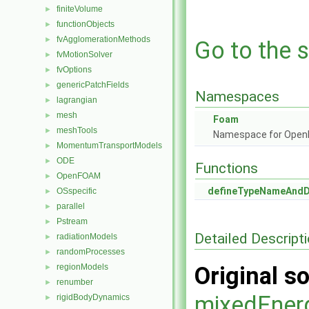
finiteVolume
►
functionObjects
►
fvAgglomerationMethods
►
Go to the s
fvMotionSolver
►
fvOptions
►
genericPatchFields
►
Namespaces
lagrangian
►
mesh
►
Foam
meshTools
►
Namespace for Ope
MomentumTransportModels
►
ODE
►
Functions
OpenFOAM
►
defineTypeNameAnd
OSspecific
►
parallel
►
Pstream
►
Detailed Descript
radiationModels
►
randomProcesses
►
regionModels
Original so
►
renumber
►
mixedEner
rigidBodyDynamics
►