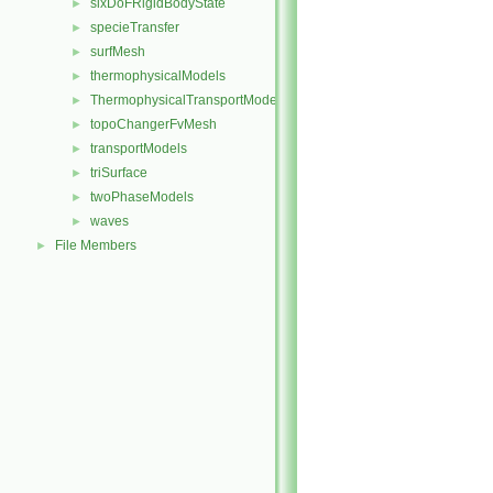
sixDoFRigidBodyState
►
specieTransfer
►
surfMesh
►
thermophysicalModels
►
ThermophysicalTransportModels
►
topoChangerFvMesh
►
transportModels
►
triSurface
►
twoPhaseModels
►
waves
►
File Members
►