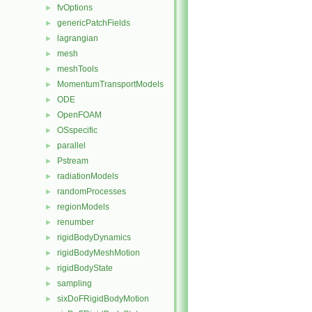
fvOptions
►
genericPatchFields
►
lagrangian
►
mesh
►
meshTools
►
MomentumTransportModels
►
ODE
►
OpenFOAM
►
OSspecific
►
parallel
►
Pstream
►
radiationModels
►
randomProcesses
►
regionModels
►
renumber
►
rigidBodyDynamics
►
rigidBodyMeshMotion
►
rigidBodyState
►
sampling
►
sixDoFRigidBodyMotion
►