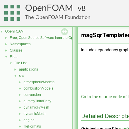
OpenFOAM
8
The OpenFOAM Foundation
OpenFOAM
▼
magSqrTemplates.
Free, Open Source Software from the OpenFOAM Foundation
►
Namespaces
►
Include dependency grap
Classes
►
Files
▼
File List
▼
applications
►
src
▼
atmosphericModels
►
combustionModels
►
conversion
►
Go to the source code of th
dummyThirdParty
►
dynamicFvMesh
►
dynamicMesh
►
Detailed Descript
engine
►
fileFormats
►
Original source file
magS