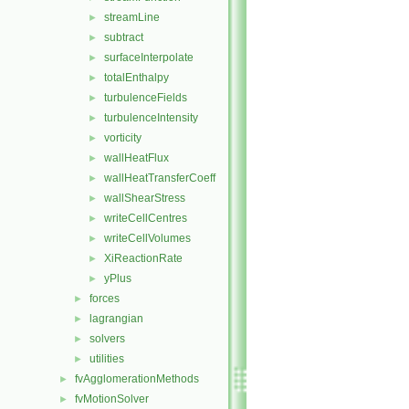
streamLine
►
subtract
►
surfaceInterpolate
►
totalEnthalpy
►
turbulenceFields
►
turbulenceIntensity
►
vorticity
►
wallHeatFlux
►
wallHeatTransferCoeff
►
wallShearStress
►
writeCellCentres
►
writeCellVolumes
►
XiReactionRate
►
yPlus
►
forces
►
lagrangian
►
solvers
►
utilities
►
fvAgglomerationMethods
►
fvMotionSolver
►