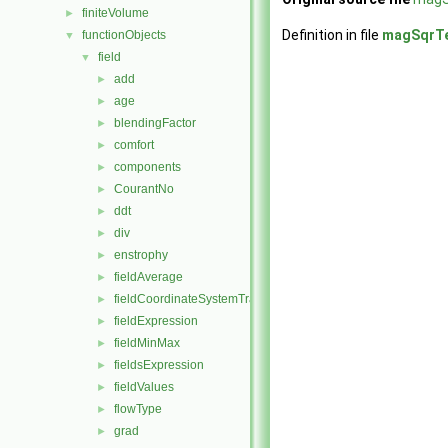
finiteVolume
►
Definition in file
magSqrTe
functionObjects
▼
field
▼
add
►
age
►
blendingFactor
►
comfort
►
components
►
CourantNo
►
ddt
►
div
►
enstrophy
►
fieldAverage
►
fieldCoordinateSystemTransform
►
fieldExpression
►
fieldMinMax
►
fieldsExpression
►
fieldValues
►
flowType
►
grad
►