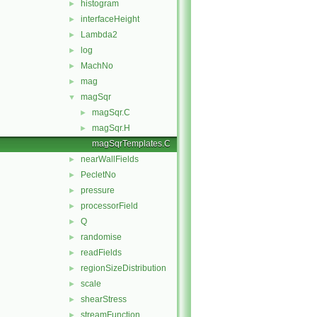
histogram
►
interfaceHeight
►
Lambda2
►
log
►
MachNo
►
mag
►
magSqr
▼
magSqr.C
►
magSqr.H
►
magSqrTemplates.C
nearWallFields
►
PecletNo
►
pressure
►
processorField
►
Q
►
randomise
►
readFields
►
regionSizeDistribution
►
scale
►
shearStress
►
streamFunction
►