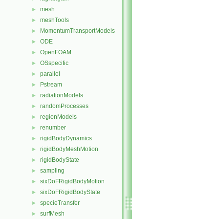
mesh
►
meshTools
►
MomentumTransportModels
►
ODE
►
OpenFOAM
►
OSspecific
►
parallel
►
Pstream
►
radiationModels
►
randomProcesses
►
regionModels
►
renumber
►
rigidBodyDynamics
►
rigidBodyMeshMotion
►
rigidBodyState
►
sampling
►
sixDoFRigidBodyMotion
►
sixDoFRigidBodyState
►
specieTransfer
►
surfMesh
►