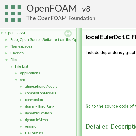
OpenFOAM
8
The OpenFOAM Foundation
OpenFOAM
▼
localEulerDdt.C F
Free, Open Source Software from the OpenFOAM Foundation
►
Namespaces
►
Include dependency graph 
Classes
►
Files
▼
File List
▼
applications
►
src
▼
atmosphericModels
►
combustionModels
►
conversion
►
Go to the source code of th
dummyThirdParty
►
dynamicFvMesh
►
dynamicMesh
►
Detailed Descript
engine
►
fileFormats
►