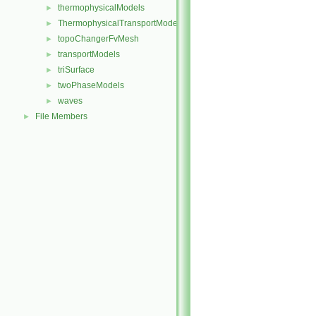
thermophysicalModels
►
ThermophysicalTransportModels
►
topoChangerFvMesh
►
transportModels
►
triSurface
►
twoPhaseModels
►
waves
►
File Members
►