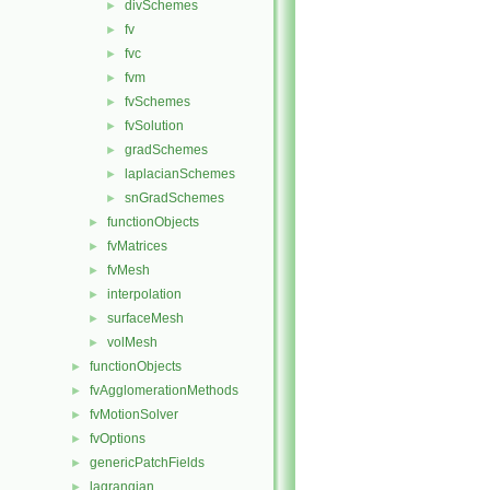
divSchemes
►
fv
►
fvc
►
fvm
►
fvSchemes
►
fvSolution
►
gradSchemes
►
laplacianSchemes
►
snGradSchemes
►
functionObjects
►
fvMatrices
►
fvMesh
►
interpolation
►
surfaceMesh
►
volMesh
►
functionObjects
►
fvAgglomerationMethods
►
fvMotionSolver
►
fvOptions
►
genericPatchFields
►
lagrangian
►