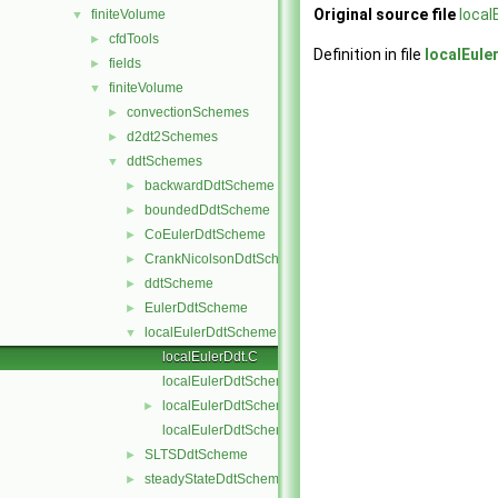
Original source file
local
finiteVolume
▼
cfdTools
►
Definition in file
localEule
fields
►
finiteVolume
▼
convectionSchemes
►
d2dt2Schemes
►
ddtSchemes
▼
backwardDdtScheme
►
boundedDdtScheme
►
CoEulerDdtScheme
►
CrankNicolsonDdtScheme
►
ddtScheme
►
EulerDdtScheme
►
localEulerDdtScheme
▼
localEulerDdt.C
localEulerDdtScheme.C
localEulerDdtScheme.H
►
localEulerDdtSchemes.C
SLTSDdtScheme
►
steadyStateDdtScheme
►