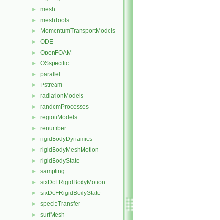
mesh
►
meshTools
►
MomentumTransportModels
►
ODE
►
OpenFOAM
►
OSspecific
►
parallel
►
Pstream
►
radiationModels
►
randomProcesses
►
regionModels
►
renumber
►
rigidBodyDynamics
►
rigidBodyMeshMotion
►
rigidBodyState
►
sampling
►
sixDoFRigidBodyMotion
►
sixDoFRigidBodyState
►
specieTransfer
►
surfMesh
►