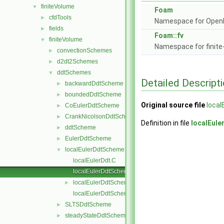
finiteVolume
▼
Foam
cfdTools
►
Namespace for Ope
fields
►
Foam::fv
finiteVolume
▼
Namespace for finite
convectionSchemes
►
d2dt2Schemes
►
ddtSchemes
▼
Detailed Descript
backwardDdtScheme
►
boundedDdtScheme
►
Original source file
loca
CoEulerDdtScheme
►
CrankNicolsonDdtScheme
►
Definition in file
localEul
ddtScheme
►
EulerDdtScheme
►
localEulerDdtScheme
▼
localEulerDdt.C
localEulerDdtScheme.C
localEulerDdtScheme.H
►
localEulerDdtSchemes.C
SLTSDdtScheme
►
steadyStateDdtScheme
►