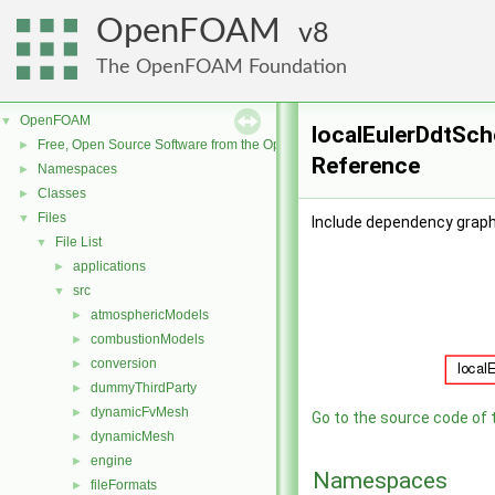
OpenFOAM
8
The OpenFOAM Foundation
OpenFOAM
▼
localEulerDdtSch
Free, Open Source Software from the OpenFOAM Foundation
►
Reference
Namespaces
►
Classes
►
Files
▼
Include dependency graph
File List
▼
applications
►
src
▼
atmosphericModels
►
combustionModels
►
conversion
►
dummyThirdParty
►
dynamicFvMesh
►
Go to the source code of th
dynamicMesh
►
engine
►
Namespaces
fileFormats
►