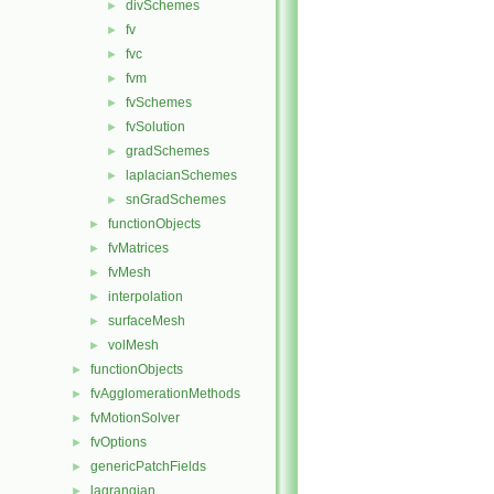
divSchemes
►
fv
►
fvc
►
fvm
►
fvSchemes
►
fvSolution
►
gradSchemes
►
laplacianSchemes
►
snGradSchemes
►
functionObjects
►
fvMatrices
►
fvMesh
►
interpolation
►
surfaceMesh
►
volMesh
►
functionObjects
►
fvAgglomerationMethods
►
fvMotionSolver
►
fvOptions
►
genericPatchFields
►
lagrangian
►