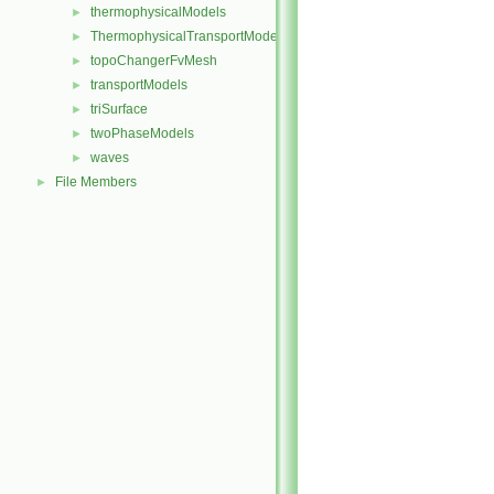
thermophysicalModels
►
ThermophysicalTransportModels
►
topoChangerFvMesh
►
transportModels
►
triSurface
►
twoPhaseModels
►
waves
►
File Members
►