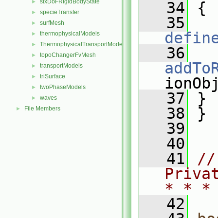
sixDoFRigidBodyState
►
   34
 {
specieTransfer
►
   35
surfMesh
►
defin
thermophysicalModels
►
ThermophysicalTransportModels
►
   36
topoChangerFvMesh
►
addTo
transportModels
►
triSurface
►
ionOb
twoPhaseModels
►
   37
 }
waves
►
   38
 }
File Members
►
   39
   40
   41
//
Priva
* * *
   42