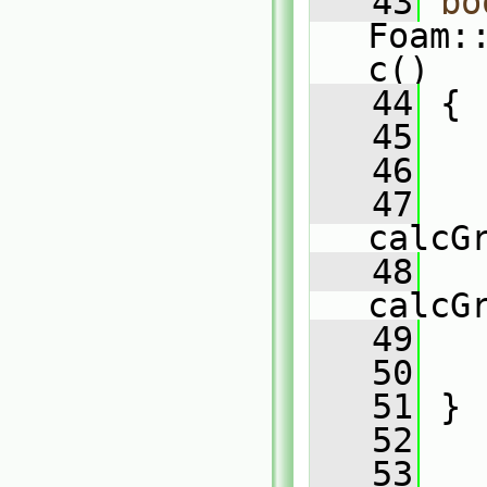
   43
bo
Foam:
c()
   44
 {
   45
   46
   47
   
calcG
   48
   
calcG
   49
   50
   51
 }
   52
   53