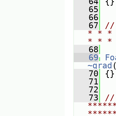
   64
 {}
   65
   66
   67
//
* * *
* * *
   68
   69
Fo
~grad
   70
 {}
   71
   72
   73
// 
*****
*****