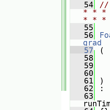
   54
//
* * *
* * *
   55
   56
Fo
grad
   57
 (
   58
   59
   60
   61
 )
   62
 :
   63
runTi