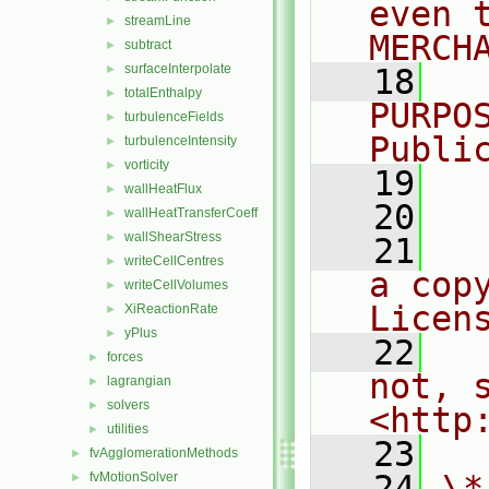
even 
streamLine
►
MERCH
subtract
►
surfaceInterpolate
►
   18
  
totalEnthalpy
►
PURPO
turbulenceFields
►
Publi
turbulenceIntensity
►
vorticity
►
   19
  
wallHeatFlux
►
   20
wallHeatTransferCoeff
►
wallShearStress
►
   21
  
writeCellCentres
►
a cop
writeCellVolumes
►
Licen
XiReactionRate
►
yPlus
►
   22
  
forces
►
not, s
lagrangian
►
solvers
►
<http
utilities
►
   23
fvAgglomerationMethods
►
   24
\*
fvMotionSolver
►