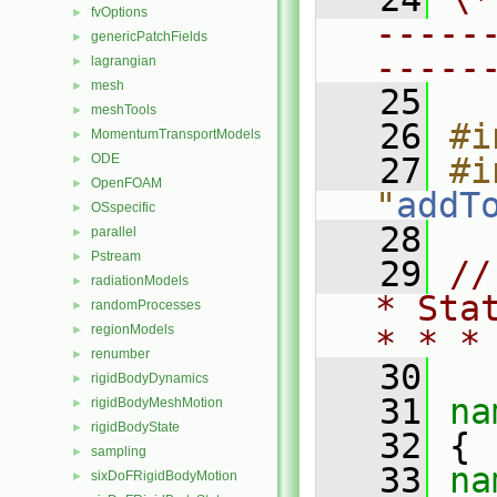
fvOptions
►
-----
genericPatchFields
►
-----
lagrangian
►
mesh
►
   25
meshTools
►
   26
#i
MomentumTransportModels
►
ODE
   27
#i
►
OpenFOAM
►
"
addT
OSspecific
►
   28
parallel
►
Pstream
►
   29
//
radiationModels
►
* Sta
randomProcesses
►
regionModels
►
* * *
renumber
►
   30
rigidBodyDynamics
►
   31
na
rigidBodyMeshMotion
►
rigidBodyState
►
   32
 {
sampling
►
   33
na
sixDoFRigidBodyMotion
►