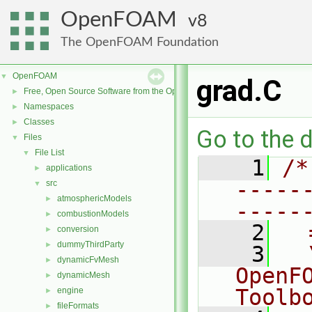
OpenFOAM
8
The OpenFOAM Foundation
OpenFOAM
▼
grad.C
Free, Open Source Software from the OpenFOAM Foundation
►
Namespaces
►
Classes
►
Go to the d
Files
▼
File List
▼
    1
/*
applications
►
-----
src
▼
atmosphericModels
►
-----
combustionModels
►
    2
  
conversion
►
dummyThirdParty
►
    3
  
dynamicFvMesh
►
OpenF
dynamicMesh
►
Toolb
engine
►
fileFormats
►