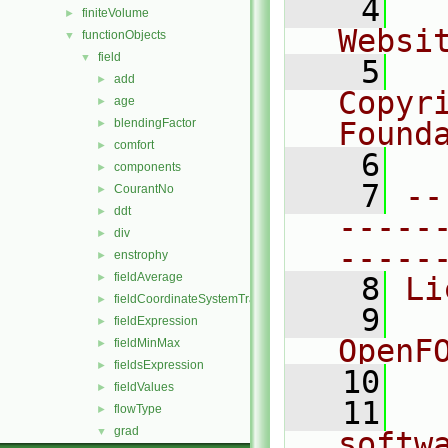
    4
  
finiteVolume
►
Websi
functionObjects
▼
field
▼
    5
  
add
►
Copyr
age
►
blendingFactor
Found
►
comfort
►
    6
  
components
►
    7
--
CourantNo
►
ddt
►
-----
div
►
-----
enstrophy
►
fieldAverage
►
    8
Li
fieldCoordinateSystemTransform
►
    9
  
fieldExpression
►
OpenF
fieldMinMax
►
fieldsExpression
►
   10
fieldValues
►
   11
  
flowType
►
grad
▼
softw