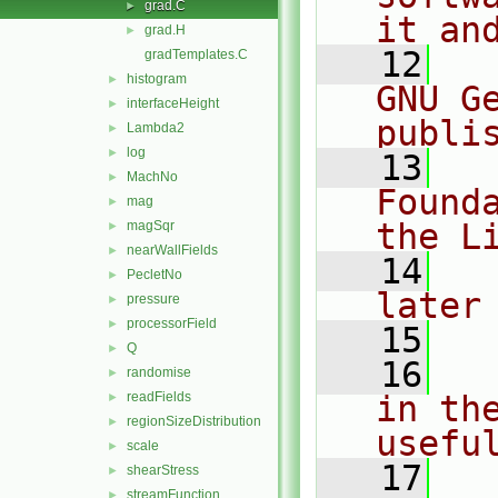
grad.C
►
it an
grad.H
►
   12
  
gradTemplates.C
histogram
►
GNU G
interfaceHeight
►
publi
Lambda2
►
log
►
   13
  
MachNo
►
Found
mag
►
the L
magSqr
►
nearWallFields
►
   14
  
PecletNo
►
later
pressure
►
processorField
►
   15
Q
►
   16
  
randomise
►
readFields
in the
►
regionSizeDistribution
►
usefu
scale
►
   17
  
shearStress
►
streamFunction
►