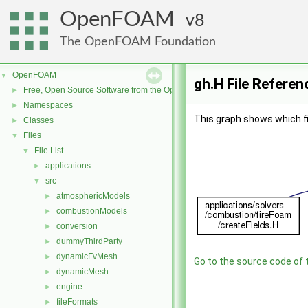
OpenFOAM
8
The OpenFOAM Foundation
OpenFOAM
▼
gh.H File Referen
Free, Open Source Software from the OpenFOAM Foundation
►
Namespaces
►
This graph shows which file
Classes
►
Files
▼
File List
▼
applications
►
src
▼
atmosphericModels
►
combustionModels
►
conversion
►
dummyThirdParty
►
dynamicFvMesh
►
Go to the source code of th
dynamicMesh
►
engine
►
fileFormats
►