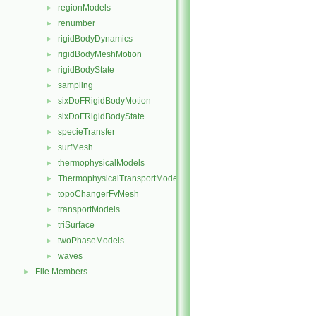
regionModels
►
renumber
►
rigidBodyDynamics
►
rigidBodyMeshMotion
►
rigidBodyState
►
sampling
►
sixDoFRigidBodyMotion
►
sixDoFRigidBodyState
►
specieTransfer
►
surfMesh
►
thermophysicalModels
►
ThermophysicalTransportModels
►
topoChangerFvMesh
►
transportModels
►
triSurface
►
twoPhaseModels
►
waves
►
File Members
►