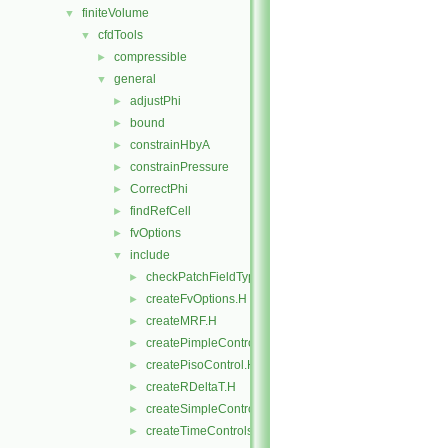
finiteVolume
▼
cfdTools
▼
compressible
►
general
▼
adjustPhi
►
bound
►
constrainHbyA
►
constrainPressure
►
CorrectPhi
►
findRefCell
►
fvOptions
►
include
▼
checkPatchFieldTypes.H
►
createFvOptions.H
►
createMRF.H
►
createPimpleControl.H
►
createPisoControl.H
►
createRDeltaT.H
►
createSimpleControl.H
►
createTimeControls.H
►