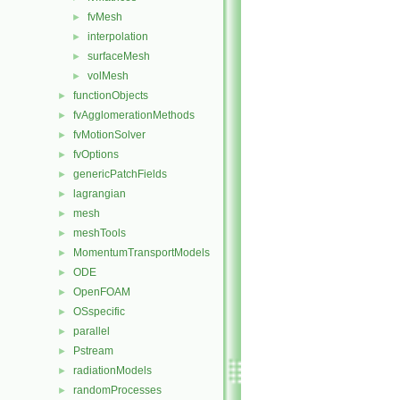
fvMesh
►
interpolation
►
surfaceMesh
►
volMesh
►
functionObjects
►
fvAgglomerationMethods
►
fvMotionSolver
►
fvOptions
►
genericPatchFields
►
lagrangian
►
mesh
►
meshTools
►
MomentumTransportModels
►
ODE
►
OpenFOAM
►
OSspecific
►
parallel
►
Pstream
►
radiationModels
►
randomProcesses
►