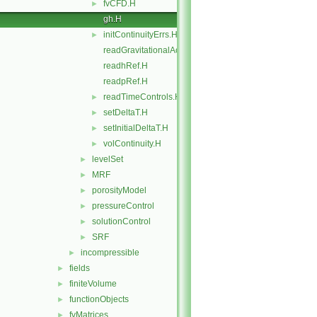
fvCFD.H
►
gh.H
initContinuityErrs.H
►
readGravitationalAcceleration.H
readhRef.H
readpRef.H
readTimeControls.H
►
setDeltaT.H
►
setInitialDeltaT.H
►
volContinuity.H
►
levelSet
►
MRF
►
porosityModel
►
pressureControl
►
solutionControl
►
SRF
►
incompressible
►
fields
►
finiteVolume
►
functionObjects
►
fvMatrices
►