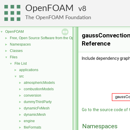
OpenFOAM
8
The OpenFOAM Foundation
OpenFOAM
▼
gaussConvection
Free, Open Source Software from the OpenFOAM Foundation
►
Reference
Namespaces
►
Classes
►
Files
▼
Include dependency grap
File List
▼
applications
►
src
▼
atmosphericModels
►
combustionModels
►
conversion
►
dummyThirdParty
►
dynamicFvMesh
►
Go to the source code of th
dynamicMesh
►
engine
►
Namespaces
fileFormats
►