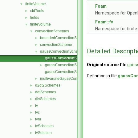
finiteVolume
▼
Foam
cfdTools
►
Namespace for Ope
fields
►
Foam::fv
finiteVolume
▼
Namespace for finite
convectionSchemes
▼
boundedConvectionScheme
►
convectionScheme
►
Detailed Descript
gaussConvectionScheme
▼
gaussConvectionScheme.C
Original source file
gaus
gaussConvectionScheme.H
►
gaussConvectionSchemes.C
Definition in file
gaussCon
multivariateGaussConvectionScheme
►
d2dt2Schemes
►
ddtSchemes
►
divSchemes
►
fv
►
fvc
►
fvm
►
fvSchemes
►
fvSolution
►