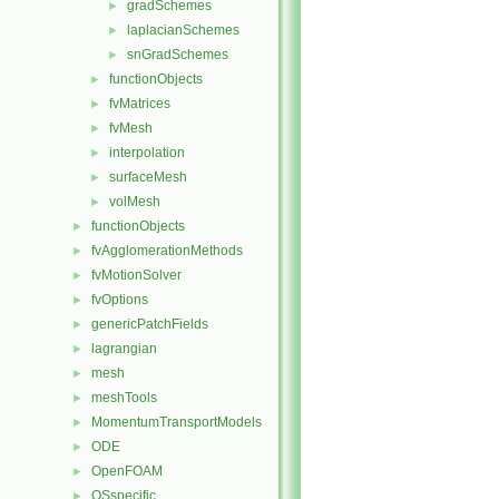
gradSchemes
►
laplacianSchemes
►
snGradSchemes
►
functionObjects
►
fvMatrices
►
fvMesh
►
interpolation
►
surfaceMesh
►
volMesh
►
functionObjects
►
fvAgglomerationMethods
►
fvMotionSolver
►
fvOptions
►
genericPatchFields
►
lagrangian
►
mesh
►
meshTools
►
MomentumTransportModels
►
ODE
►
OpenFOAM
►
OSspecific
►