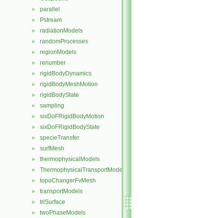
parallel
►
Pstream
►
radiationModels
►
randomProcesses
►
regionModels
►
renumber
►
rigidBodyDynamics
►
rigidBodyMeshMotion
►
rigidBodyState
►
sampling
►
sixDoFRigidBodyMotion
►
sixDoFRigidBodyState
►
specieTransfer
►
surfMesh
►
thermophysicalModels
►
ThermophysicalTransportModels
►
topoChangerFvMesh
►
transportModels
►
triSurface
►
twoPhaseModels
►