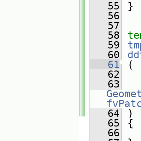
   55
 }
   56
   57
   58
te
   59
tm
   60
dd
   61
 (
   62
   63
Geomet
fvPat
   64
 )
   65
 {
   66