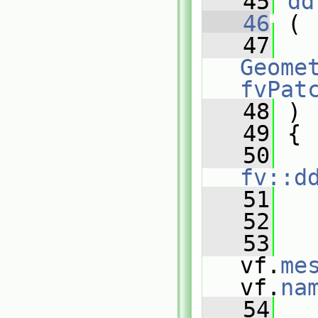
   45
dd
   46
 (
   47
Geomet
fvPat
   48
 )
   49
 {
   50
fv::d
   51
   
   52
   
   53
vf.
me
vf.
na
   54
   