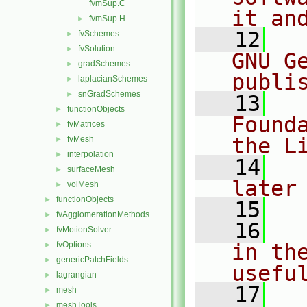
fvmSup.C
it an
fvmSup.H
►
   12
  
fvSchemes
►
fvSolution
►
GNU G
gradSchemes
►
publi
laplacianSchemes
►
snGradSchemes
►
   13
  
functionObjects
►
Found
fvMatrices
►
the L
fvMesh
►
interpolation
►
   14
  
surfaceMesh
►
later
volMesh
►
functionObjects
►
   15
fvAgglomerationMethods
►
   16
  
fvMotionSolver
►
fvOptions
in the
►
genericPatchFields
►
usefu
lagrangian
►
   17
  
mesh
►
meshTools
►