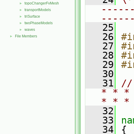
topoChangerFvMesh
►
-----
transportModels
►
-----
triSurface
►
twoPhaseModels
►
   25
waves
►
   26
#i
File Members
►
   27
#i
   28
#i
   29
#i
   30
   31
//
* * *
* * *
   32
   33
na
   34
 {