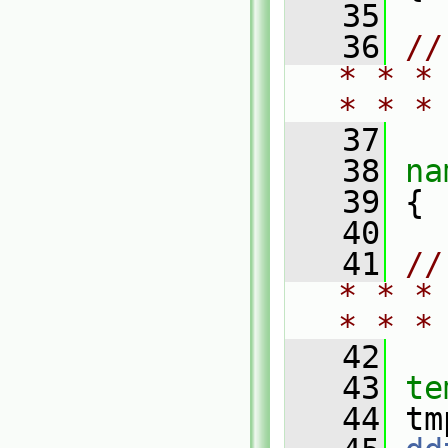
   35
   36
//
* * *
* * *
   37
   38
na
   39
 {
   40
   41
//
* * *
* * *
   42
   43
te
   44
 tm