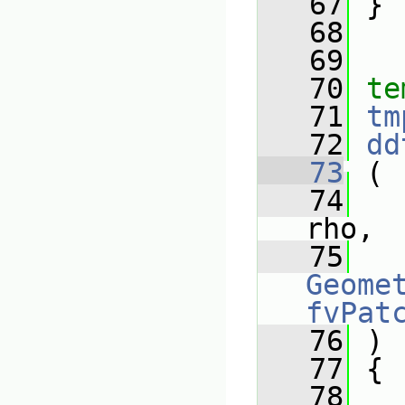
   67
 }
   68
   69
   70
te
   71
tm
   72
dd
   73
 (
   74
rho,
   75
Geomet
fvPat
   76
 )
   77
 {
   78