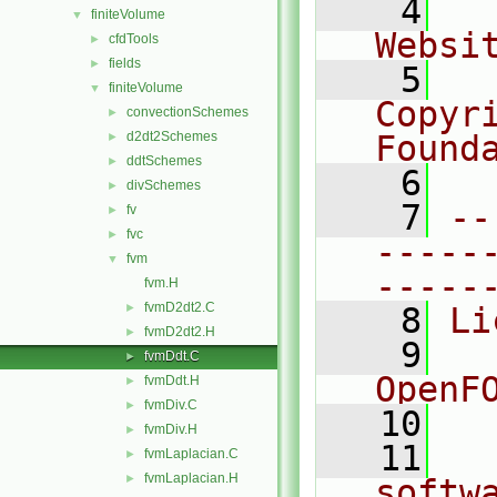
    4
  
finiteVolume
▼
Websi
cfdTools
►
fields
►
    5
  
finiteVolume
▼
Copyr
convectionSchemes
►
d2dt2Schemes
Found
►
ddtSchemes
►
    6
  
divSchemes
►
    7
--
fv
►
fvc
►
-----
fvm
▼
-----
fvm.H
fvmD2dt2.C
►
    8
Li
fvmD2dt2.H
►
    9
  
fvmDdt.C
►
OpenF
fvmDdt.H
►
fvmDiv.C
►
   10
fvmDiv.H
►
   11
  
fvmLaplacian.C
►
fvmLaplacian.H
►
softw