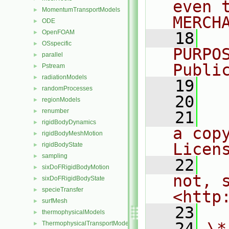
even 
MomentumTransportModels
►
MERCH
ODE
►
OpenFOAM
►
   18
  
OSspecific
►
PURPO
parallel
►
Publi
Pstream
►
radiationModels
►
   19
  
randomProcesses
►
   20
regionModels
►
renumber
►
   21
  
rigidBodyDynamics
►
a cop
rigidBodyMeshMotion
►
Licen
rigidBodyState
►
sampling
►
   22
  
sixDoFRigidBodyMotion
►
not, s
sixDoFRigidBodyState
►
specieTransfer
►
<http
surfMesh
►
   23
thermophysicalModels
►
   24
\*
ThermophysicalTransportModels
►