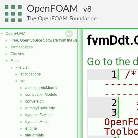
OpenFOAM
8
The OpenFOAM Foundation
OpenFOAM
▼
fvmDdt.
Free, Open Source Software from the OpenFOAM Foundation
►
Namespaces
►
Classes
►
Go to the d
Files
▼
File List
▼
    1
/*
applications
►
-----
src
▼
atmosphericModels
►
-----
combustionModels
►
    2
  
conversion
►
dummyThirdParty
►
    3
  
dynamicFvMesh
►
OpenF
dynamicMesh
►
Toolb
engine
►
fileFormats
►