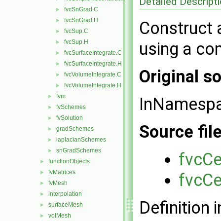
Detailed Descript
fvcSnGrad.C
►
fvcSnGrad.H
►
Construct a
fvcSup.C
►
fvcSup.H
►
using a co
fvcSurfaceIntegrate.C
►
fvcSurfaceIntegrate.H
►
Original so
fvcVolumeIntegrate.C
►
fvcVolumeIntegrate.H
►
fvm
►
InNamesp
fvSchemes
►
fvSolution
►
Source fil
gradSchemes
►
laplacianSchemes
►
snGradSchemes
►
fvcCe
functionObjects
►
fvMatrices
►
fvcCe
fvMesh
►
interpolation
►
Definition i
surfaceMesh
►
volMesh
►