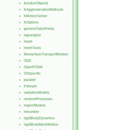
functionObjects
►
fvAgglomerationMethods
►
fvMotionSolver
►
fvOptions
►
genericPatchFields
►
lagrangian
►
mesh
►
meshTools
►
MomentumTransportModels
►
ODE
►
OpenFOAM
►
OSspecific
►
parallel
►
Pstream
►
radiationModels
►
randomProcesses
►
regionModels
►
renumber
►
rigidBodyDynamics
►
rigidBodyMeshMotion
►