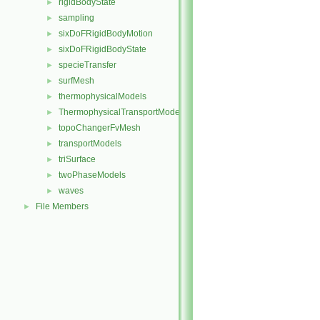
rigidBodyState
►
sampling
►
sixDoFRigidBodyMotion
►
sixDoFRigidBodyState
►
specieTransfer
►
surfMesh
►
thermophysicalModels
►
ThermophysicalTransportModels
►
topoChangerFvMesh
►
transportModels
►
triSurface
►
twoPhaseModels
►
waves
►
File Members
►