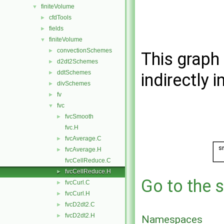
finiteVolume
▼
cfdTools
►
fields
►
finiteVolume
▼
convectionSchemes
►
This graph 
d2dt2Schemes
►
ddtSchemes
►
indirectly i
divSchemes
►
fv
►
fvc
▼
fvcSmooth
►
fvc.H
fvcAverage.C
►
fvcAverage.H
►
fvcCellReduce.C
fvcCellReduce.H
►
Go to the s
fvcCurl.C
►
fvcCurl.H
►
fvcD2dt2.C
►
fvcD2dt2.H
►
Namespaces