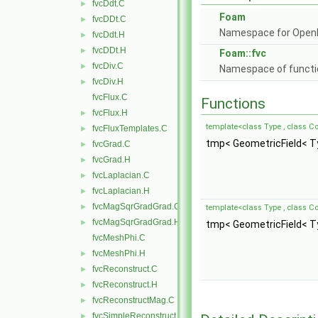
fvcDdt.C
►
Foam
fvcDDt.C
►
Namespace for Ope
fvcDdt.H
►
fvcDDt.H
►
Foam::fvc
fvcDiv.C
►
Namespace of function
fvcDiv.H
►
fvcFlux.C
Functions
fvcFlux.H
►
template<class Type , class 
fvcFluxTemplates.C
►
tmp< GeometricField< Ty
fvcGrad.C
►
fvcGrad.H
►
fvcLaplacian.C
►
fvcLaplacian.H
►
fvcMagSqrGradGrad.C
►
template<class Type , class 
fvcMagSqrGradGrad.H
►
tmp< GeometricField< Ty
fvcMeshPhi.C
fvcMeshPhi.H
►
fvcReconstruct.C
►
fvcReconstruct.H
►
fvcReconstructMag.C
►
fvcSimpleReconstruct.C
►