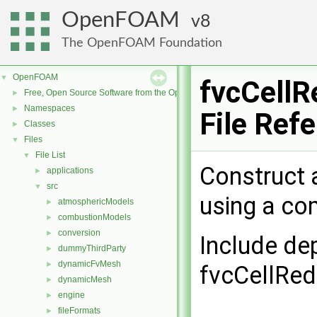
OpenFOAM
8
The OpenFOAM Foundation
OpenFOAM
▼
fvcCellR
Free, Open Source Software from the OpenFOAM Foundation
►
Namespaces
►
File Ref
Classes
►
Files
▼
File List
▼
Construct a
applications
►
src
▼
using a co
atmosphericModels
►
combustionModels
►
conversion
►
Include de
dummyThirdParty
►
dynamicFvMesh
►
fvcCellRed
dynamicMesh
►
engine
►
fileFormats
►