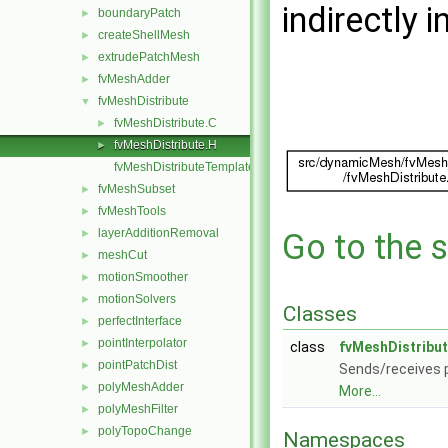
indirectly i
boundaryPatch
►
createShellMesh
►
extrudePatchMesh
►
fvMeshAdder
►
fvMeshDistribute
▼
fvMeshDistribute.C
►
fvMeshDistribute.H
►
fvMeshDistributeTemplates.C
fvMeshSubset
►
fvMeshTools
►
layerAdditionRemoval
►
Go to the s
meshCut
►
motionSmoother
►
motionSolvers
►
Classes
perfectInterface
►
pointInterpolator
►
class
fvMeshDistribu
pointPatchDist
►
Sends/receives p
polyMeshAdder
►
More...
polyMeshFilter
►
polyTopoChange
►
Namespaces