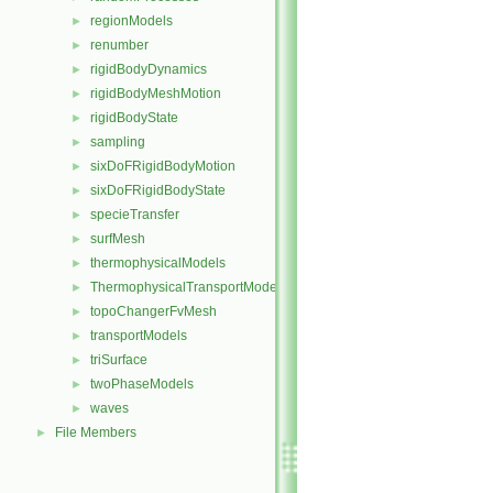
regionModels
►
renumber
►
rigidBodyDynamics
►
rigidBodyMeshMotion
►
rigidBodyState
►
sampling
►
sixDoFRigidBodyMotion
►
sixDoFRigidBodyState
►
specieTransfer
►
surfMesh
►
thermophysicalModels
►
ThermophysicalTransportModels
►
topoChangerFvMesh
►
transportModels
►
triSurface
►
twoPhaseModels
►
waves
►
File Members
►