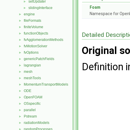
setUpdater
►
Foam
slidingInterface
►
Namespace for Ope
engine
►
fileFormats
►
finiteVolume
►
Detailed Descript
functionObjects
►
fvAgglomerationMethods
►
fvMotionSolver
►
Original so
fvOptions
►
genericPatchFields
►
Definition i
lagrangian
►
mesh
►
meshTools
►
MomentumTransportModels
►
ODE
►
OpenFOAM
►
OSspecific
►
parallel
►
Pstream
►
radiationModels
►
randomProcesses
►