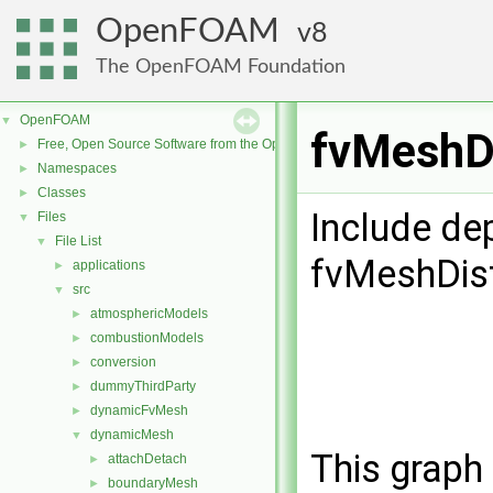
OpenFOAM
8
The OpenFOAM Foundation
OpenFOAM
▼
fvMeshDi
Free, Open Source Software from the OpenFOAM Foundation
►
Namespaces
►
Classes
►
Include de
Files
▼
File List
▼
fvMeshDist
applications
►
src
▼
atmosphericModels
►
combustionModels
►
conversion
►
dummyThirdParty
►
dynamicFvMesh
►
dynamicMesh
▼
This graph 
attachDetach
►
boundaryMesh
►