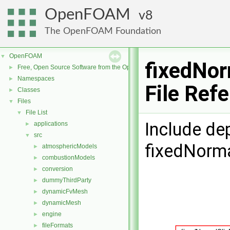
OpenFOAM
8
The OpenFOAM Foundation
OpenFOAM
▼
fixedNor
Free, Open Source Software from the OpenFOAM Foundation
►
Namespaces
►
File Ref
Classes
►
Files
▼
File List
▼
Include de
applications
►
src
▼
fixedNorma
atmosphericModels
►
combustionModels
►
conversion
►
dummyThirdParty
►
dynamicFvMesh
►
dynamicMesh
►
engine
►
fileFormats
►