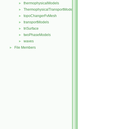
thermophysicalModels
►
ThermophysicalTransportModels
►
topoChangerFvMesh
►
transportModels
►
triSurface
►
twoPhaseModels
►
waves
►
File Members
►