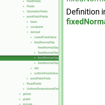
FieldFields
►
Fields
►
Definition i
GeometricFields
►
pointPatchFields
▼
fixedNorma
basic
►
constraint
►
derived
▼
codedFixedValue
►
fixedNormalSlip
▼
fixedNormalSlipPointPatchField.C
fixedNormalSlipPointPatchField.H
►
fixedNormalSlipPointPatchFields.C
►
fixedNormalSlipPointPatchFields.H
►
slip
►
uniformFixedValue
►
pointPatchField
►
ReadFields
►
UniformDimensionedFields
►
global
►
graph
►
include
►