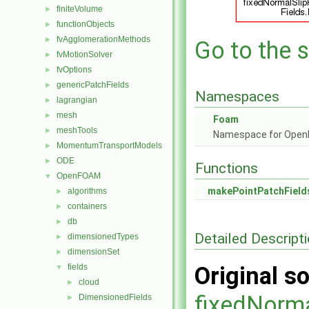
finiteVolume
►
functionObjects
►
fvAgglomerationMethods
►
Go to the s
fvMotionSolver
►
fvOptions
►
genericPatchFields
►
Namespaces
lagrangian
►
mesh
►
Foam
meshTools
►
Namespace for Ope
MomentumTransportModels
►
ODE
►
Functions
OpenFOAM
▼
makePointPatchField
algorithms
►
containers
►
db
►
Detailed Descript
dimensionedTypes
►
dimensionSet
►
fields
Original so
▼
cloud
►
fixedNorma
DimensionedFields
►