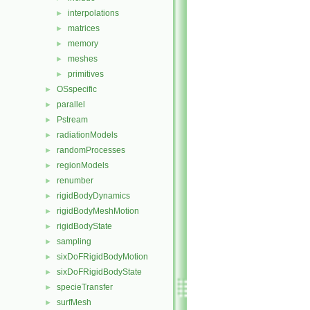
interpolations
►
matrices
►
memory
►
meshes
►
primitives
►
OSspecific
►
parallel
►
Pstream
►
radiationModels
►
randomProcesses
►
regionModels
►
renumber
►
rigidBodyDynamics
►
rigidBodyMeshMotion
►
rigidBodyState
►
sampling
►
sixDoFRigidBodyMotion
►
sixDoFRigidBodyState
►
specieTransfer
►
surfMesh
►