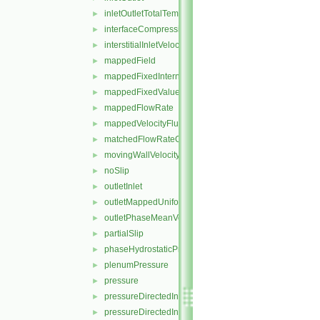
inletOutletTotalTemperature
►
interfaceCompression
►
interstitialInletVelocity
►
mappedField
►
mappedFixedInternalValue
►
mappedFixedValue
►
mappedFlowRate
►
mappedVelocityFluxFixedValue
►
matchedFlowRateOutletVelocity
►
movingWallVelocity
►
noSlip
►
outletInlet
►
outletMappedUniformInlet
►
outletPhaseMeanVelocity
►
partialSlip
►
phaseHydrostaticPressure
►
plenumPressure
►
pressure
►
pressureDirectedInletOutletVelocity
►
pressureDirectedInletVelocity
►