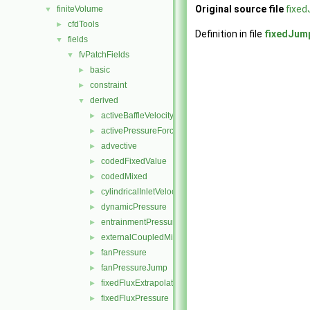
Original source file
fixe
finiteVolume
▼
cfdTools
►
Definition in file
fixedJum
fields
▼
fvPatchFields
▼
basic
►
constraint
►
derived
▼
activeBaffleVelocity
►
activePressureForceBaffleVelocity
►
advective
►
codedFixedValue
►
codedMixed
►
cylindricalInletVelocity
►
dynamicPressure
►
entrainmentPressure
►
externalCoupledMixed
►
fanPressure
►
fanPressureJump
►
fixedFluxExtrapolatedPressure
►
fixedFluxPressure
►