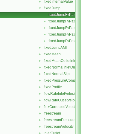
fixedInternalValue
►
fixedJump
▼
fixedJumpFvPatchField.C
fixedJumpFvPatchField.H
►
fixedJumpFvPatchFields.C
►
fixedJumpFvPatchFields.H
►
fixedJumpFvPatchFieldsFwd.H
►
fixedJumpAMI
►
fixedMean
►
fixedMeanOutletInlet
►
fixedNormalInletOutletVelocity
►
fixedNormalSlip
►
fixedPressureCompressibleDensity
►
fixedProfile
►
flowRateInletVelocity
►
flowRateOutletVelocity
►
fluxCorrectedVelocity
►
freestream
►
freestreamPressure
►
freestreamVelocity
►
inletOutlet
►