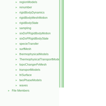
regionModels
►
renumber
►
rigidBodyDynamics
►
rigidBodyMeshMotion
►
rigidBodyState
►
sampling
►
sixDoFRigidBodyMotion
►
sixDoFRigidBodyState
►
specieTransfer
►
surfMesh
►
thermophysicalModels
►
ThermophysicalTransportModels
►
topoChangerFvMesh
►
transportModels
►
triSurface
►
twoPhaseModels
►
waves
►
File Members
►