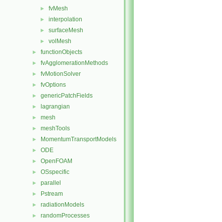
fvMesh
►
interpolation
►
surfaceMesh
►
volMesh
►
functionObjects
►
fvAgglomerationMethods
►
fvMotionSolver
►
fvOptions
►
genericPatchFields
►
lagrangian
►
mesh
►
meshTools
►
MomentumTransportModels
►
ODE
►
OpenFOAM
►
OSspecific
►
parallel
►
Pstream
►
radiationModels
►
randomProcesses
►