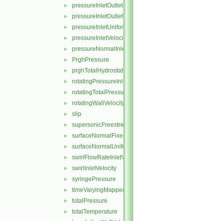
pressureInletOutletParSlipVelocity
►
pressureInletOutletVelocity
►
pressureInletUniformVelocity
►
pressureInletVelocity
►
pressureNormalInletOutletVelocity
►
PrghPressure
►
prghTotalHydrostaticPressure
►
rotatingPressureInletOutletVelocity
►
rotatingTotalPressure
►
rotatingWallVelocity
►
slip
►
supersonicFreestream
►
surfaceNormalFixedValue
►
surfaceNormalUniformFixedValue
►
swirlFlowRateInletVelocity
►
swirlInletVelocity
►
syringePressure
►
timeVaryingMappedFixedValue
►
totalPressure
►
totalTemperature
►