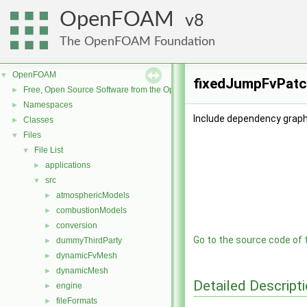
OpenFOAM
8
The OpenFOAM Foundation
OpenFOAM
▼
fixedJumpFvPatch
Free, Open Source Software from the OpenFOAM Foundation
►
Namespaces
►
Include dependency graph
Classes
►
Files
▼
File List
▼
applications
►
src
▼
atmosphericModels
►
combustionModels
►
conversion
►
Go to the source code of th
dummyThirdParty
►
dynamicFvMesh
►
dynamicMesh
►
Detailed Descript
engine
►
fileFormats
►