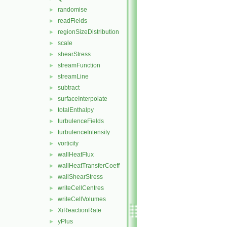
randomise
►
readFields
►
regionSizeDistribution
►
scale
►
shearStress
►
streamFunction
►
streamLine
►
subtract
►
surfaceInterpolate
►
totalEnthalpy
►
turbulenceFields
►
turbulenceIntensity
►
vorticity
►
wallHeatFlux
►
wallHeatTransferCoeff
►
wallShearStress
►
writeCellCentres
►
writeCellVolumes
►
XiReactionRate
►
yPlus
►