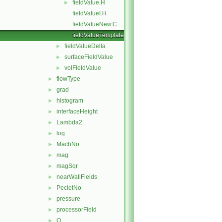
fieldValue.H
►
fieldValueI.H
fieldValueNew.C
fieldValueTemplates.C
fieldValueDelta
►
surfaceFieldValue
►
volFieldValue
►
flowType
►
grad
►
histogram
►
interfaceHeight
►
Lambda2
►
log
►
MachNo
►
mag
►
magSqr
►
nearWallFields
►
PecletNo
►
pressure
►
processorField
►
Q
►