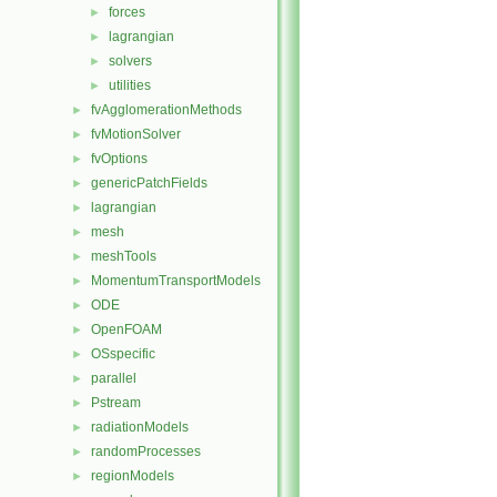
forces
►
lagrangian
►
solvers
►
utilities
►
fvAgglomerationMethods
►
fvMotionSolver
►
fvOptions
►
genericPatchFields
►
lagrangian
►
mesh
►
meshTools
►
MomentumTransportModels
►
ODE
►
OpenFOAM
►
OSspecific
►
parallel
►
Pstream
►
radiationModels
►
randomProcesses
►
regionModels
►