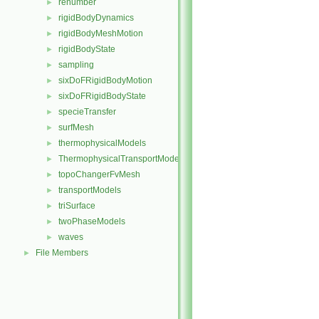
renumber
►
rigidBodyDynamics
►
rigidBodyMeshMotion
►
rigidBodyState
►
sampling
►
sixDoFRigidBodyMotion
►
sixDoFRigidBodyState
►
specieTransfer
►
surfMesh
►
thermophysicalModels
►
ThermophysicalTransportModels
►
topoChangerFvMesh
►
transportModels
►
triSurface
►
twoPhaseModels
►
waves
►
File Members
►