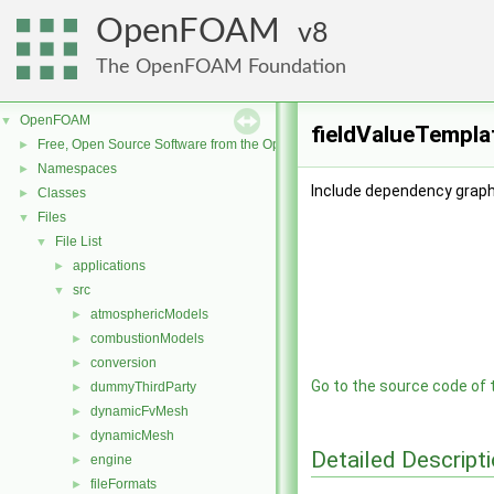
OpenFOAM
8
The OpenFOAM Foundation
OpenFOAM
▼
fieldValueTempla
Free, Open Source Software from the OpenFOAM Foundation
►
Namespaces
►
Include dependency graph
Classes
►
Files
▼
File List
▼
applications
►
src
▼
atmosphericModels
►
combustionModels
►
conversion
►
Go to the source code of th
dummyThirdParty
►
dynamicFvMesh
►
dynamicMesh
►
Detailed Descript
engine
►
fileFormats
►