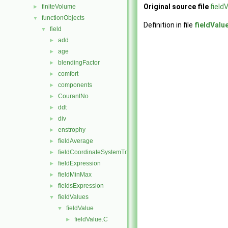
Original source file
field
finiteVolume
►
functionObjects
▼
Definition in file
fieldValu
field
▼
add
►
age
►
blendingFactor
►
comfort
►
components
►
CourantNo
►
ddt
►
div
►
enstrophy
►
fieldAverage
►
fieldCoordinateSystemTransform
►
fieldExpression
►
fieldMinMax
►
fieldsExpression
►
fieldValues
▼
fieldValue
▼
fieldValue.C
►