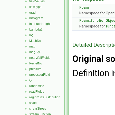
fieldValues
►
flowType
►
Foam
grad
►
Namespace for Ope
histogram
►
Foam::functionObje
interfaceHeight
►
Namespace for
func
Lambda2
►
log
►
MachNo
►
Detailed Descript
mag
►
magSqr
►
Original so
nearWallFields
►
PecletNo
►
pressure
►
Definition i
processorField
►
Q
►
randomise
►
readFields
►
regionSizeDistribution
►
scale
►
shearStress
►
streamFunction
►