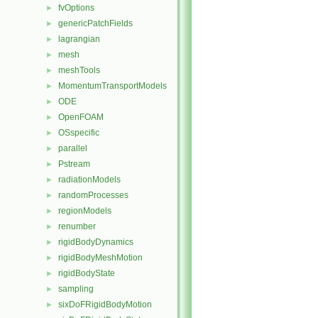
fvOptions
►
genericPatchFields
►
lagrangian
►
mesh
►
meshTools
►
MomentumTransportModels
►
ODE
►
OpenFOAM
►
OSspecific
►
parallel
►
Pstream
►
radiationModels
►
randomProcesses
►
regionModels
►
renumber
►
rigidBodyDynamics
►
rigidBodyMeshMotion
►
rigidBodyState
►
sampling
►
sixDoFRigidBodyMotion
►