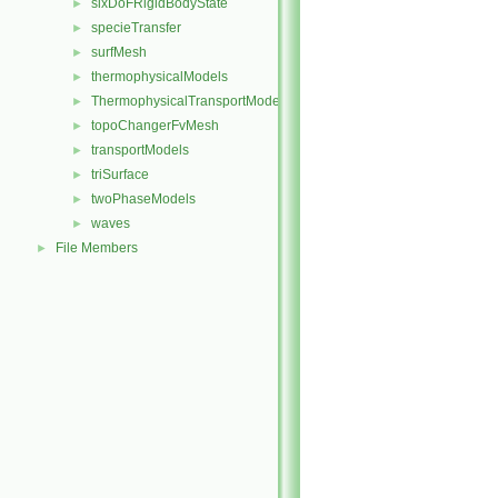
sixDoFRigidBodyState
►
specieTransfer
►
surfMesh
►
thermophysicalModels
►
ThermophysicalTransportModels
►
topoChangerFvMesh
►
transportModels
►
triSurface
►
twoPhaseModels
►
waves
►
File Members
►