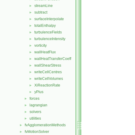
streamLine
►
subtract
►
surfaceInterpolate
►
totalEnthalpy
►
turbulenceFields
►
turbulenceIntensity
►
vorticity
►
wallHeatFlux
►
wallHeatTransferCoeff
►
wallShearStress
►
writeCellCentres
►
writeCellVolumes
►
XiReactionRate
►
yPlus
►
forces
►
lagrangian
►
solvers
►
utilities
►
fvAgglomerationMethods
►
fvMotionSolver
►