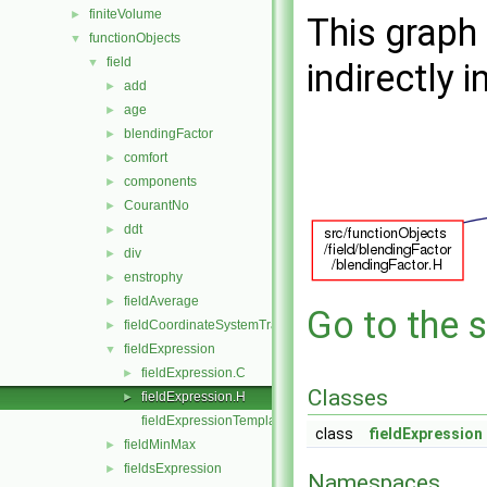
finiteVolume
►
This graph 
functionObjects
▼
field
▼
indirectly i
add
►
age
►
blendingFactor
►
comfort
►
components
►
CourantNo
►
ddt
►
div
►
enstrophy
►
fieldAverage
►
Go to the s
fieldCoordinateSystemTransform
►
fieldExpression
▼
fieldExpression.C
►
Classes
fieldExpression.H
►
fieldExpressionTemplates.C
class
fieldExpression
fieldMinMax
►
fieldsExpression
►
Namespaces