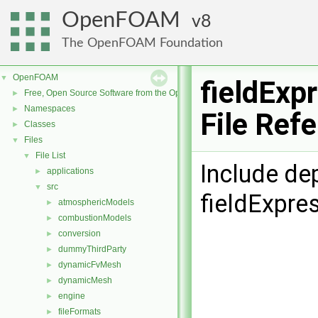
OpenFOAM
8
The OpenFOAM Foundation
OpenFOAM
▼
fieldExp
Free, Open Source Software from the OpenFOAM Foundation
►
Namespaces
►
File Ref
Classes
►
Files
▼
File List
▼
Include de
applications
►
src
▼
fieldExpre
atmosphericModels
►
combustionModels
►
conversion
►
dummyThirdParty
►
dynamicFvMesh
►
dynamicMesh
►
engine
►
fileFormats
►