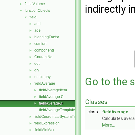
finiteVolume
►
indirectly i
functionObjects
▼
field
▼
add
►
age
►
blendingFactor
►
comfort
►
components
►
CourantNo
►
ddt
►
div
►
enstrophy
►
Go to the s
fieldAverage
▼
fieldAverageItem
►
fieldAverage.C
►
Classes
fieldAverage.H
►
fieldAverageTemplates.C
class
fieldAverage
fieldCoordinateSystemTransform
►
Calculates averag
fieldExpression
►
More...
fieldMinMax
►