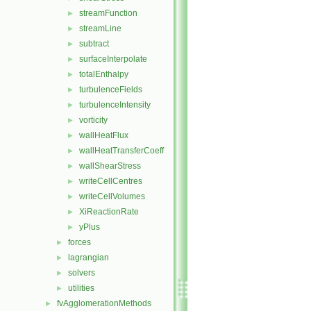
streamFunction
►
streamLine
►
subtract
►
surfaceInterpolate
►
totalEnthalpy
►
turbulenceFields
►
turbulenceIntensity
►
vorticity
►
wallHeatFlux
►
wallHeatTransferCoeff
►
wallShearStress
►
writeCellCentres
►
writeCellVolumes
►
XiReactionRate
►
yPlus
►
forces
►
lagrangian
►
solvers
►
utilities
►
fvAgglomerationMethods
►