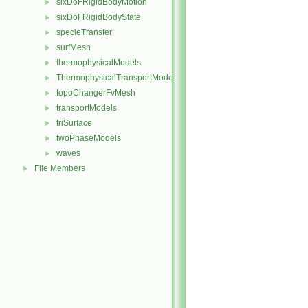
sixDoFRigidBodyMotion
►
sixDoFRigidBodyState
►
specieTransfer
►
surfMesh
►
thermophysicalModels
►
ThermophysicalTransportModels
►
topoChangerFvMesh
►
transportModels
►
triSurface
►
twoPhaseModels
►
waves
►
File Members
►