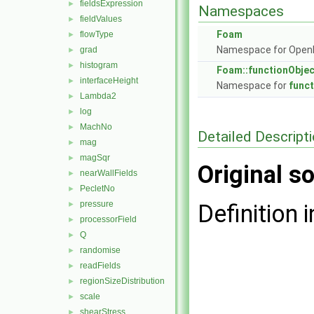
fieldsExpression
►
Namespaces
fieldValues
►
Foam
flowType
►
Namespace for Ope
grad
►
histogram
►
Foam::functionObje
interfaceHeight
►
Namespace for
func
Lambda2
►
log
►
MachNo
►
Detailed Descript
mag
►
magSqr
►
Original so
nearWallFields
►
PecletNo
►
pressure
►
Definition i
processorField
►
Q
►
randomise
►
readFields
►
regionSizeDistribution
►
scale
►
shearStress
►