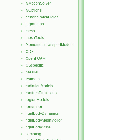
fvMotionSolver
►
fvOptions
►
genericPatchFields
►
lagrangian
►
mesh
►
meshTools
►
MomentumTransportModels
►
ODE
►
OpenFOAM
►
OSspecific
►
parallel
►
Pstream
►
radiationModels
►
randomProcesses
►
regionModels
►
renumber
►
rigidBodyDynamics
►
rigidBodyMeshMotion
►
rigidBodyState
►
sampling
►