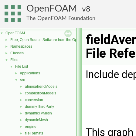
OpenFOAM
8
The OpenFOAM Foundation
OpenFOAM
▼
fieldAve
Free, Open Source Software from the OpenFOAM Foundation
►
Namespaces
►
File Ref
Classes
►
Files
▼
File List
▼
Include de
applications
►
src
▼
atmosphericModels
►
combustionModels
►
conversion
►
dummyThirdParty
►
dynamicFvMesh
►
dynamicMesh
►
engine
►
This graph 
fileFormats
►